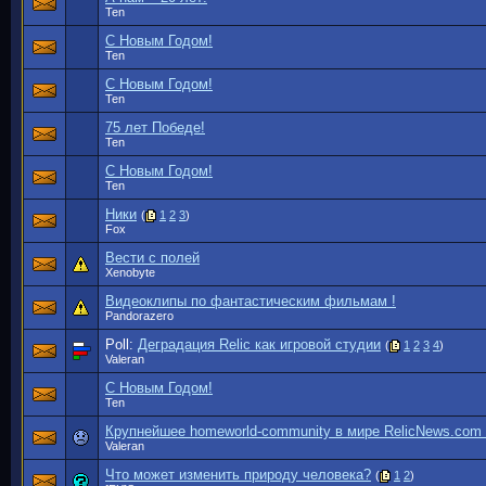
Ten
С Новым Годом!
Ten
С Новым Годом!
Ten
75 лет Победе!
Ten
С Новым Годом!
Ten
Ники
(
1
2
3
)
Fox
Вести с полей
Xenobyte
Видеоклипы по фантастическим фильмам !
Pandorazero
Poll:
Деградация Relic как игровой студии
(
1
2
3
4
)
Valeran
С Новым Годом!
Ten
Крупнейшее homeworld-community в мире RelicNews.com
Valeran
Что может изменить природу человека?
(
1
2
)