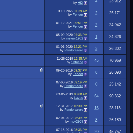
4
23,912
by
HIX
01-01-2022
11:39 AM
2
25,171
by
Fencer
01-12-2021
09:51 PM
2
24,942
by
Fencer
05-09-2020
04:33 PM
1
24,326
by
meteor1982
01-01-2020
12:21 PM
3
26,302
by
Pandorazero
11-28-2019
12:35 AM
45
70,969
by
Shtusha
09-23-2019
09:37 PM
8
26,098
by
Fencer
07-03-2019
09:19 PM
0
25,142
by
Pandorazero
03-05-2019
08:08 AM
64
90,362
by
Lavos
12-31-2017
10:30 PM
16
28,113
by
Pandorazero
02-04-2017
08:39 PM
8
26,189
by
mpv2909
07-13-2016
08:33 PM
20
45,757