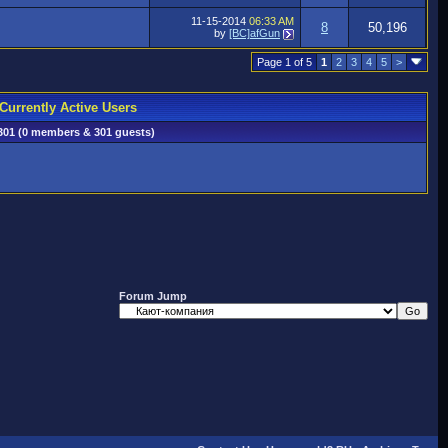
11-15-2014
06:33 AM
8
50,196
by
[BC]afGun
Page 1 of 5
1
2
3
4
5
>
Currently Active Users
301 (0 members & 301 guests)
Forum Jump