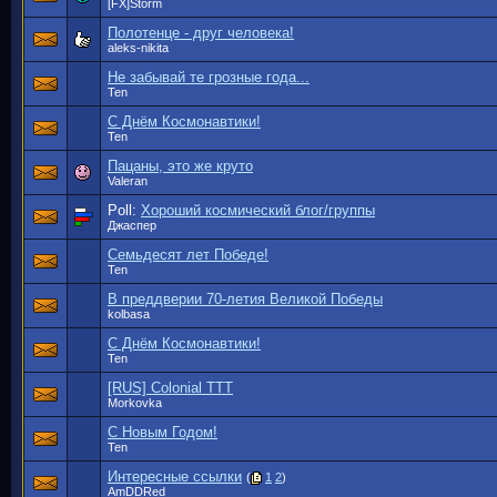
[FX]Storm
Полотенце - друг человека!
aleks-nikita
Не забывай те грозные года...
Ten
С Днём Космонавтики!
Ten
Пацаны, это же круто
Valeran
Poll:
Хороший космический блог/группы
Джаспер
Семьдесят лет Победе!
Ten
В преддверии 70-летия Великой Победы
kolbasa
С Днём Космонавтики!
Ten
[RUS] Colonial TTT
Morkovka
С Новым Годом!
Ten
Интересные ссылки
(
1
2
)
AmDDRed