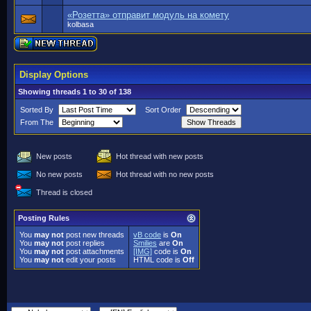
«Розетта» отправит модуль на комету
kolbasa
Display Options
Showing threads 1 to 30 of 138
Sorted By
Sort Order
From The
New posts
Hot thread with new posts
No new posts
Hot thread with no new posts
Thread is closed
Posting Rules
You
may not
post new threads
vB code
is
On
You
may not
post replies
Smilies
are
On
You
may not
post attachments
[IMG]
code is
On
You
may not
edit your posts
HTML code is
Off