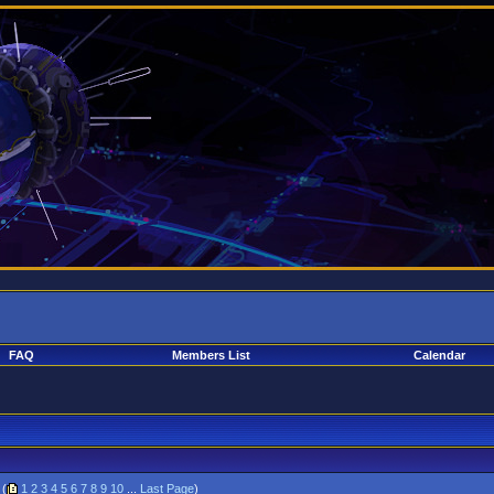
FAQ
Members List
Calendar
(
1
2
3
4
5
6
7
8
9
10
...
Last Page
)