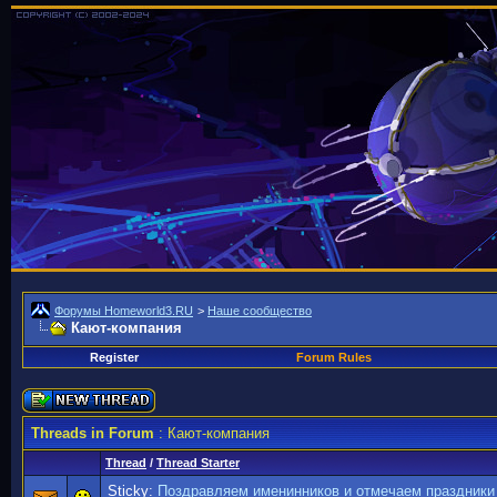
Форумы Homeworld3.RU
>
Наше сообщество
Кают-компания
Register
Forum Rules
Threads in Forum
: Кают-компания
Thread
/
Thread Starter
Sticky:
Поздравляем именинников и отмечаем праздники