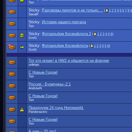
Ten
Sticky:
Разговоры пилотов и не только....
(
1
2
3
4
5
6
7
8
9
SaxaR
Sticky:
История нашего портала
Ten
Sticky:
Фотоальбом Космофлота 2
(
1
2
3
4
5
6
)
GreG
Sticky:
Фотоальбом Космофлота
(
1
2
3
4
5
6
)
GreG
Тот кто играет в HW2 и общается на форуме
unlimpc
С Новым Годом!
Ten
Россия - Буржуины--2:1
AndrewN
С Новым Годом!
Ten
Празднуем 24 года Homeworld.
Pandorazero
С Новым Годом!
Ten
А нам – 20 лет!