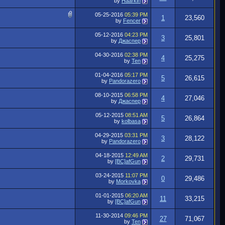
by
Haarkin
05-25-2016
05:39 PM
1
23,560
by
Fencer
05-12-2016
04:23 PM
3
25,801
by
Джаспер
04-30-2016
02:38 PM
4
25,275
by
Ten
01-04-2016
05:17 PM
5
26,615
by
Pandorazero
08-10-2015
06:58 PM
4
27,046
by
Джаспер
05-12-2015
08:51 AM
5
26,864
by
kolbasa
04-29-2015
03:31 PM
3
28,122
by
Pandorazero
04-18-2015
12:49 AM
2
29,731
by
[BC]afGun
03-24-2015
11:07 PM
0
29,486
by
Morkovka
01-01-2015
06:20 AM
11
33,215
by
[BC]afGun
11-30-2014
09:46 PM
27
71,067
by
Ten