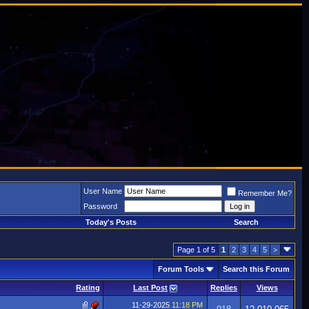
User Name
Remember Me?
Password
Today's Posts
Search
Page 1 of 5
1
2
3
4
5
>
Forum Tools
Search this Forum
Rating
Last Post
Replies
Views
11-29-2025
11:18 PM