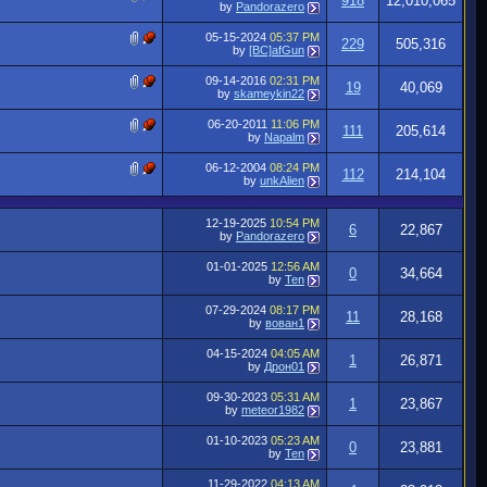
918
12,010,065
by
Pandorazero
05-15-2024
05:37 PM
229
505,316
by
[BC]afGun
09-14-2016
02:31 PM
19
40,069
by
skameykin22
06-20-2011
11:06 PM
111
205,614
by
Napalm
06-12-2004
08:24 PM
112
214,104
by
unkAlien
12-19-2025
10:54 PM
6
22,867
by
Pandorazero
01-01-2025
12:56 AM
0
34,664
by
Ten
07-29-2024
08:17 PM
11
28,168
by
вован1
04-15-2024
04:05 AM
1
26,871
by
Дрон01
09-30-2023
05:31 AM
1
23,867
by
meteor1982
01-10-2023
05:23 AM
0
23,881
by
Ten
11-29-2022
04:13 AM