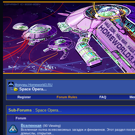
Форумы Homeworld3.RU
Space Opera...
Register
Forum Rules
FAQ
Mem
Sub-Forums
: Space Opera...
Forum
Вселенная
(90 Viewing)
Вселенная полна всевозможных загадок и феноменов. Этот раздел посвя
домыслы, открытия...