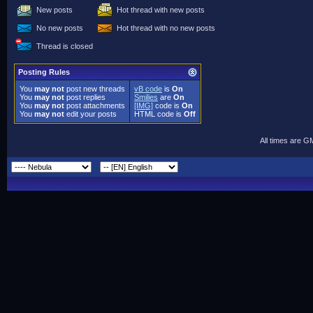
New posts
Hot thread with new posts
No new posts
Hot thread with no new posts
Thread is closed
Posting Rules
You
may not
post new threads
vB code
is
On
You
may not
post replies
Smilies
are
On
You
may not
post attachments
[IMG]
code is
On
You
may not
edit your posts
HTML code is
Off
All times are G