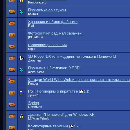
Pandorazero
Проблемка со звуком
КамАЗ
Хранение и обмен файлами
Rad
Фотохостинг радикал заражен
[BC]afGun
голосовая революция
regul
3D Ripper DX или моддинг не только в Homeworld
Джаспер
Прошивка U3-флэшек. ХЕЛП!
aleks-nikita
Загадки World Wide Web и прочие неизвестные изыски а
Fencer
Poll:
Поговорим о пиратстве
(
1
2
)
Дрон01
Spring
NorthMan
Десктоп "Homeword" для Windows ХР
M@xim Tehnik
Компутерные термины
(
1
2
)