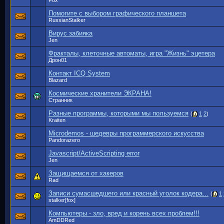
Fox
Помогите с выбором графического планшета
RussianStalker
Вирус забияка
Jen
Фракталы, клеточные автоматы, игра "Жизнь" эцетера
Дрон01
Контакт ICQ System
Blazard
Космические хранители ЭКРАНА!
Странник
Разные программы, которыми мы пользуемся
(
1
2
)
Kraiten
Microdemos - шедевры программерского искусства
Pandorazero
Javascript/ActiveScripting error
Jen
Защищаемся от хакеров
Rad
Записи сумасшедшего или красный уголок кодера...
(
1
stalker[fox]
Компьютеры - зло, вред и корень всех проблем!!!
AmDDRed