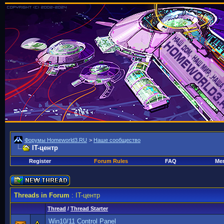
Форумы Homeworld3.RU
>
Наше сообщество
IT-центр
Register
Forum Rules
FAQ
Mem
Threads in Forum
: IT-центр
Thread
/
Thread Starter
Win10/11 Control Panel