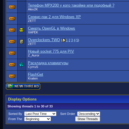
Телефон МРХ200 у кого такойже или подобный ?
Alex2K
Cервис-пак 2 для Windows ХР
ZETT
Смерть OpenGL в Windows
XAPEK
Overclockers.TWO
(
1
2
3
4
5
)
ZETT
Новый socket 775 для PIV
Z_Auror
Раскладка клавиатуры
CyrruS
FlashGet
Kraiten
Display Options
Showing threads 1 to 30 of 33
Sorted By
Sort Order
From The