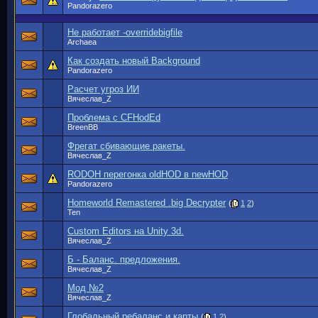
Pandorazero
Не работает -overridebigfile
Archaea
Как создать новый Background
Pandorazero
Расчет угроз ИИ
Вячеслав_Z
Проблема с CFHodEd
BreenBB
Фрегат сбивающие ракеты.
Вячеслав_Z
RODOH перегонка oldHOD в newHOD
Pandorazero
Homeworld Remastered .big Decrypter
(
1
2
)
Ten
Custom Editors на Unity 3d.
Вячеслав_Z
Б - Баланс. предложения.
Вячеслав_Z
Мод №2
Вячеслав_Z
Глобальный ребаланс и карты
(
1
2
)