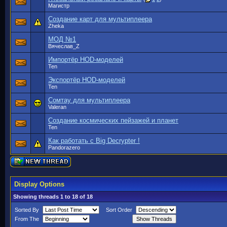
Магистр
Создание карт для мультиплеера
Zheka
МОД №1
Вячеслав_Z
Импортёр HOD-моделей
Ten
Экспортёр HOD-моделей
Ten
Сомтау для мультиплеера
Valeran
Создание космических пейзажей и планет
Ten
Как работать с Big Decrypter !
Pandorazero
Display Options
Showing threads 1 to 18 of 18
Sorted By
Sort Order
From The