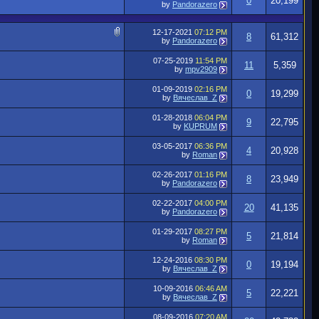
0
20,199
by
Pandorazero
12-17-2021
07:12 PM
8
61,312
by
Pandorazero
07-25-2019
11:54 PM
11
5,359
by
mpv2909
01-09-2019
02:16 PM
0
19,299
by
Вячеслав_Z
01-28-2018
06:04 PM
9
22,795
by
KUPRUM
03-05-2017
06:36 PM
4
20,928
by
Roman
02-26-2017
01:16 PM
8
23,949
by
Pandorazero
02-22-2017
04:00 PM
20
41,135
by
Pandorazero
01-29-2017
08:27 PM
5
21,814
by
Roman
12-24-2016
08:30 PM
0
19,194
by
Вячеслав_Z
10-09-2016
06:46 AM
5
22,221
by
Вячеслав_Z
08-09-2016
07:20 AM