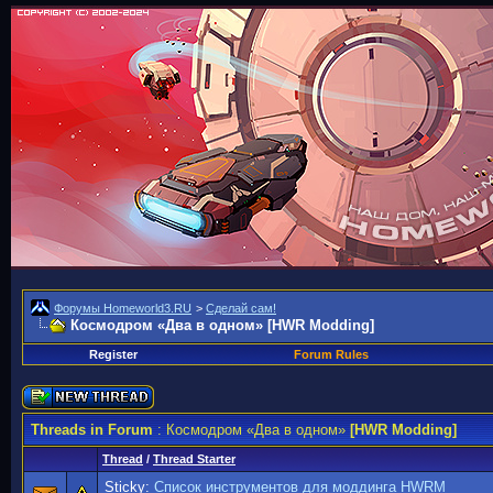
Форумы Homeworld3.RU
>
Сделай сам!
Космодром «Два в одном»
[HWR Modding]
Register
Forum Rules
Threads in Forum
: Космодром «Два в одном»
[HWR Modding]
Thread
/
Thread Starter
Sticky:
Список инструментов для моддинга HWRM