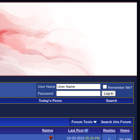
User Name
Remember Me?
Password
Today's Posts
Search
Forum Tools
Search this Forum
Rating
Last Post
Replies
Views
03-03-2015
05:26 PM