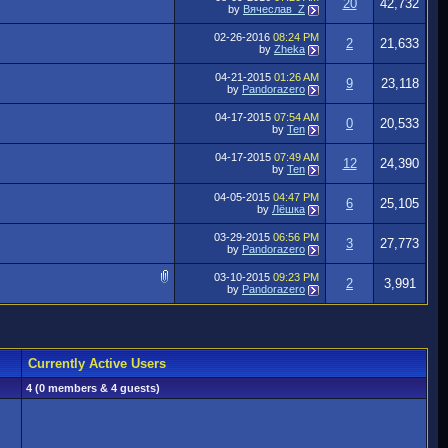
20
42,732
by
Вячеслав_Z
02-26-2016
08:24 PM
2
21,633
by
Zheka
04-21-2015
01:26 AM
9
23,118
by
Pandorazero
04-17-2015
07:54 AM
0
20,533
by
Ten
04-17-2015
07:49 AM
12
24,390
by
Ten
04-05-2015
04:47 PM
6
25,105
by
Лёшка
03-29-2015
06:56 PM
3
27,773
by
Pandorazero
03-10-2015
09:23 PM
2
3,991
by
Pandorazero
Currently Active Users
4 (0 members & 4 guests)