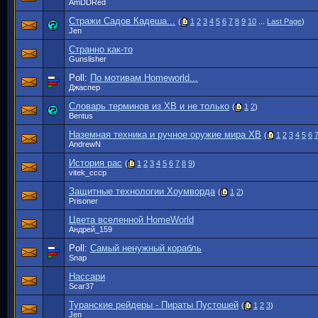
AmDDRed
Стражи Садов Кадеша...
(
1
2
3
4
5
6
7
8
9
10
...
Last Page
)
Jen
Странно как-то
Gunslisher
Poll:
По мотивам Homeworld...
Джаспер
Словарь терминов из ХВ и не только
(
1
2
)
Bentus
Наземная техника и ручное оружие мира ХВ
(
1
2
3
4
5
6
AndrewN
История рас
(
1
2
3
4
5
6
7
8
9
)
vitek_cccp
Защитные технологии Хоумворда
(
1
2
)
Prisoner
Цвета вселенной HomeWorld
Андрей_159
Poll:
Самый ненужный корабль
Snap
Нассари
Scar37
Туранские рейдеры - Пираты Пустошей
(
1
2
3
)
Jen