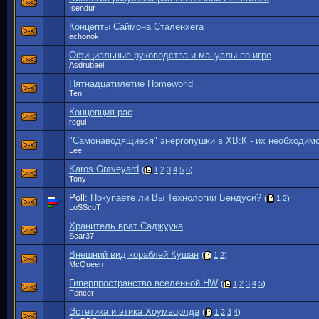
Isendur
Концепты Саймона Сталенхега
echonok
Официальные руководства и мануалы по игре
Asdrubael
Пятнадцатилетие Homeworld
Ten
Концепция рас
regul
"Самонаводящиеся" энергопушки в ХВ:К - их необходимо
Lee
Karos Graveyard
(
1
2
3
4
5
6
)
Tony
Poll:
Покупаете ли Вы Технологии Бендуси?
(
1
2
)
LoSScuT
Хранитель врат Саджуука
Scar37
Внешний вид кораблей Кушан
(
1
2
)
McQueen
Гиперпространство вселенной HW
(
1
2
3
4
5
)
Fencer
Эстетика и этика Хоумворлда
(
1
2
3
4
)