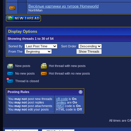
Весёлые картинки из титров Homeworld
NorthMan
Display Options
Showing threads 1 to 30 of 54
Sorted By
Sort Order
From The
New posts
Hot thread with new posts
No new posts
Hot thread with no new posts
Thread is closed
Posting Rules
You
may not
post new threads
vB code
is
On
You
may not
post replies
Smilies
are
On
You
may not
post attachments
[IMG]
code is
On
You
may not
edit your posts
HTML code is
Off
All times are 