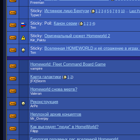
Freeman
Sticky:
Истинное лицо Бентузи
(
1
2
3
4
5
6
7
8
9
10
...
Last P
Турист
Sticky: Poll:
Канон серии
(
1
2
3
4
)
Ten
Sticky:
Оригинальный сюжет Homeworld 2
Kiir_Paktu
Sticky:
Вселенная HOMEWORLD и её отражение в играх с
Ten
Homeworld: Fleet Command Board Game
vampire
Карта галактики
(
1
2
)
[FX]Storm
Homeworld снова мертв?
Valeran
Реконструкция
ArPe
Неплохой архив концептов
Mr_Overjay
Как выглядят "люди" в HomeWorld?
Filipp
Биология разумных рас вселенной Homeworld