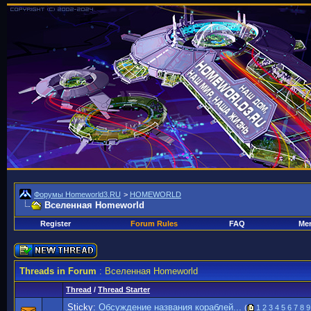
Форумы Homeworld3.RU
>
HOMEWORLD
Вселенная Homeworld
Register
Forum Rules
FAQ
Mem
Threads in Forum
: Вселенная Homeworld
Thread
/
Thread Starter
Sticky:
Обсуждение названия кораблей...
(
1
2
3
4
5
6
7
8
9