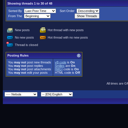
Showing threads 1 to 30 of 48
Sorted By
Sort Order
From The
New posts
Hot thread with new posts
No new posts
Hot thread with no new posts
Thread is closed
Posting Rules
You
may not
post new threads
vB code
is
On
You
may not
post replies
Smilies
are
On
You
may not
post attachments
[IMG]
code is
On
You
may not
edit your posts
HTML code is
Off
All times are 