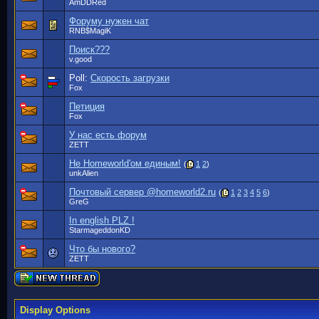
AmDDRed
Форуму нужен чат
RNB$MagiK
Поиск???
v.good
Poll:
Скорость загрузки
Fox
Петиция
Fox
У нас есть форум
ZETT
Не Homeworld'ом единым!
(
1
2
)
unkAlien
Почтовый сервер @homeworld2.ru
(
1
2
3
4
5
6
)
GreG
In english PLZ !
StarmageddonKD
Что бы нового?
ZETT
Display Options