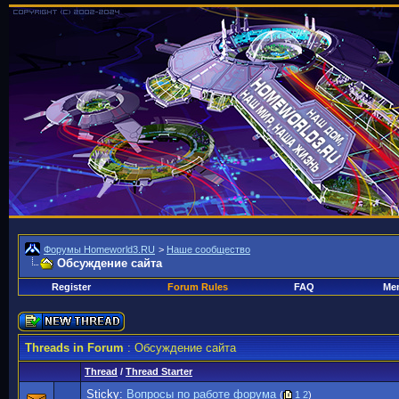
Форумы Homeworld3.RU
>
Наше сообщество
Обсуждение сайта
Register
Forum Rules
FAQ
Mem
Threads in Forum
: Обсуждение сайта
Thread
/
Thread Starter
Sticky:
Вопросы по работе форума
(
1
2
)