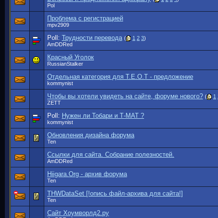
Pol
Проблема с регистрацией
mpv2909
Poll:
Трудности перевода
(
1
2
3
)
AmDDRed
Красный Уголок
RussianStalker
Отдельная категория для Т.Е.О.Т - предложение
kommynist
Чтобы вы хотели увидеть на сайте, форуме нового?
(
1
ZETT
Poll:
Нужен ли Тобари и Т-МАТ ?
kommynist
Обновления дизайна форума
Ten
Ссылки для сайта. Собрание полезностей.
AmDDRed
Hiigara.Org - архив форума
Ten
THWDataSet [!опись файл-архива для сайта!]
Ten
Сайт Хоумворлд2.ру