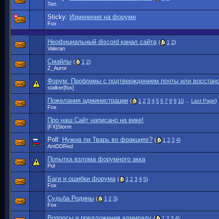
Ten
Sticky:
Изменения на форуме
Fox
Неофициальный discord канал сайта
(
1
2
)
Valeran
Смайлы
(
1
2
)
Z_Auror
Форум: Проблемы с подтверждением почты или восстан
stalker[fox]
Пожелания администрации
(
1
2
3
4
5
6
7
8
9
10
...
Last Page
)
Fox
Про наш Сайт написано на вике!
[FX]Storm
Poll:
Нужна ли Тварь во фракциях?
(
1
2
3
4
)
AmDDRed
Попытка взлома форумного акка
Pol
Баги и ошибки форума
(
1
2
3
4
5
)
Fox
Судьба Родины
(
1
2
3
)
Fox
Вопросы и предложения адмиралу
(
1
2
3
4
)