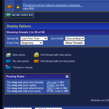
Подводя итоги общественного мнения...
mpv2909
Display Options
Showing threads 1 to 30 of 69
Sorted By
Sort Order
From The
New posts
Hot thread with new posts
No new posts
Hot thread with no new posts
Thread is closed
Posting Rules
You
may not
post new threads
vB code
is
On
You
may not
post replies
Smilies
are
On
You
may not
post attachments
[IMG]
code is
On
You
may not
edit your posts
HTML code is
Off
All times are 