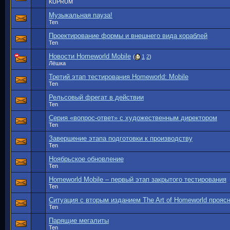
KUPRUM
Музыкальная пауза!
Ten
Проектирование формы и внешнего вида кораблей
Ten
Новости Homeworld Mobile
(
1
2
)
Лёшка
Третий этап тестирования Homeworld: Mobile
Ten
Рельсовый фрегат в действии
Ten
Серия «вопрос-ответ» с художественным директором
Ten
Завершение этапа подготовки к производству
Ten
Ноябрьское обновление
Ten
Homeworld Mobile – первый этап закрытого тестирования
Ten
Ситуация с вторым изданием The Art of Homeworld прояс
Ten
Парящие мегалиты
Ten