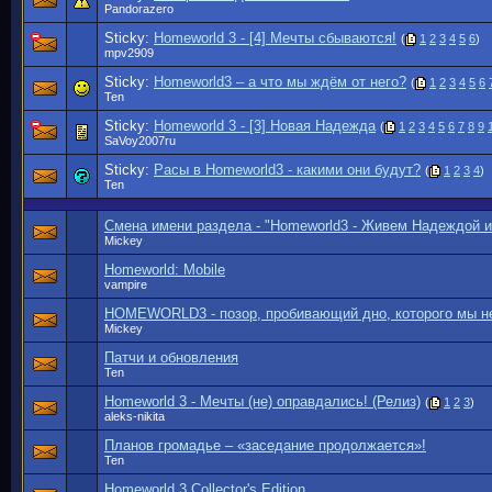
Pandorazero
Sticky:
Homeworld 3 - [4] Мечты сбываются!
(
1
2
3
4
5
6
)
mpv2909
Sticky:
Homeworld3 – а что мы ждём от него?
(
1
2
3
4
5
6
Ten
Sticky:
Homeworld 3 - [3] Новая Надежда
(
1
2
3
4
5
6
7
8
9
SaVoy2007ru
Sticky:
Расы в Homeworld3 - какими они будут?
(
1
2
3
4
)
Ten
Смена имени раздела - "Homeworld3 - Живем Надеждой и
Mickey
Homeworld: Mobile
vampire
HOMEWORLD3 - позор, пробивающий дно, которого мы не
Mickey
Патчи и обновления
Ten
Homeworld 3 - Мечты (не) оправдались! (Релиз)
(
1
2
3
)
aleks-nikita
Планов громадье – «заседание продолжается»!
Ten
Homeworld 3 Collector's Edition