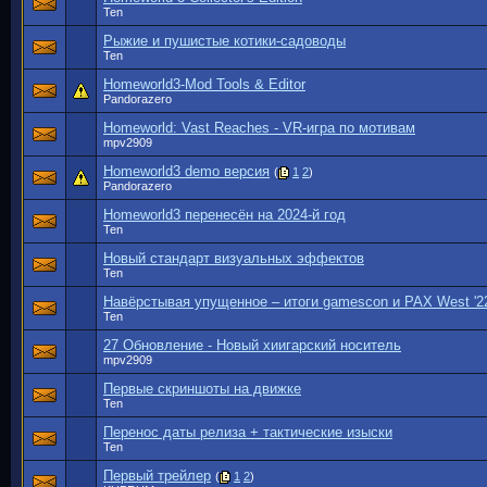
Ten
Рыжие и пушистые котики-садоводы
Ten
Homeworld3-Mod Tools & Editor
Pandorazero
Homeworld: Vast Reaches - VR-игра по мотивам
mpv2909
Homeworld3 demo версия
(
1
2
)
Pandorazero
Homeworld3 перенесён на 2024-й год
Ten
Новый стандарт визуальных эффектов
Ten
Навёрстывая упущенное – итоги gamescon и PAX West '2
Ten
27 Обновление - Новый хиигарский носитель
mpv2909
Первые скриншоты на движке
Ten
Перенос даты релиза + тактические изыски
Ten
Первый трейлер
(
1
2
)