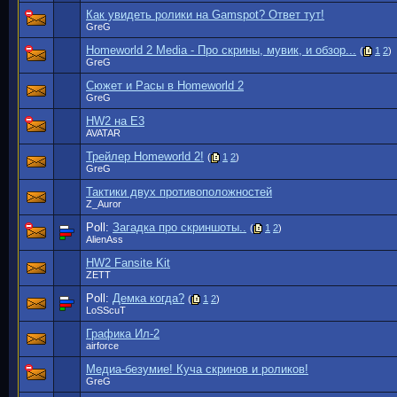
Как увидеть ролики на Gamspot? Ответ тут!
GreG
Homeworld 2 Media - Про скрины, мувик, и обзор...
(
1
2
)
GreG
Сюжет и Расы в Homeworld 2
GreG
HW2 на E3
AVATAR
Трейлер Homeworld 2!
(
1
2
)
GreG
Тактики двух противоположностей
Z_Auror
Poll:
Загадка про скриншоты..
(
1
2
)
AlienAss
HW2 Fansite Kit
ZETT
Poll:
Демка когда?
(
1
2
)
LoSScuT
Графика Ил-2
airforce
Медиа-безумие! Куча скринов и роликов!
GreG