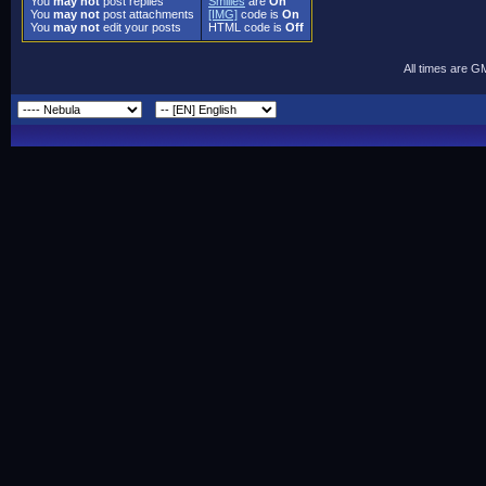
You
may not
post replies
Smilies
are
On
You
may not
post attachments
[IMG]
code is
On
You
may not
edit your posts
HTML code is
Off
All times are G