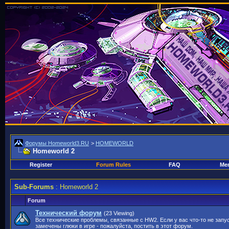
Форумы Homeworld3.RU
>
HOMEWORLD
Homeworld 2
Register
Forum Rules
FAQ
Mem
Sub-Forums
: Homeworld 2
Forum
Технический форум
(23 Viewing)
Все технические проблемы, связанные с HW2. Если у вас что-то не запу
замечены глюки в игре - пожалуйста, постить в этот форум.