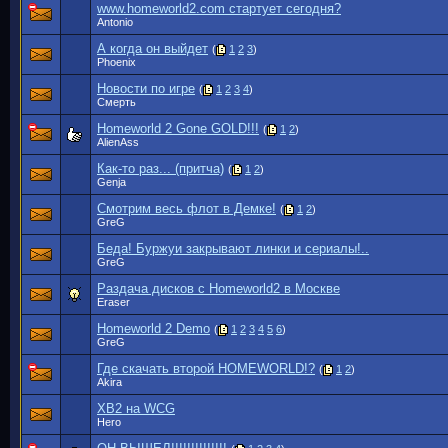
www.homeworld2.com стартует сегодня?
Antonio
А когда он выйдет
(
1
2
3
)
Phoenix
Новости по игре
(
1
2
3
4
)
Смерть
Homeworld 2 Gone GOLD!!!
(
1
2
)
AlienAss
Как-то раз... (притча)
(
1
2
)
Genja
Смотрим весь флот в Демке!
(
1
2
)
GreG
Беда! Буржуи закрывают линки и сериалы!..
GreG
Раздача дисков с Homeworld2 в Москве
Eraser
Homeworld 2 Demo
(
1
2
3
4
5
6
)
GreG
Где скачать второй HOMEWORLD!?
(
1
2
)
Akira
ХВ2 на WCG
Hero