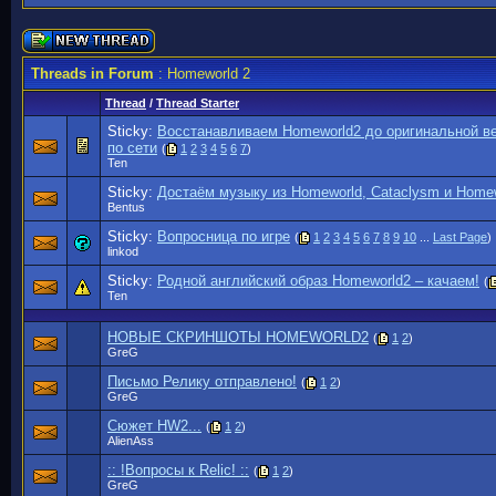
Threads in Forum
: Homeworld 2
Thread
/
Thread Starter
Sticky:
Восстанавливаем Homeworld2 до оригинальной ве
по сети
(
1
2
3
4
5
6
7
)
Ten
Sticky:
Достаём музыку из Homeworld, Cataclysm и Home
Bentus
Sticky:
Вопросница по игре
(
1
2
3
4
5
6
7
8
9
10
...
Last Page
)
linkod
Sticky:
Родной английский образ Homeworld2 – качаем!
(
Ten
НОВЫЕ СКРИНШОТЫ HOMEWORLD2
(
1
2
)
GreG
Письмо Релику отправлено!
(
1
2
)
GreG
Сюжет HW2...
(
1
2
)
AlienAss
:: !Вопросы к Relic! ::
(
1
2
)
GreG