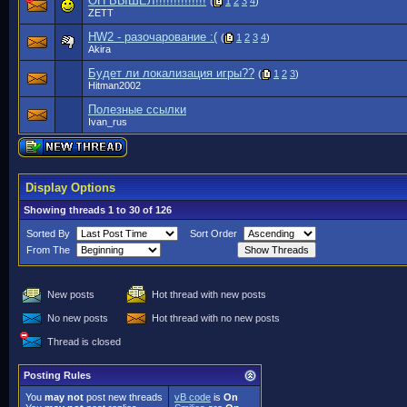
ОН ВЫШЕЛ!!!!!!!!!!!!!!
(
1
2
3
4
)
ZETT
HW2 - разочарование :(
(
1
2
3
4
)
Akira
Будет ли локализация игры??
(
1
2
3
)
Hitman2002
Полезные ссылки
Ivan_rus
Display Options
Showing threads 1 to 30 of 126
Sorted By
Sort Order
From The
New posts
Hot thread with new posts
No new posts
Hot thread with no new posts
Thread is closed
Posting Rules
You
may not
post new threads
vB code
is
On