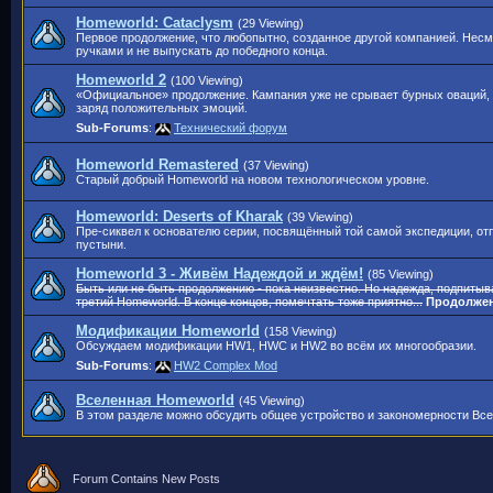
Homeworld: Cataclysm
(29 Viewing)
Первое продолжение, что любопытно, созданное другой компанией. Несм
ручками и не выпускать до победного конца.
Homeworld 2
(100 Viewing)
«Официальное» продолжение. Кампания уже не срывает бурных оваций,
заряд положительных эмоций.
Sub-Forums
:
Технический форум
Homeworld Remastered
(37 Viewing)
Старый добрый Homeworld на новом технологическом уровне.
Homeworld: Deserts of Kharak
(39 Viewing)
Пре-сиквел к основателю серии, посвящённый той самой экспедиции, отп
пустыни.
Homeworld 3 - Живём Надеждой и ждём!
(85 Viewing)
Быть или не быть продолжению - пока неизвестно. Но надежда, подпиты
третий Homeworld. В конце концов, помечтать тоже приятно...
Продолже
Модификации Homeworld
(158 Viewing)
Обсуждаем модификации HW1, HWC и HW2 во всём их многообразии.
Sub-Forums
:
HW2 Complex Mod
Вселенная Homeworld
(45 Viewing)
В этом разделе можно обсудить общее устройство и закономерности Все
Forum Contains New Posts