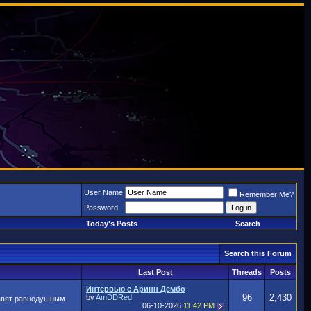
User Name
Remember Me?
Password
Today's Posts
Search
Search this Forum
Last Post
Threads
Posts
Интервью с Аринн Дембо
96
2,430
by
AmDDRed
тавят равнодушным
06-10-2026
11:42 PM