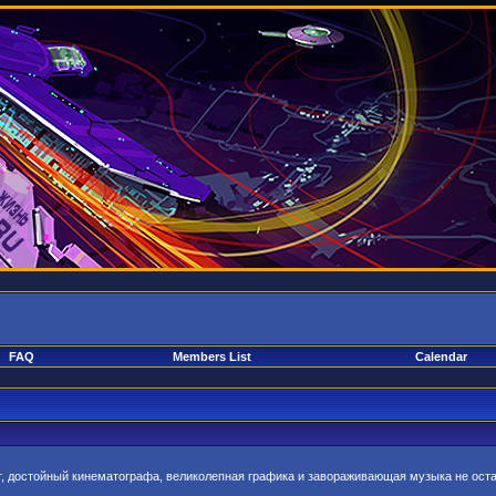
FAQ
Members List
Calendar
т, достойный кинематографа, великолепная графика и завораживающая музыка не ос