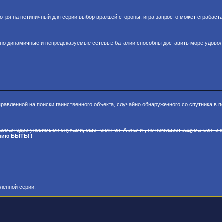
отря на нетипичный для серии выбор вражьей стороны, игра запросто может сграбаст
 но динамичные и непредсказуемые сетевые баталии способны доставить море удово
равленной на поиски таинственного объекта, случайно обнаруженного со спутника в п
ваемая едва уловимыми слухами, ещё теплится. А значит, не помешает задуматься: а 
нию БЫТЬ
!!!
ленной серии.