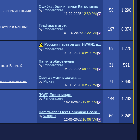
Ошибки, баги и глюки Катаклизма
56
1,290
by
Pandorazero
ать своими цепкими
11-22-2025
12:30 PM
Графика в игре.
льствия и мощный
197
6,374
by
Pandorazero
01-16-2026
02:22 AM
Русский перевод для HWRM1 и...
69
1,725
by
Pandorazero
05-05-2025
04:49 PM
Патчи и обновления
31
591
by
Pandorazero
есках Великой
08-22-2023
09:44 PM
Смена имени раздела -...
74
2,495
by
Mickey
каким может быть
07-03-2026
03:55 PM
[HW1] Поиск модов
144
4,782
by
Pandorazero
10-18-2025
12:01 AM
Homeworld: Fleet Command Board...
60
3,249
by
vampire
12-05-2022
10:06 AM