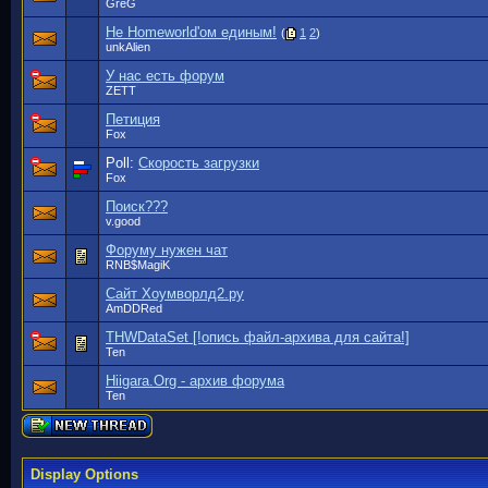
GreG
Не Homeworld'ом единым!
(
1
2
)
unkAlien
У нас есть форум
ZETT
Петиция
Fox
Poll:
Скорость загрузки
Fox
Поиск???
v.good
Форуму нужен чат
RNB$MagiK
Сайт Хоумворлд2.ру
AmDDRed
THWDataSet [!опись файл-архива для сайта!]
Ten
Hiigara.Org - архив форума
Ten
Display Options