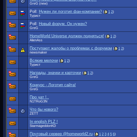
GreG (new)
Poll:
Нужен ли логотип фан-компании?
(
1
2
)
Турист
Poll:
Новый форум. Он нужен?
GreG
HomeWorld Universe должен подняться!
(
1
2
)
AlienAss
Поступают жалобы о проблемах с форумом
(
1
2
)
newsmaker
Всякие мелочи
(
1
2
)
Турист
Награды, значки и карточки
(
1
2
)
GreG
Конкурс - Логотип сайта!
GreG
Про чат !..
N1TRoG3N
Что бы нового?
ZETT
In english PLZ !
StarmageddonKD
Почтовый сервер @homeworld2.ru
(
1
2
3
4
5
6
)