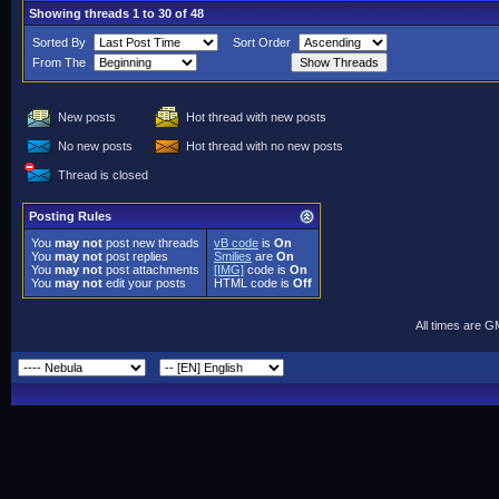
Showing threads 1 to 30 of 48
Sorted By
Sort Order
From The
New posts
Hot thread with new posts
No new posts
Hot thread with no new posts
Thread is closed
Posting Rules
You
may not
post new threads
vB code
is
On
You
may not
post replies
Smilies
are
On
You
may not
post attachments
[IMG]
code is
On
You
may not
edit your posts
HTML code is
Off
All times are 