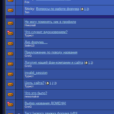
Fox
Sticky:
Вопросы по работе форума
(
1
2
)
Ten
Не могу поменять ник в профиле
Николай
Что служит вдохновением?
Турист
Диз форума....
Selim13
Предложение по поводу названия
GreG
Логотип нашей фан-компании и сайта
(
1
2
)
GreG
invalid_session
Турист
Цель сайта?
(
1
2
3
)
Турист
Что это было?
newsmaker
Выбор названия ДОМЕНА!
GreG
Тест [нового движка форума (vB)]...