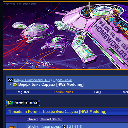
Форумы Homeworld3.RU
>
Сделай сам!
Верфи близ Сарума
[HW2 Modding]
Register
Forum Rules
FAQ
Mem
Threads in Forum
: Верфи близ Сарума
[HW2 Modding]
Thread
/
Thread Starter
Sticky:
Наши моды
(
1
2
3
4
5
6
)