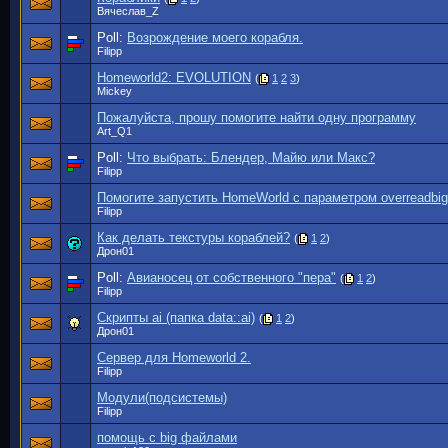
Вячеслав_Z
Poll:
Возрождение моего корабля.
Filipp
Homeworld2: EVOLUTION
(
1
2
3
)
Mickey
Пожалуйста, прошу помогите найти одну программу
Art_Q1
Poll:
Что выбрать: Блендер, Майю или Макс?
Filipp
Помогите запустить HomeWorld с параметром overreadbigf
Filipp
Как делать текстуры кораблей?
(
1
2
)
Дрон01
Poll:
Авианосец от собственного "пера"
(
1
2
)
Filipp
Скрипты ai (папка data::ai)
(
1
2
)
Дрон01
Сервер для Homeworld 2.
Filipp
Модули(подсистемы)
Filipp
помощь с big файлами