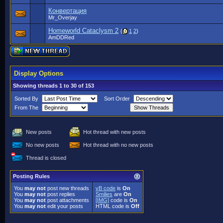
Конвертация
Mr_Overjay
Homeworld Cataclysm 2
(
1
2
)
AmDDRed
Display Options
Showing threads 1 to 30 of 153
Sorted By
Sort Order
From The
New posts
Hot thread with new posts
No new posts
Hot thread with no new posts
Thread is closed
Posting Rules
You
may not
post new threads
vB code
is
On
You
may not
post replies
Smilies
are
On
You
may not
post attachments
[IMG]
code is
On
You
may not
edit your posts
HTML code is
Off