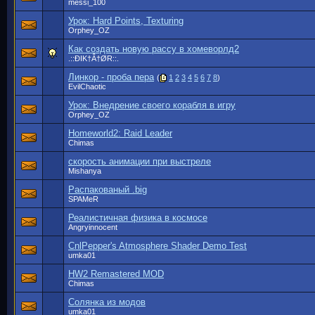
messi_100
Урок: Hard Points, Texturing
Orphey_OZ
Как создать новую рассу в хомеворлд2
.::ÐIK†Â†ØR::.
Линкор - проба пера
(
1
2
3
4
5
6
7
8
)
EvilChaotic
Урок: Внедрение своего корабля в игру
Orphey_OZ
Homeworld2: Raid Leader
Chimas
скорость анимации при выстреле
Mishanya
Распакованый .big
SPAMeR
Реалистичная физика в космосе
Angryinnocent
CnlPepper's Atmosphere Shader Demo Test
umka01
HW2 Remastered MOD
Chimas
Солянка из модов
umka01