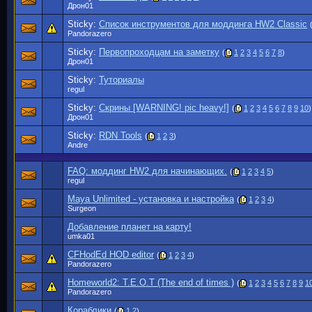
Дрон01
Sticky:
Список инструментов для моддинга HW2 Classic
Pandorazero
Sticky:
Первопроходцам на заметку
(
1
2
3
4
5
6
7
8
)
Дрон01
Sticky:
Туториалы
regul
Sticky:
Скрины [WARNING! pic heavy!]
(
1
2
3
4
5
6
7
8
9
10
)
Дрон01
Sticky:
RDN Tools
(
1
2
3
)
Andre
FAQ: моддинг HW2 для начинающих.
(
1
2
3
4
5
)
regul
Maya Unlimited - установка и настройка
(
1
2
3
4
)
Surgeon
Добавление планет на карту!
umka01
CFHodEd HOD editor
(
1
2
3
4
)
Pandorazero
Homeworld2: T.E.O.T (The end of times )
(
1
2
3
4
5
6
7
8
9
1
Pandorazero
Кораблики
(
1
2
)