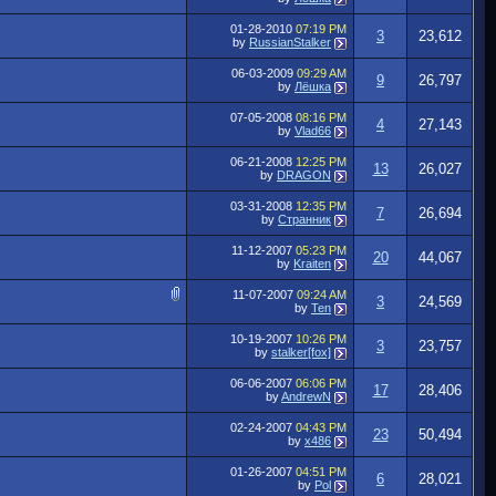
01-28-2010
07:19 PM
3
23,612
by
RussianStalker
06-03-2009
09:29 AM
9
26,797
by
Лёшка
07-05-2008
08:16 PM
4
27,143
by
Vlad66
06-21-2008
12:25 PM
13
26,027
by
DRAGON
03-31-2008
12:35 PM
7
26,694
by
Странник
11-12-2007
05:23 PM
20
44,067
by
Kraiten
11-07-2007
09:24 AM
3
24,569
by
Ten
10-19-2007
10:26 PM
3
23,757
by
stalker[fox]
06-06-2007
06:06 PM
17
28,406
by
AndrewN
02-24-2007
04:43 PM
23
50,494
by
x486
01-26-2007
04:51 PM
6
28,021
by
Pol