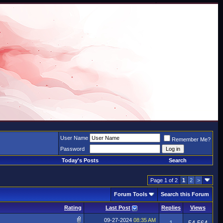
User Name
Remember Me?
Password
Today's Posts
Search
Page 1 of 2
1
2
>
Forum Tools
Search this Forum
Rating
Last Post
Replies
Views
09-27-2024
08:35 AM