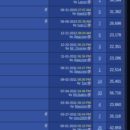
1
54,564
by
Lavos
09-21-2015
07:07 AM
5
31,382
by
КамАЗ
06-06-2013
05:39 AM
7
26,698
by
Ivan C
12-21-2012
08:04 AM
5
23,178
by
Джаспер
12-22-2011
06:19 PM
3
22,351
by
Mr_Overjay
11-01-2011
06:36 PM
0
23,286
by
Джаспер
09-21-2011
04:47 PM
1
22,514
by
Джаспер
08-02-2011
08:08 PM
14
25,401
by
Ten
07-04-2011
04:48 PM
33
56,716
by
McStalins
03-30-2011
08:10 PM
4
23,860
by
Massive
03-27-2011
06:44 PM
7
26,118
by
mpv2909
09-01-2010
09:18 PM
25
42,859
by
Лёшка