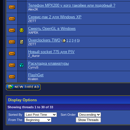
Телефон МРХ200 у кого такойже или подобный ?
Alex2K
Cервис-пак 2 для Windows ХР
ZETT
Смерть OpenGL в Windows
XAPEK
Overclockers.TWO
(
1
2
3
4
5
)
ZETT
Новый socket 775 для PIV
Z_Auror
Раскладка клавиатуры
CyrruS
FlashGet
Kraiten
Display Options
Showing threads 1 to 30 of 33
Sorted By
Sort Order
From The