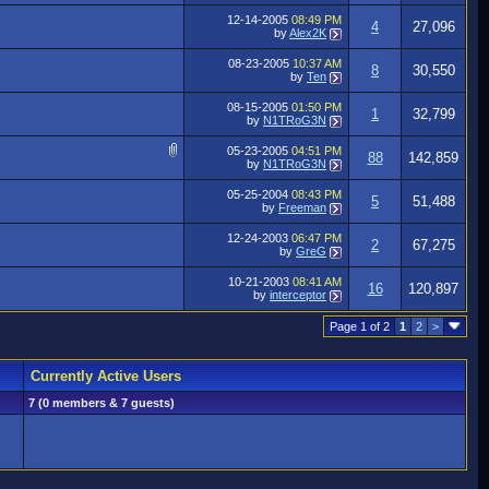
12-14-2005
08:49 PM
4
27,096
by
Alex2K
08-23-2005
10:37 AM
8
30,550
by
Ten
08-15-2005
01:50 PM
1
32,799
by
N1TRoG3N
05-23-2005
04:51 PM
88
142,859
by
N1TRoG3N
05-25-2004
08:43 PM
5
51,488
by
Freeman
12-24-2003
06:47 PM
2
67,275
by
GreG
10-21-2003
08:41 AM
16
120,897
by
interceptor
Page 1 of 2
1
2
>
Currently Active Users
7 (0 members & 7 guests)