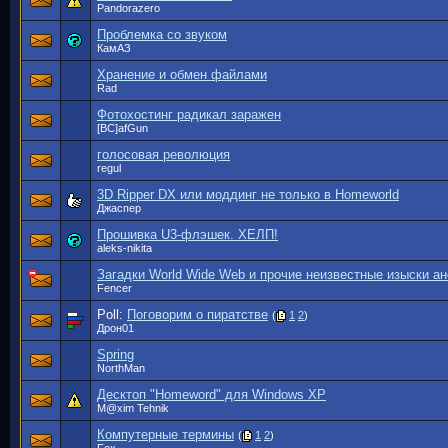
Pandorazero
Проблемка со звуком
КамАЗ
Хранение и обмен файлами
Rad
Фотохостинг радикал заражен
[BC]afGun
голосовая революция
regul
3D Ripper DX или моддинг не только в Homeworld
Джаспер
Прошивка U3-флэшек. ХЕЛП!
aleks-nikita
Загадки World Wide Web и прочие неизвестные изыски а
Fencer
Poll:
Поговорим о пиратстве
(
1
2
)
Дрон01
Spring
NorthMan
Десктоп "Homeword" для Windows ХР
M@xim Tehnik
Компутерные термины
(
1
2
)