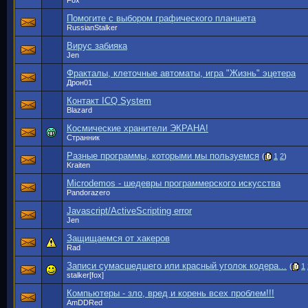
Fox
Помогите с выбором графического планшета
RussianStalker
Вирус забияка
Jen
Фракталы, клеточные автоматы, игра "Жизнь" эцетера
Дрон01
Контакт ICQ System
Blazard
Космические хранители ЭКРАНА!
Странник
Разные программы, которыми мы пользуемся
(
1
2
)
Kraiten
Microdemos - шедевры программерского искусства
Pandorazero
Javascript/ActiveScripting error
Jen
Защищаемся от хакеров
Rad
Записи сумасшедшего или красный уголок кодера...
(
1
stalker[fox]
Компьютеры - зло, вред и корень всех проблем!!!
AmDDRed