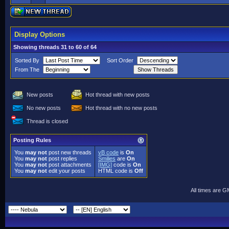
Display Options
Showing threads 31 to 60 of 64
Sorted By
Sort Order
From The
New posts
Hot thread with new posts
No new posts
Hot thread with no new posts
Thread is closed
Posting Rules
You
may not
post new threads
vB code
is
On
You
may not
post replies
Smilies
are
On
You
may not
post attachments
[IMG]
code is
On
You
may not
edit your posts
HTML code is
Off
All times are 