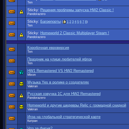
Ten
Sticky:
Решения проблемы запуска HW2 Classic !
Pandorazero
Sticky:
Багрепорты
(
1
2
3
4
5
6
7
8
)
Ten
Sticky:
Homeworld 2 Classic Multiplayer Steam !
Pandorazero
Коробочная евроверсия
Ten
Праздник на улице любителей яблок
Ten
HW1 Remastered VS HW2 Remastered
Mixon
Музыка Yes в ролике о создателях
Valeran
Русская озвучка 1C для HW2 Remastered
Pandorazero
Homeworld и другие шедевры Relic с громадной скидкой
Valeran
Игра на глобальной стратегической карте
Катран
Что за фигня?