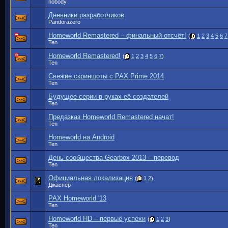
nobody
Дневники разработчиков
Pandorazero
Homeworld Remastered – финальный отсчёт!
(
1
2
3
4
5
6
7
Ten
Homeworld Remastered!
(
1
2
3
4
5
6
7
)
Ten
Свежие скриншоты с PAX Prime 2014
Ten
Будущее серии в руках её создателей
Ten
Предазказ Homeworld Remastered начат!
Ten
Homeworld на Android
Ten
День сообщества Gearbox 2013 – перевод
Ten
Официальная локализация
(
1
2
)
Джаспер
PAX Homeworld '13
Ten
Homeworld HD – первые успехи
(
1
2
3
)
Ten