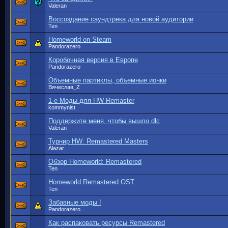
Valeran
Воссоздание саундтрека для новой аудитории
Ten
Homeworld on Steam
Pandorazero
Коробочная версия в Европе
Pandorazero
Объемные партиклы, объемные ионки
Вячеслав_Z
1-е Моды для HW Remaster
kommynist
Поддержите меня, чтобы вышло dlc
Valeran
Турнир HW: Remastered Masters
Alazar
Обзор Homeworld: Remastered
Ten
Homeworld Remastered OST
Ten
Забавные моды !
Pandorazero
Как распаковать ресурсы Remastered