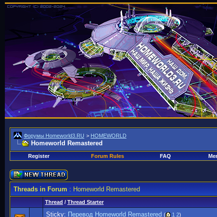
Форумы Homeworld3.RU
>
HOMEWORLD
Homeworld Remastered
Register
Forum Rules
FAQ
Mem
Threads in Forum
: Homeworld Remastered
Thread
/
Thread Starter
Sticky:
Перевод Homeworld Remastered
(
1
2
)