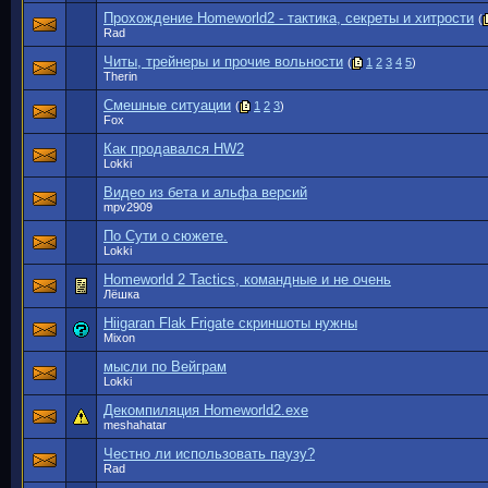
Прохождение Homeworld2 - тактика, секреты и хитрости
(
Rad
Читы, трейнеры и прочие вольности
(
1
2
3
4
5
)
Therin
Смешные ситуации
(
1
2
3
)
Fox
Как продавался HW2
Lokki
Видео из бета и альфа версий
mpv2909
По Сути о сюжете.
Lokki
Homeworld 2 Tactics, командные и не очень
Лёшка
Hiigaran Flak Frigate скриншоты нужны
Mixon
мысли по Вейграм
Lokki
Декомпиляция Homeworld2.exe
meshahatar
Честно ли использовать паузу?
Rad