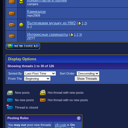
Концепт-арты и прочее
vampire
Камикадзе
mpv2909
Вытягиваем музыку из HW2
(
1
2
)
5-J
Интересные скриншоты
(
1
2
3
)
ZETT
Display Options
Showing threads 1 to 30 of 126
Sorted By
Sort Order
From The
New posts
Hot thread with new posts
No new posts
Hot thread with no new posts
Thread is closed
Posting Rules
You
may not
post new threads
vB code
is
On