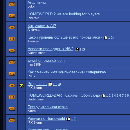
Аналитика
Lokki
HOMEWORLD 2 we are looking for players
RVHW2
Как усилить AI?
Andryxa
Какой уровень больше всего понравился?
(
1
2
)
Avenger_
Новости про аддон к HW2
(
1
2
)
Bladerunner
www.homeworld2.com
mpv2909
Как сменить имя компьютерным соперникам
RuuY
Progenitors
(
1
2
3
)
[FX]Storm
HOMEWORLD-2 ART Скрины, Обои сюда
(
1
2
3
4
5
6
7
8
9
Bladerunner
Принудительная атака
sanra
Ролики по Homeworld
(
1
2
)
[FX]Storm