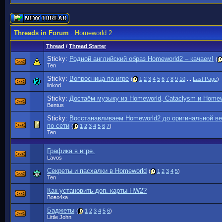
Threads in Forum
: Homeworld 2
Thread
/
Thread Starter
Sticky:
Родной английский образ Homeworld2 – качаем!
(
Ten
Sticky:
Вопросница по игре
(
1
2
3
4
5
6
7
8
9
10
...
Last Page
)
linkod
Sticky:
Достаём музыку из Homeworld, Cataclysm и Homew
Bentus
Sticky:
Восстанавливаем Homeworld2 до оригинальной вер
по сети
(
1
2
3
4
5
6
7
)
Ten
Графика в игре.
Lavos
Секреты и пасхалки в Homeworld
(
1
2
3
4
5
)
Ten
Как установить доп. карты HW2?
Вово4ка
Баджеты
(
1
2
3
4
5
6
)
Little John