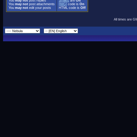
You
may not
post replies
Smilies
are
On
You
may not
post attachments
[IMG]
code is
On
You
may not
edit your posts
HTML code is
Off
All times are G