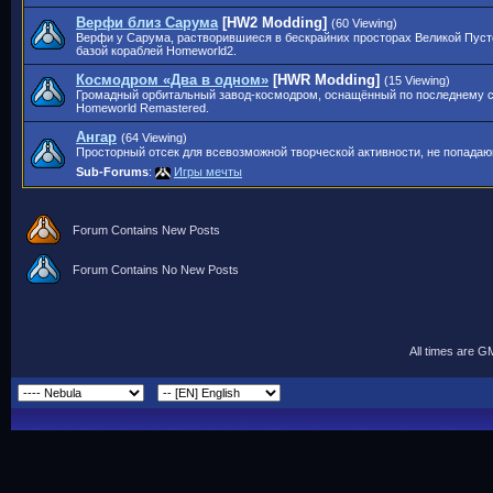
Верфи близ Сарума
[HW2 Modding]
(60 Viewing)
Верфи у Сарума, растворившиеся в бескрайних просторах Великой Пуст
базой кораблей Homeworld2.
Космодром «Два в одном»
[HWR Modding]
(15 Viewing)
Громадный орбитальный завод-космодром, оснащённый по последнему сл
Homeworld Remastered.
Ангар
(64 Viewing)
Просторный отсек для всевозможной творческой активности, не попадаю
Sub-Forums
:
Игры мечты
Forum Contains New Posts
Forum Contains No New Posts
All times are G