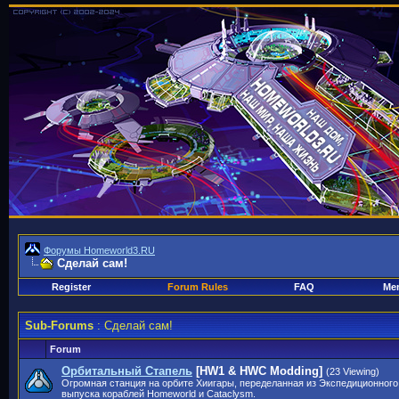
Форумы Homeworld3.RU
Сделай сам!
Register
Forum Rules
FAQ
Mem
Sub-Forums
: Сделай сам!
Forum
Орбитальный Стапель
[HW1 & HWC Modding]
(23 Viewing)
Огромная станция на орбите Хиигары, переделанная из Экспедиционного
выпуска кораблей Homeworld и Cataclysm.