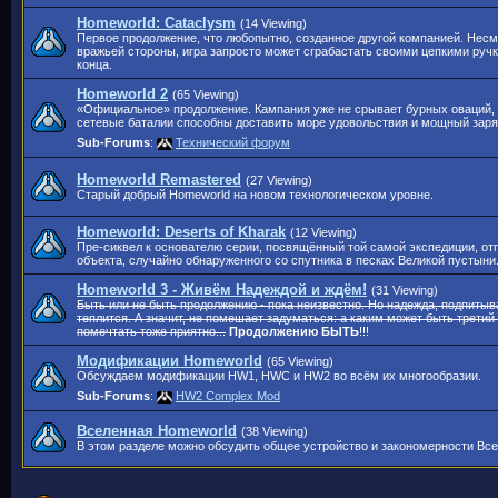
Homeworld: Cataclysm
(14 Viewing)
Первое продолжение, что любопытно, созданное другой компанией. Несм
вражьей стороны, игра запросто может сграбастать своими цепкими ручк
конца.
Homeworld 2
(65 Viewing)
«Официальное» продолжение. Кампания уже не срывает бурных оваций,
сетевые баталии способны доставить море удовольствия и мощный зар
Sub-Forums
:
Технический форум
Homeworld Remastered
(27 Viewing)
Старый добрый Homeworld на новом технологическом уровне.
Homeworld: Deserts of Kharak
(12 Viewing)
Пре-сиквел к основателю серии, посвящённый той самой экспедиции, от
объекта, случайно обнаруженного со спутника в песках Великой пустыни
Homeworld 3 - Живём Надеждой и ждём!
(31 Viewing)
Быть или не быть продолжению - пока неизвестно. Но надежда, подпит
теплится. А значит, не помешает задуматься: а каким может быть третий
помечтать тоже приятно...
Продолжению БЫТЬ
!!!
Модификации Homeworld
(65 Viewing)
Обсуждаем модификации HW1, HWC и HW2 во всём их многообразии.
Sub-Forums
:
HW2 Complex Mod
Вселенная Homeworld
(38 Viewing)
В этом разделе можно обсудить общее устройство и закономерности Все