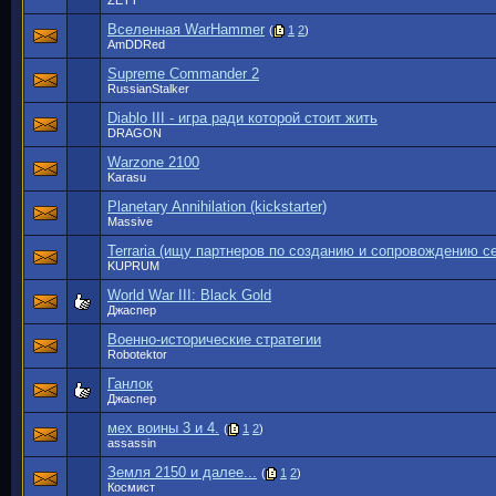
ZETT
Вселенная WarHammer
(
1
2
)
AmDDRed
Supreme Commander 2
RussianStalker
Diablo III - игра ради которой стоит жить
DRAGON
Warzone 2100
Karasu
Planetary Annihilation (kickstarter)
Massive
Terraria (ищу партнеров по созданию и сопровождению с
KUPRUM
World War III: Black Gold
Джаспер
Военно-исторические стратегии
Robotektor
Ганлок
Джаспер
мех воины 3 и 4.
(
1
2
)
assassin
Земля 2150 и далее...
(
1
2
)
Космист