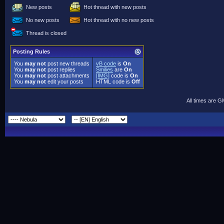
New posts
Hot thread with new posts
No new posts
Hot thread with no new posts
Thread is closed
Posting Rules
You
may not
post new threads
vB code
is
On
You
may not
post replies
Smilies
are
On
You
may not
post attachments
[IMG]
code is
On
You
may not
edit your posts
HTML code is
Off
All times are 