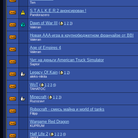
Ten
S.T.A.L.K.E.R.2 анонсирован !
Pandorazero
Dawn of War III
(
1
2
3
)
Valeran
Новая AAA-игра в крупнобюджетном франчайзе от BBI
Valeran
Age of Empires 4
Valeran
Чит на деньги American Truck Simulator
Saptor
Legacy Of Kain
(
1
2
)
aleks-nikita
WoT
(
1
2
3
4
)
TAHATOC
Minecraft
(
1
2
3
)
Ruzozavr
Robocraft - смесь майна и world of tanks
Filipp
Wargame Red Dragon
KUPRUM
Half Life 2
(
1
2
3
4
)