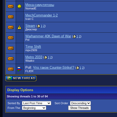
Меха-симуляторы
NomadE
MechCommander 1-2
Ivan C
Steam
(
1
2
)
Джаспер
Warhammer 40K Dawn of War
(
1
2
)
Pol
Time Shift
mpv2909
Metro 2033
(
1
2
)
Waako
Poll:
Что такое Counter-Strike!?
(
1
2
)
FLIER
Display Options
Showing threads 1 to 30 of 94
Sorted By
Sort Order
From The