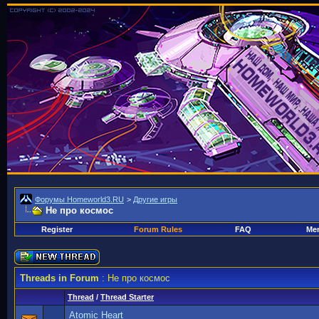
Форумы Homeworld3.RU
>
Другие игры
Не про космос
Register
Forum Rules
FAQ
Mem
Threads in Forum
: Не про космос
Thread
/
Thread Starter
Atomic Heart