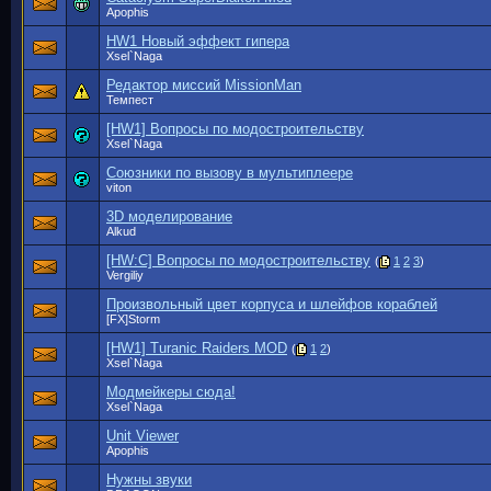
Apophis
HW1 Новый эффект гипера
Xsel`Naga
Редактор миссий MissionMan
Темпест
[HW1] Вопросы по модостроительству
Xsel`Naga
Союзники по вызову в мультиплеере
viton
3D моделирование
Alkud
[HW:C] Вопросы по модостроительству
(
1
2
3
)
Vergiliy
Произвольный цвет корпуса и шлейфов кораблей
[FX]Storm
[HW1] Turanic Raiders MOD
(
1
2
)
Xsel`Naga
Модмейкеры сюда!
Xsel`Naga
Unit Viewer
Apophis
Нужны звуки