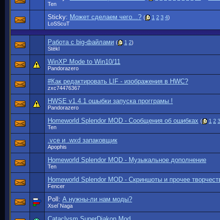
Ten
Sticky:
Может сделаем чего...?
(
1
2
3
4
)
LoSScuT
Работа с big-файлами
(
1
2
)
Stёkl
WinXP Mode to Win10/11
Pandorazero
#Как редактировать LIF - изображения в HWC?
zxc74476367
HWSE v1.4.1 ошыбки запуска прогграмы !
Pandorazero
Homeworld Splendor MOD - Сообщения об ошибках
(
1
2
Ten
.vce и .wxd запаковщик
Apophis
Homeworld Splendor MOD - Музыкальное дополнение
Ten
Homeworld Splendor MOD - Скриншоты и прочее творчест
Fencer
Poll:
А нужны-ли нам моды?
Xsel`Naga
Cataclysm SuperDiakon Mod