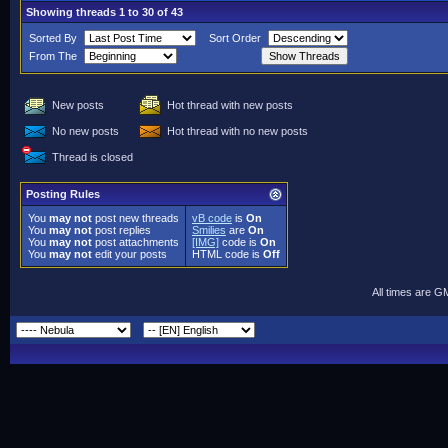
Showing threads 1 to 30 of 43
Sorted By
Sort Order
From The
New posts
Hot thread with new posts
No new posts
Hot thread with no new posts
Thread is closed
Posting Rules
You
may not
post new threads
vB code
is
On
You
may not
post replies
Smilies
are
On
You
may not
post attachments
[IMG]
code is
On
You
may not
edit your posts
HTML code is
Off
All times are G