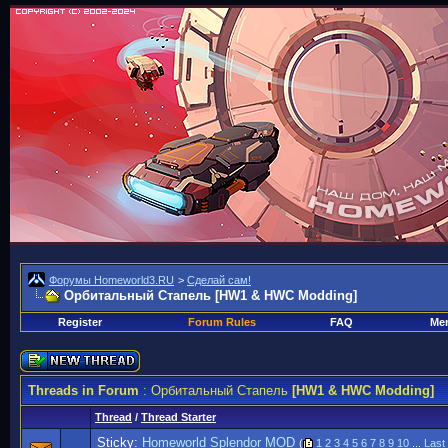
Форумы Homeworld3.RU
>
Сделай сам!
Орбитальный Стапель
[HW1 & HWC Modding]
Register
Forum Rules
FAQ
Mem
Threads in Forum
: Орбитальный Стапель
[HW1 & HWC Modding]
Thread
/
Thread Starter
Sticky:
Homeworld Splendor MOD
(
1
2
3
4
5
6
7
8
9
10
...
Last