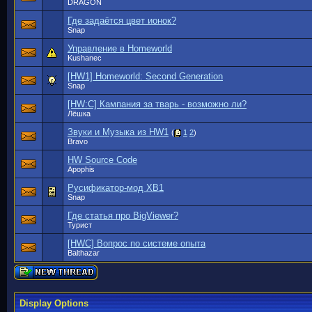
DRAGON
Где задаётся цвет ионок?
Snap
Управление в Homeworld
Kushanec
[HW1] Homeworld: Second Generation
Snap
[HW:C] Кампания за тварь - возможно ли?
Лёшка
Звуки и Музыка из HW1
(
1
2
)
Bravo
HW Source Code
Apophis
Русификатор-мод ХВ1
Snap
Где статья про BigViewer?
Турист
[HWC] Вопрос по системе опыта
Balthazar
Display Options