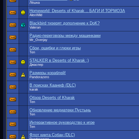
Лёшка
Homeworld: Deserts of Kharak .. БАГИ И ТОРМОЗА
AlexWild
Blackbird тизерят дополнение к DoK?
Valeran
Радио-переговоры между машинками
Mr_Overjay
Сбои, ошибки и глюки игры
Ten
STALKER в Deserts of Kharak ;)
Джаспер
Размеры кораблей!
Pandorazero
В поисках Каанеф (DLC)
karak
Обзор Deserts of Kharak
Ten
Обновление медиатеки Пустынь
Ten
Интерактивное руководство к игре
Ten
Флот киита Собан (DLC)