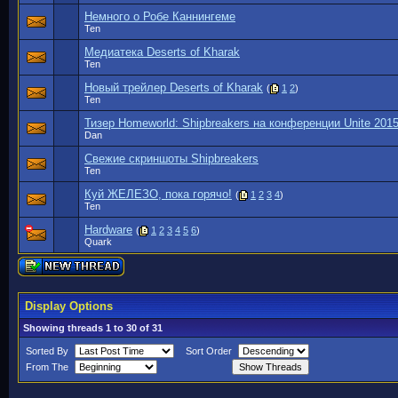
Немного о Робе Каннингеме
Ten
Медиатека Deserts of Kharak
Ten
Новый трейлер Deserts of Kharak
(
1
2
)
Ten
Тизер Homeworld: Shipbreakers на конференции Unite 201
Dan
Свежие скриншоты Shipbreakers
Ten
Куй ЖЕЛЕЗО, пока горячо!
(
1
2
3
4
)
Ten
Hardware
(
1
2
3
4
5
6
)
Quark
Display Options
Showing threads 1 to 30 of 31
Sorted By
Sort Order
From The