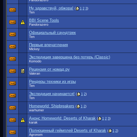
Pandorazero
Ну здравствуй, обжора!
(
1
2
3
)
Ten
BBI Scene Tools
Pandorazero
Официальный саундтрек
Ten
Первые впечатления
Mickey
Экспедиция завершена без потерь (Classic)
Komodo
Рецензия от номад.ру
Valeran
Рендеры техники из игры
Ten
Экспедиция начинается!
(
1
2
)
Ten
Homeworld: Shipbreakers
(
1
2
)
warhumer
Анонс Homeworld: Deserts of Kharak
(
1
2
3
)
karak
Полноценный геймплей Deserts of Kharak
(
1
2
)
Agronom