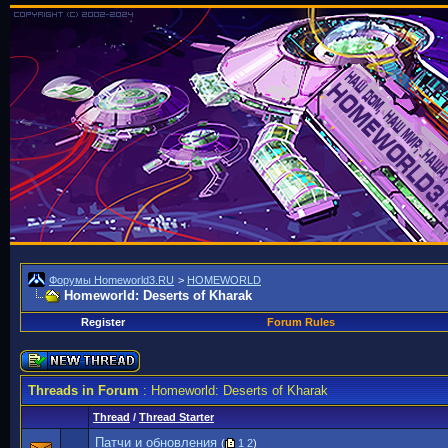
Форумы Homeworld3.RU
>
HOMEWORLD
Homeworld: Deserts of Kharak
Register
Forum Rules
Threads in Forum
: Homeworld: Deserts of Kharak
Thread
/
Thread Starter
Патчи и обновления
(
1
2
)