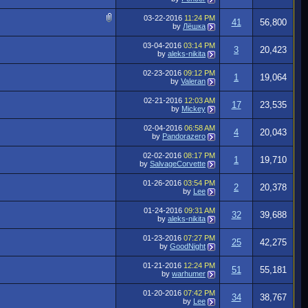
03-22-2016
11:24 PM
41
56,800
by
Лёшка
03-04-2016
03:14 PM
3
20,423
by
aleks-nikita
02-23-2016
09:12 PM
1
19,064
by
Valeran
02-21-2016
12:03 AM
17
23,535
by
Mickey
02-04-2016
06:58 AM
4
20,043
by
Pandorazero
02-02-2016
08:17 PM
1
19,710
by
SalvageCorvette
01-26-2016
03:54 PM
2
20,378
by
Lee
01-24-2016
09:31 AM
32
39,688
by
aleks-nikita
01-23-2016
07:27 PM
25
42,275
by
GoodNight
01-21-2016
12:24 PM
51
55,181
by
warhumer
01-20-2016
07:42 PM
34
38,767
by
Lee