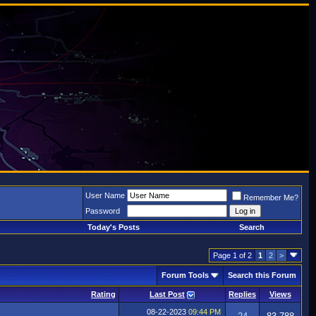
User Name
Remember Me?
Password
Today's Posts
Search
Page 1 of 2
1
2
>
Forum Tools
Search this Forum
Rating
Last Post
Replies
Views
08-22-2023
09:44 PM