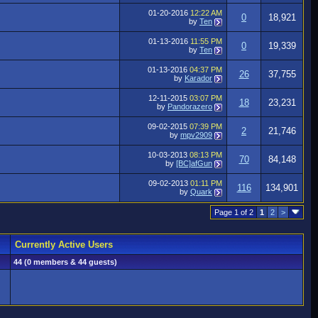
01-20-2016
12:22 AM
0
18,921
by
Ten
01-13-2016
11:55 PM
0
19,339
by
Ten
01-13-2016
04:37 PM
26
37,755
by
Karador
12-11-2015
03:07 PM
18
23,231
by
Pandorazero
09-02-2015
07:39 PM
2
21,746
by
mpv2909
10-03-2013
08:13 PM
70
84,148
by
[BC]afGun
09-02-2013
01:11 PM
116
134,901
by
Quark
Page 1 of 2
1
2
>
Currently Active Users
44 (0 members & 44 guests)