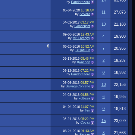
24
83,788
by
Pandorazero
05-04-2020
10:16 AM
11
27,073
by
Severo
04-02-2017
03:17 PM
10
21,188
by
GoodNight
09-03-2016
12:43 AM
4
19,908
by
Mr_Overjay
05-28-2016
10:52 AM
7
20,956
by
[BC]afGun
05-13-2016
05:48 PM
2
19,287
by
Джаспер
05-12-2016
07:22 PM
0
18,992
by
Pandorazero
05-06-2016
09:57 PM
10
22,156
by
SalvageCorvette
04-08-2016
09:56 PM
6
19,985
by
kolbasa
04-04-2016
11:07 PM
0
18,813
by
Ten
03-24-2016
05:22 PM
15
23,099
by
Covax
03-24-2016
01:43 AM
8
21,663
by
Fencer