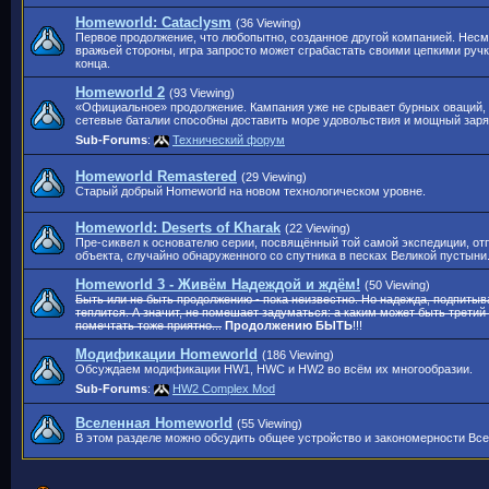
Homeworld: Cataclysm
(36 Viewing)
Первое продолжение, что любопытно, созданное другой компанией. Несм
вражьей стороны, игра запросто может сграбастать своими цепкими ручк
конца.
Homeworld 2
(93 Viewing)
«Официальное» продолжение. Кампания уже не срывает бурных оваций,
сетевые баталии способны доставить море удовольствия и мощный зар
Sub-Forums
:
Технический форум
Homeworld Remastered
(29 Viewing)
Старый добрый Homeworld на новом технологическом уровне.
Homeworld: Deserts of Kharak
(22 Viewing)
Пре-сиквел к основателю серии, посвящённый той самой экспедиции, от
объекта, случайно обнаруженного со спутника в песках Великой пустыни
Homeworld 3 - Живём Надеждой и ждём!
(50 Viewing)
Быть или не быть продолжению - пока неизвестно. Но надежда, подпит
теплится. А значит, не помешает задуматься: а каким может быть третий
помечтать тоже приятно...
Продолжению БЫТЬ
!!!
Модификации Homeworld
(186 Viewing)
Обсуждаем модификации HW1, HWC и HW2 во всём их многообразии.
Sub-Forums
:
HW2 Complex Mod
Вселенная Homeworld
(55 Viewing)
В этом разделе можно обсудить общее устройство и закономерности Все