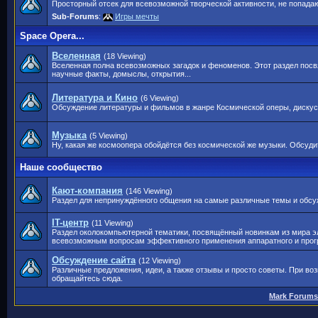
Просторный отсек для всевозможной творческой активности, не попада
Sub-Forums
:
Игры мечты
Space Opera...
Вселенная
(18 Viewing)
Вселенная полна всевозможных загадок и феноменов. Этот раздел посв
научные факты, домыслы, открытия...
Литература и Кино
(6 Viewing)
Обсуждение литературы и фильмов в жанре Космической оперы, дискусси
Музыка
(5 Viewing)
Ну, какая же космоопера обойдётся без космической же музыки. Обсудит
Наше сообщество
Кают-компания
(146 Viewing)
Раздел для непринуждённого общения на самые различные темы и обсу
IT-центр
(11 Viewing)
Раздел околокомпьютерной тематики, посвящённый новинкам из мира э
всевозможным вопросам эффективного применения аппаратного и прог
Обсуждение сайта
(12 Viewing)
Различные предложения, идеи, а также отзывы и просто советы. При во
обращайтесь сюда.
Mark Forums