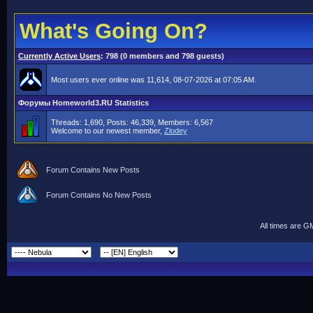
What's Going On?
Currently Active Users
: 798 (0 members and 798 guests)
Most users ever online was 11,614, 08-07-2026 at 07:05 AM.
Форумы Homeworld3.RU Statistics
Threads: 1,690, Posts: 46,339, Members: 6,567
Welcome to our newest member,
Zlodey
Forum Contains New Posts
Forum Contains No New Posts
All times are G