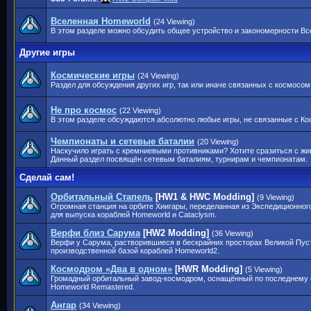
Вселенная Homeworld
(24 Viewing)
В этом разделе можно обсудить общее устройство и закономерности Вс
Другие игры
Космические игры
(24 Viewing)
Раздел для обсуждения других игр, так или иначе связанных с космосом
Не про космос
(22 Viewing)
В этом разделе обсуждаются абсолютно любые игры, не связанные с Ко
Чемпионаты и сетевые баталии
(20 Viewing)
Наскучило играть с кремниевыми противниками? Хотите сразиться с жи
Данный раздел посвящён сетевым баталиям, турнирам и чемпионатам.
Сделай сам!
Орбитальный Стапель
[HW1 & HWC Modding]
(9 Viewing)
Огромная станция на орбите Хиигары, переделанная из Экспедиционног
для выпуска кораблей Homeworld и Cataclysm.
Верфи близ Сарума
[HW2 Modding]
(36 Viewing)
Верфи у Сарума, растворившиеся в бескрайних просторах Великой Пус
производственной базой кораблей Homeworld2.
Космодром «Два в одном»
[HWR Modding]
(5 Viewing)
Громадный орбитальный завод-космодром, оснащённый по последнему с
Homeworld Remastered.
Ангар
(34 Viewing)