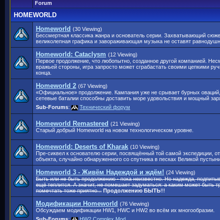
Forum
HOMEWORLD
Homeworld
(30 Viewing)
Бессмертная классика жанра и основатель серии. Захватывающий сюже
великолепная графика и завораживающая музыка не оставят равнодушн
Homeworld: Cataclysm
(12 Viewing)
Первое продолжение, что любопытно, созданное другой компанией. Нес
вражьей стороны, игра запросто может сграбастать своими цепкими руч
конца.
Homeworld 2
(67 Viewing)
«Официальное» продолжение. Кампания уже не срывает бурных оваций
сетевые баталии способны доставить море удовольствия и мощный зар
Sub-Forums
:
Технический форум
Homeworld Remastered
(21 Viewing)
Старый добрый Homeworld на новом технологическом уровне.
Homeworld: Deserts of Kharak
(10 Viewing)
Пре-сиквел к основателю серии, посвящённый той самой экспедиции, от
объекта, случайно обнаруженного со спутника в песках Великой пустыни
Homeworld 3 - Живём Надеждой и ждём!
(24 Viewing)
Быть или не быть продолжению - пока неизвестно. Но надежда, подпит
ещё теплится. А значит, не помешает задуматься: а каким может быть т
помечтать тоже приятно...
Продолжению БЫТЬ
!!!
Модификации Homeworld
(76 Viewing)
Обсуждаем модификации HW1, HWC и HW2 во всём их многообразии.
Sub-Forums
:
HW2 Complex Mod