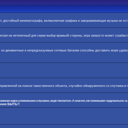
т, достойный кинематографа, великолепная графика и завораживающая музыка не о
мотря на нетипичный для серии выбор вражьей стороны, игра запросто может сграбас
, но динамичные и непредсказуемые сетевые баталии способны доставить море удов
правленной на поиски таинственного объекта, случайно обнаруженного со спутника в 
ваемая едва уловимыми слухами, ещё теплится. А значит, не помешает задуматься: а
ению БЫТЬ
!!!