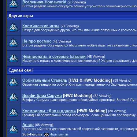
Вселенная Homeworld
(70 Viewing)
В этом разделе можно обсудить общее устройство и закономерности Вс
Другие игры
Космические игры
(71 Viewing)
Раздел для обсуждения других игр, так или иначе связанных с космосом
Не про космос
(41 Viewing)
В этом разделе обсуждаются абсолютно любые игры, не связанные с Ко
Чемпионаты и сетевые баталии
(45 Viewing)
Наскучило играть с кремниевыми противниками? Хотите сразиться с ж
Сделай сам!
Орбитальный Стапель
[HW1 & HWC Modding]
(59 Viewing)
Огромная станция на орбите Хиигары, переделанная из Экспедиционного
Верфи близ Сарума
[HW2 Modding]
(82 Viewing)
Верфи у Сарума, растворившиеся в бескрайних просторах Великой Пуст
Космодром «Два в одном»
[HWR Modding]
(20 Viewing)
Громадный орбитальный завод-космодром, оснащённый по последнему с
Ангар
(65 Viewing)
Просторный отсек для всевозможной творческой активности, не попада
Sub-Forums
:
Игры мечты