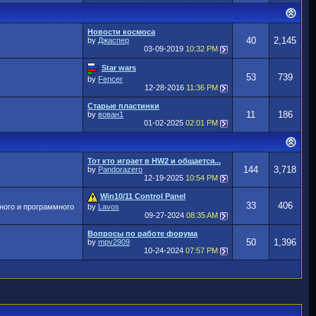
Новости космоса
40
2,145
by
Джаспер
03-09-2019
10:32 PM
Star wars
53
739
by
Fencer
12-28-2016
11:36 PM
Старые пластинки
11
186
by
вован1
01-02-2025
02:01 PM
Тот кто играет в HW2 и общается...
144
3,718
by
Pandorazero
12-19-2025
10:54 PM
Win10/11 Control Panel
33
406
ного и программного
by
Lavos
09-27-2024
08:35 AM
Вопросы по работе форума
50
1,396
by
mpv2909
10-24-2024
07:57 PM