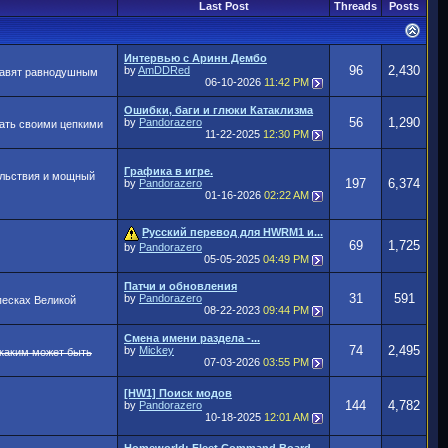
Last Post
Threads
Posts
Интервью с Аринн Дембо
96
2,430
by
AmDDRed
ставят равнодушным
06-10-2026
11:42 PM
Ошибки, баги и глюки Катаклизма
56
1,290
by
Pandorazero
тать своими цепкими
11-22-2025
12:30 PM
Графика в игре.
ольствия и мощный
197
6,374
by
Pandorazero
01-16-2026
02:22 AM
Русский перевод для HWRM1 и...
69
1,725
by
Pandorazero
05-05-2025
04:49 PM
Патчи и обновления
31
591
by
Pandorazero
песках Великой
08-22-2023
09:44 PM
Смена имени раздела -...
74
2,495
by
Mickey
 каким может быть
07-03-2026
03:55 PM
[HW1] Поиск модов
144
4,782
by
Pandorazero
10-18-2025
12:01 AM