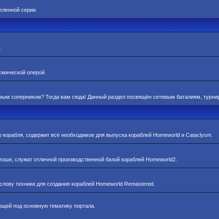
еленной серии.
.
смической оперой.
ивым соперником? Тогда вам сюда! Данный раздел посвящён сетевым баталиям, турни
 корабля, содержит всё необходимое для выпуска кораблей Homeworld и Cataclysm.
оши, служат отличной производственной базой кораблей Homeworld2.
лову техники для создания кораблей Homeworld Remastered.
ющей под основную тематику портала.