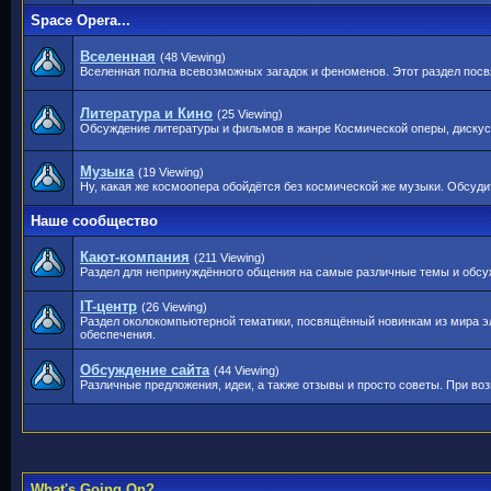
Space Opera...
Вселенная
(48 Viewing)
Вселенная полна всевозможных загадок и феноменов. Этот раздел посв
Литература и Кино
(25 Viewing)
Обсуждение литературы и фильмов в жанре Космической оперы, дискусси
Музыка
(19 Viewing)
Ну, какая же космоопера обойдётся без космической же музыки. Обсудит
Наше сообщество
Кают-компания
(211 Viewing)
Раздел для непринуждённого общения на самые различные темы и обсу
IT-центр
(26 Viewing)
Раздел околокомпьютерной тематики, посвящённый новинкам из мира э
обеспечения.
Обсуждение сайта
(44 Viewing)
Различные предложения, идеи, а также отзывы и просто советы. При во
What's Going On?