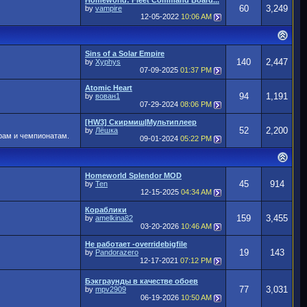
Homeworld: Fleet Command Board...
60
3,249
by
vampire
12-05-2022
10:06 AM
Sins of a Solar Empire
140
2,447
by
Xyphys
07-09-2025
01:37 PM
Atomic Heart
94
1,191
by
вован1
07-29-2024
08:06 PM
[HW3] Скирмиш|Мультиплеер
52
2,200
by
Лёшка
рам и чемпионатам.
09-01-2024
05:22 PM
Homeworld Splendor MOD
45
914
by
Ten
12-15-2025
04:34 AM
Кораблики
159
3,455
by
amelkina82
03-20-2026
10:46 AM
Не работает -overridebigfile
19
143
by
Pandorazero
12-17-2021
07:12 PM
Бэкграунды в качестве обоев
77
3,031
by
mpv2909
06-19-2026
10:50 AM