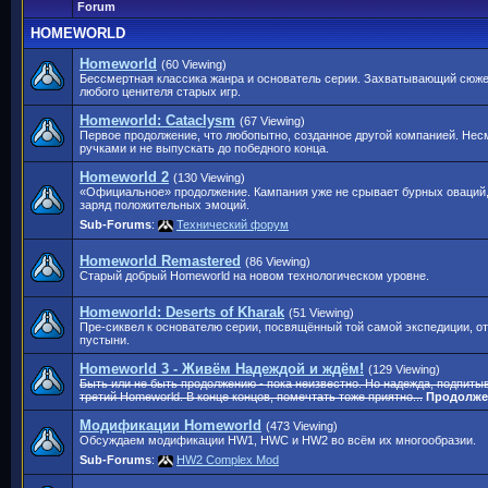
Forum
HOMEWORLD
Homeworld
(60 Viewing)
Бессмертная классика жанра и основатель серии. Захватывающий сюже
любого ценителя старых игр.
Homeworld: Cataclysm
(67 Viewing)
Первое продолжение, что любопытно, созданное другой компанией. Нес
ручками и не выпускать до победного конца.
Homeworld 2
(130 Viewing)
«Официальное» продолжение. Кампания уже не срывает бурных оваций
заряд положительных эмоций.
Sub-Forums
:
Технический форум
Homeworld Remastered
(86 Viewing)
Старый добрый Homeworld на новом технологическом уровне.
Homeworld: Deserts of Kharak
(51 Viewing)
Пре-сиквел к основателю серии, посвящённый той самой экспедиции, от
пустыни.
Homeworld 3 - Живём Надеждой и ждём!
(129 Viewing)
Быть или не быть продолжению - пока неизвестно. Но надежда, подпиты
третий Homeworld. В конце концов, помечтать тоже приятно...
Продолж
Модификации Homeworld
(473 Viewing)
Обсуждаем модификации HW1, HWC и HW2 во всём их многообразии.
Sub-Forums
:
HW2 Complex Mod