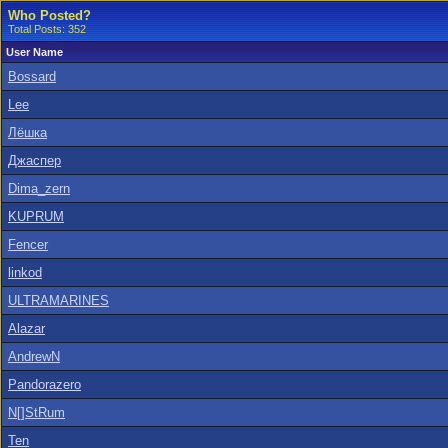
Who Posted?
Total Posts: 352
User Name
Bossard
Lee
Лёшка
Джаспер
Dima_zern
KUPRUM
Fencer
linkod
ULTRAMARINES
Alazar
AndrewN
Pandorazero
N[]StRum
Ten