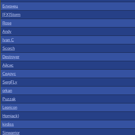
Близнец
[FX]Storm
Rose
Andy
Ivan C
Scorch
Destroyer
Айсис
Седоус
SergFLy
orkan
Puzzak
Lepricon
Homjack)
kirdiss
Sinwarrior