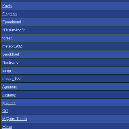
Kuzis
Flagman
Epaminond
N3cr0m4nc3r
forest
meteor1982
Sarokhael
Nostromo
sinigr
messi_100
Agronom
Evgeniy
yearmix
GiT
M@xim Tehnik
Женя