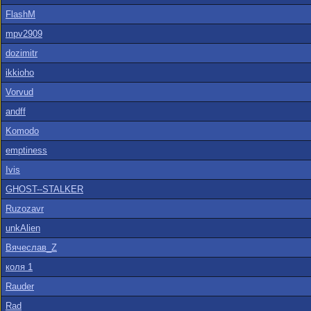
FlashM
mpv2909
dozimitr
ikkioho
Vorvud
andff
Komodo
emptiness
Ivis
GHOST--STALKER
Ruzozavr
unkAlien
Вячеслав_Z
коля 1
Rauder
Rad