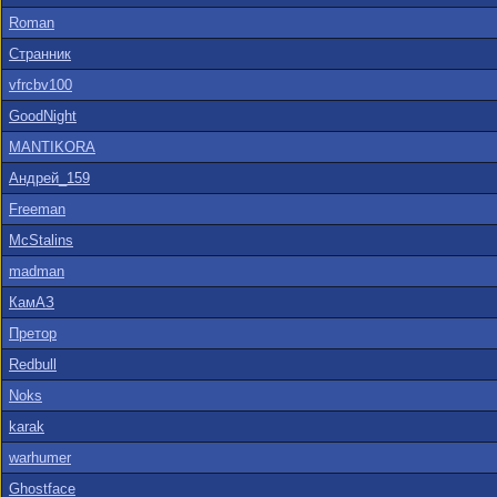
Roman
Странник
vfrcbv100
GoodNight
MANTIKORA
Андрей_159
Freeman
McStalins
madman
КамАЗ
Претор
Redbull
Noks
karak
warhumer
Ghostface