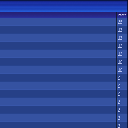
Posts
35
17
17
12
12
10
10
9
9
9
8
8
7
7