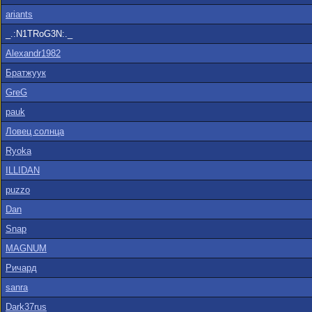
ariants
_.:N1TRoG3N:._
Alexandr1982
Братжуук
GreG
pauk
Ловец солнца
Ryoka
ILLIDAN
puzzo
Dan
Snap
MAGNUM
Ричард
sanra
Dark37rus