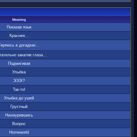
Meaning
Показав язык
Краснея...
Теряюсь в догадках...
ательно закатив глаза...
Подмигивая
Улыбка
ЭЭЭ!?
Так-то!
Улыбка до ушей
Грустный
Нахмурившись
Вопрос
Homeworld