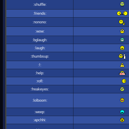
:shuffle:
:friends:
:nonono:
:wow:
:bglaugh:
:laugh:
:thumbsup:
:!:
:help:
:rofl:
:freakeyes:
:lolboom:
:weep:
:apchhi: