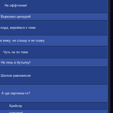
Не оффтопим!
Вырезано цензурой
спода, вернёмся к теме
е вижу, не слышу и не скажу
Чуть не по теме
Не лезь в бутылку!
Шаткое равновесие
А где картинка-то?
Крейсер
censored