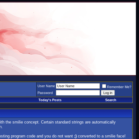
User Name
Remember Me?
Password
Today's Posts
Search
ith the smilie concept. Certain standard strings are automatically
n.
e posting program code and you do not want
;)
converted to a smilie face!