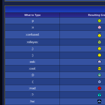
What to Type
Resulting Gr
:p
:o
:confused:
:rolleyes:
;)
:)
:eek:
:cool:
:D
:(
:mad:
:?:
:hw: