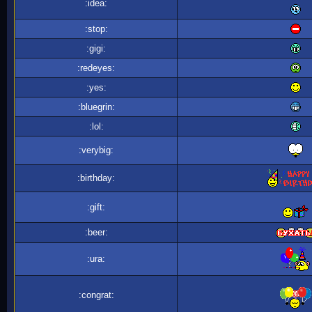
:idea:
:stop:
:gigi:
:redeyes:
:yes:
:bluegrin:
:lol:
:verybig:
:birthday:
:gift:
:beer:
:ura:
:congrat: