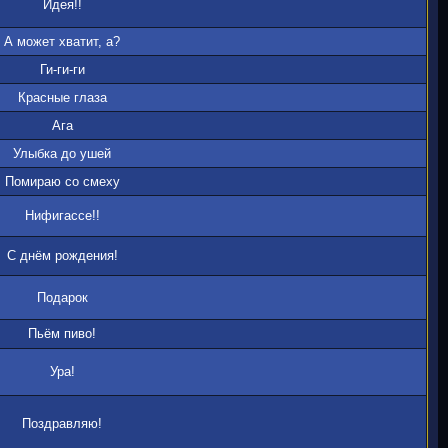
Идея!!
А может хватит, а?
Ги-ги-ги
Красные глаза
Ага
Улыбка до ушей
Помираю со смеху
Нифигассе!!
С днём рождения!
Подарок
Пьём пиво!
Ура!
Поздравляю!