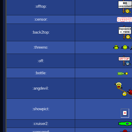
:offtop:
:censor:
:back2top:
:threeno:
:off:
:bottle:
:angdevil:
:showpict:
:cruiser2:
:censored: