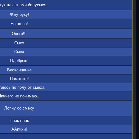
тут плюшками балуемся...
Жму руку!
Но-но-но!
Ооого!!!
Смех
Смех
Одобряю!
Восклицание
Помогите!
таюсь по полу от смеха
Ниччего не понимаю...
Лопну со смеху
Плак-плак
ААпчхи!