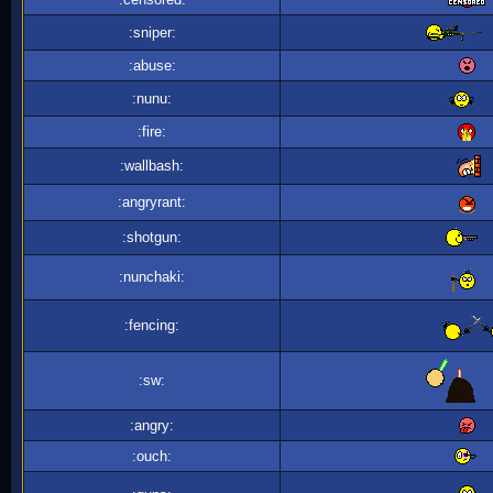
:sniper:
:abuse:
:nunu:
:fire:
:wallbash:
:angryrant:
:shotgun:
:nunchaki:
:fencing:
:sw:
:angry:
:ouch: