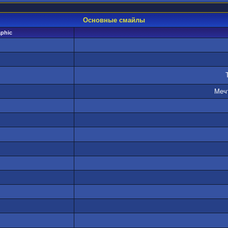
Основные смайлы
aphic
Мечт