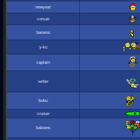
:newyear:
:corsair:
:banana:
:y-ku:
:captain:
:writer:
:bubu:
:cruiser:
:baloons: