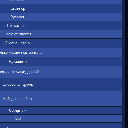
Снайпер
Ругаюсь
Так-так-так...
Горю от злости
Лбом об стену
лько можно повторять...
Ружьишко
ходи, ребятки, давай!..
Словесная дуэль
Звёздные войны
Сердитый
Ой!