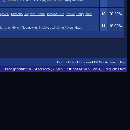
c3r
,
Nickolay
,
NomadE
,
Prisoner
,
sim
,
ssitpov
,
Андрей_159
,
16
26.23%
yoichi
,
Komodo
,
M@xim Tehnik
,
meteor1982
,
Patriot
,
Snap
,
xane
,
11
18.03%
ha-eng
,
Nikos
,
Robotektor
,
Sadjuk
,
stalker[fox]
,
Xsel`Naga
Contact Us
-
Homeworld3.RU
-
Archive
-
Top
Page generated: 0.034 seconds (35.50% - PHP and 64.50% - MySQL), 9 queries total