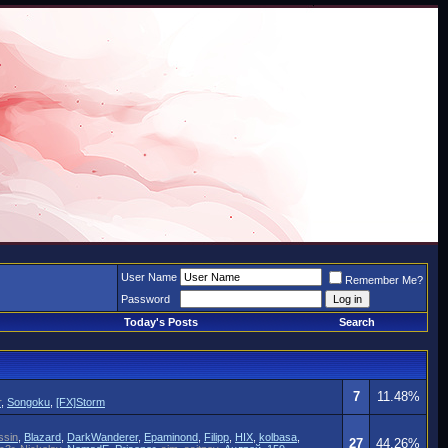
User Name
Remember Me?
Password
Today's Posts
Search
7
11.48%
r
,
Songoku
,
[FX]Storm
ssin
,
Blazard
,
DarkWanderer
,
Epaminond
,
Filipp
,
HIX
,
kolbasa
,
27
44.26%