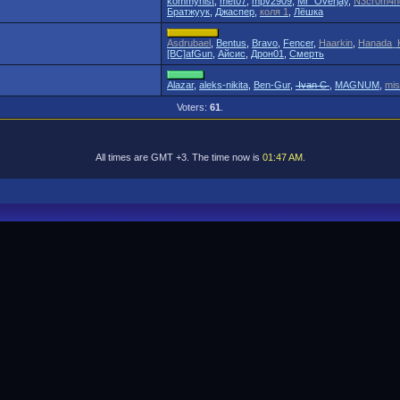
kommynist
,
met07
,
mpv2909
,
Mr_Overjay
,
N3cr0m4n
Братжуук
,
Джаспер
,
коля 1
,
Лёшка
Asdrubael
,
Bentus
,
Bravo
,
Fencer
,
Haarkin
,
Hanada_K
[BC]afGun
,
Айсис
,
Дрон01
,
Смерть
Alazar
,
aleks-nikita
,
Ben-Gur
,
Ivan C
,
MAGNUM
,
mis
Voters:
61
.
All times are GMT +3. The time now is
01:47 AM
.