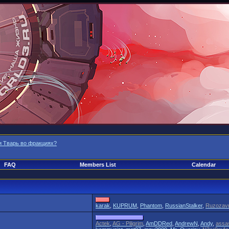
и Тварь во фракциях?
FAQ
Members List
Calendar
karak
,
KUPRUM
,
Phantom
,
RussianStalker
,
Ruzozav
Actek
,
AG - Piligrim
,
AmDDRed
,
AndrewN
,
Andy
,
assa