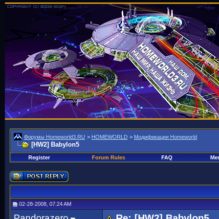
Форумы Homeworld3.RU
>
HOMEWORLD
>
Модификации Homeworld
[HW2] Babylon5
Register
Forum Rules
FAQ
Mem
02-28-2008, 07:24 AM
Pandorazero
Re: [HW2] Babylon5