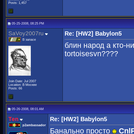
Posts: 1,457
05-25-2008, 08:25 PM
SaVoy2007ru
Re: [HW2] Babylon5
В запасе
блин народ а кто-н
tortoisesvn????
Join Date: Jul 2007
Location: В Москве
Posts: 66
05-26-2008, 08:01 AM
Ten
Re: [HW2] Babylon5
p2ambassador
Банально просто
Cnl