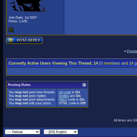
Join Date: Jul 2007
Posts: 1,635
«
Previo
Currently Active Users Viewing This Thread: 14
(0 members and 14 g
Posting Rules
You
may not
post new threads
vB code
is
On
You
may not
post replies
Smilies
are
On
You
may not
post attachments
[IMG]
code is
On
You
may not
edit your posts
HTML code is
Off
All times are G