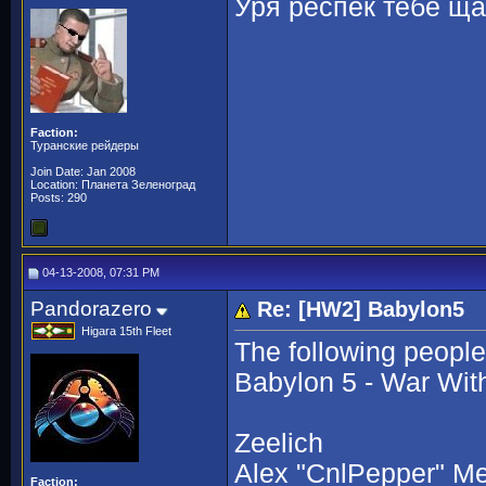
Уря респек тебе щ
Faction:
Туранские рейдеры
Join Date: Jan 2008
Location: Планета Зеленоград
Posts: 290
04-13-2008, 07:31 PM
Pandorazero
Re: [HW2] Babylon5
Higara 15th Fleet
The following peopl
Babylon 5 - War Wi
Zeelich
Alex "CnlPepper" M
Faction: