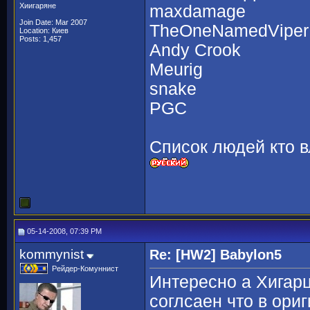
Хиигаряне
maxdamage
Join Date: Mar 2007
TheOneNamedViper
Location: Киев
Posts: 1,457
Andy Crook
Meurig
snake
PGC
Список людей кто в
05-14-2008, 07:39 PM
kommynist
Re: [HW2] Babylon5
Рейдер-Комуннист
Интересно а Хигарце
соглсаен что в ори