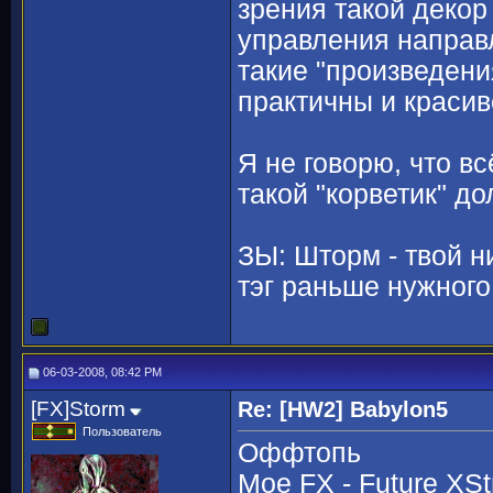
зрения такой декор
управления направл
такие "произведения
практичны и красив
Я не говорю, что вс
такой "корветик" д
ЗЫ: Шторм - твой ни
тэг раньше нужног
06-03-2008, 08:42 PM
[FX]Storm
Re: [HW2] Babylon5
Пользователь
Оффтопь
Мое FX - Future XSt