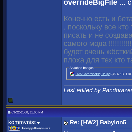
overrideBigFile
... 
Конечно есть и бет
, поскольку все кт
писать и не созда
самого мода !!!!!!!!
будет очень жёсткий
плоха для тех кто т
Attached Images
HW2_overrideBigFile.jpg
(45.6 KB, 110
Last edited by Pandoraze
03-22-2008, 11:06 PM
kommynist
Re: [HW2] Babylon5
Рейдер-Комуннист