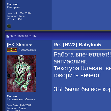
Faction:
Хиигаряне
Join Date: Mar 2007
Location: Киев
Posts: 1,457
06-01-2008, 09:51 PM
[FX]Storm
Re: [HW2] Babylon5
Пользователь
Работа впечетляет!
антиаслинг.
Текстура Клевая, в
говорить нечего!
ЗЫ были бы все кор
Faction:
Кушане - киит Сомтау
Join Date: Feb 2007
Location: Пенза