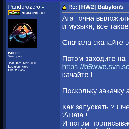
Pandorazero
Re: [HW2] Babylon5
Higara 15th Fleet
Ага точна выложили
и музыки, все такое
Сначала скачайте э
Faction:
Хиигаряне
Потом заходите на
Join Date: Mar 2007
https://b5wwe.svn.s
Location: Киев
Posts: 1,457
качайте !
Поскольку закачку
Как запускать ? Оч
2\Data !
И потом прописывае