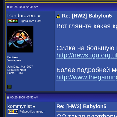
05-28-2008, 04:38 AM
Pandorazero
Re: [HW2] Babylon5
Higara 15th Fleet
Вот гляньте какая к
Силка на большую
http://news.tgu.org
Faction:
Хиигаряне
Join Date: Mar 2007
Более подробней м
Location: Киев
Posts: 1,457
http://www.thegamin
05-28-2008, 05:53 AM
kommynist
Re: [HW2] Babylon5
Рейдер-Комуннист
ОО такая платформа