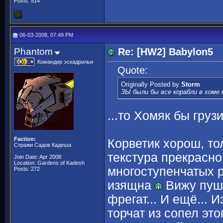
Posts: 514
06-03-2008, 07:49 PM
Phantom
Re: [HW2] Babylon5
Командир эскадрильи
Quote:
Originally Posted by
Storm
ЗЫ были бы все корабли в хоме 
...то Хомяк бы гру
Faction:
Корветик хорош, то
Стражи Садов Кадеша
текстура прекрасно
Join Date: Apr 2008
Location: Gardens of Kadesh
многоступенчатых р
Posts: 272
изящна
Вижу пушку
фрегат... И ещё... 
торчат из сопел это