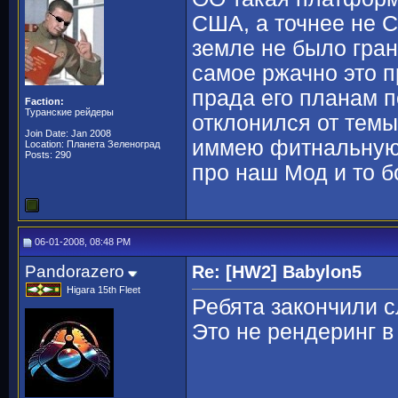
США, а точнее не 
земле не было гра
самое ржачно это п
прада его планам п
Faction:
Туранские рейдеры
отклонился от темы
Join Date: Jan 2008
иммею фитнальную 
Location: Планета Зеленоград
Posts: 290
про наш Мод и то б
06-01-2008, 08:48 PM
Pandorazero
Re: [HW2] Babylon5
Higara 15th Fleet
Ребята закончили с
Это не рендеринг в 