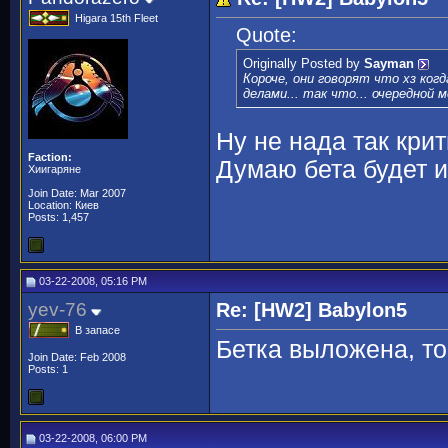
Higara 15th Fleet
Quote:
Originally Posted by
Sayman
Короче, они говорят что хз ког
делами... так что... очередной м
Ну не нада так кри
Faction:
Думаю бета будет и
Хиигаряне
Join Date: Mar 2007
Location: Киев
Posts: 1,457
03-22-2008, 05:16 PM
yev-76
Re: [HW2] Babylon5
В запасе
Бетка выложена, то
Join Date: Feb 2008
Posts: 1
03-22-2008, 06:00 PM