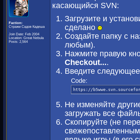
касающийся SVN:
Загрузите и установ
Faction:
сделано
Стражи Садов Кадеша
Создайте папку с н
Join Date: Feb 2004
Location: Great Nebula
Posts: 2,564
любым).
Нажмите правую кно
Checkout...
.
Введите следующее з
Code:
https://b5wwe.svn.sourcefo
Не изменяйте другие
загружать все файл
Скопируйте (не пере
свежепоставленным 
ярлыке игры (в его 