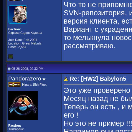
Что-то не припомн
SVN-репозитория, 
версия клиента, ес
Вариант с украденн
Faction:
Стражи Садов Кадеша
то мелькнула новос
Join Date: Feb 2004
Location: Great Nebula
рассматриваю.
Posts: 2,564
05-26-2008, 02:32 PM
Pandorazero
Re: [HW2] Babylon5
Higara 15th Fleet
Это уже проверено 
Месяц назад не бы
Теперь он есть , и
его !
Но это не пример !!!
Faction:
Хиигаряне
Например они пост