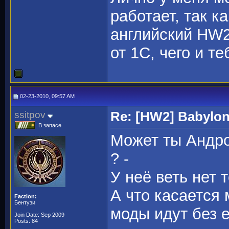
работает, так к
английский HW2
от 1C, чего и т
02-23-2010, 09:57 AM
ssitpov
Re: [HW2] Babylo
В запасе
Может ты Андро
? -
У неё веть нет 
А что касается 
Faction:
Бентузи
моды идут без е
Join Date: Sep 2009
Posts: 84