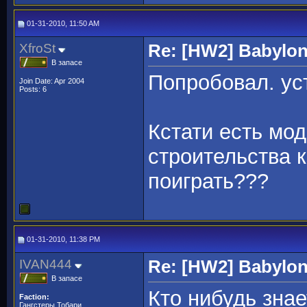
01-31-2010, 11:50 AM
XfroSt
Re: [HW2] Babylo
В запасе
Попробовал. ус
Join Date: Apr 2004
Posts: 6
Кстати есть мо
строительства 
поиграть???
01-31-2010, 11:38 PM
IVAN444
Re: [HW2] Babylo
В запасе
Кто нибудь знае
Faction:
Гангстеры Тобари