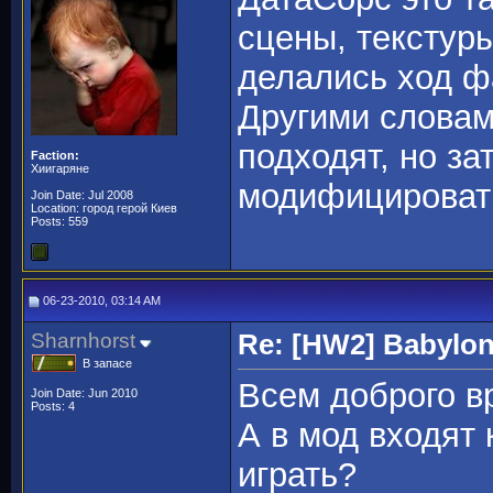
сцены, текстуры
делались ход фа
Другими словам
подходят, но за
Faction:
Хиигаряне
модифицироват
Join Date: Jul 2008
Location: город герой Киев
Posts: 559
06-23-2010, 03:14 AM
Sharnhorst
Re: [HW2] Babylo
В запасе
Всем доброго в
Join Date: Jun 2010
Posts: 4
А в мод входят
играть?