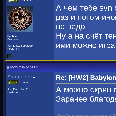
В запасе
А чем тебе svn
раз и потом ин
не надо.
Ну а на счёт те
Faction:
Бентузи
ими можно играт
Join Date: Sep 2009
Posts: 84
06-23-2010, 04:31 PM
Sharnhorst
Re: [HW2] Babylo
В запасе
А можно скрин 
Join Date: Jun 2010
Posts: 4
Заранее благода