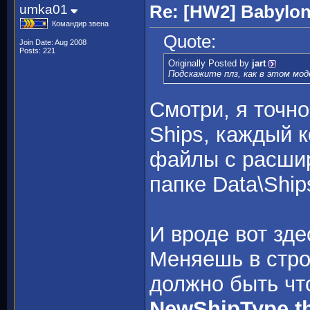
umka01
Re: [HW2] Babylo
Командир звена
Quote:
Join Date: Aug 2008
Posts: 221
Originally Posted by
jart
Подскажите плз, как в этом мо
Смотри, я точно
Ships, каждый 
файлы с расшир
папке Data\Shi
И вроде вот зде
Меняешь в строк
должно быть чт
NewShipType.th