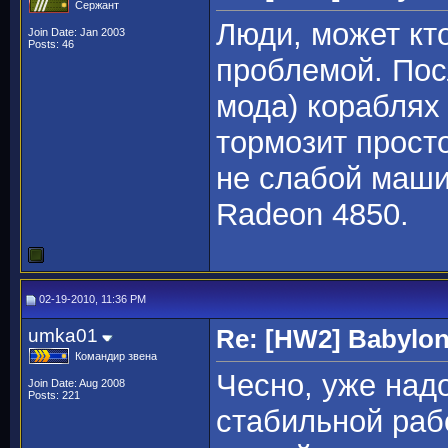
Сержант
Люди, может кт
Join Date: Jan 2003
Posts: 46
проблемой. Пос
мода) кораблях 
тормозит просто
не слабой маши
Radeon 4850.
02-19-2010, 11:36 PM
umka01
Re: [HW2] Babylo
Командир звена
Чесно, уже над
Join Date: Aug 2008
Posts: 221
стабильной раб