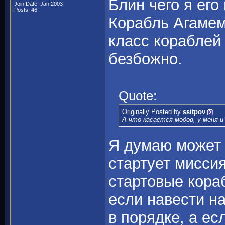
Блин чего я его
Join Date: Jan 2003
Posts: 46
Корабль Агамем
класс кораблей 
безбожно.
Quote:
Originally Posted by
ssitpov
А что касается модов, у меня и
Я думаю может е
стартует мисси
стартовые кора
если навести на
в порядке, а ес