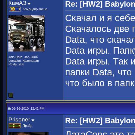
КамАЗ
Re: [HW2] Babylo
Командир звена
Скачал и я себе
Скачалось две п
Data, что скача
Data игры. Папк
Join Date: Jan 2004
Data игры. Так
Location: Краснодар
Posts: 206
папки Data, что
что было в папк
05-16-2010, 12:41 PM
Prisoner
Re: [HW2] Babylo
Прайд
ДатаСорс это т