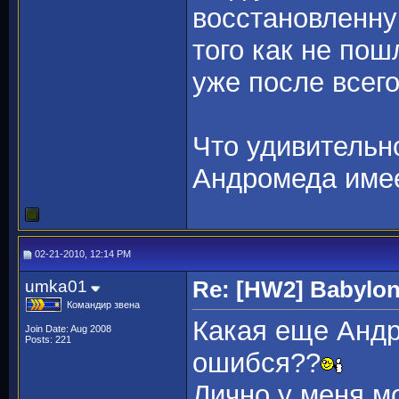
восстановленну
того как не пош
уже после всего
Что удивительн
Андромеда имее
02-21-2010, 12:14 PM
umka01
Re: [HW2] Babylo
Командир звена
Какая еще Анд
Join Date: Aug 2008
Posts: 221
ошибся??
Лично у меня м