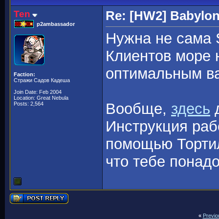
Ten
Re: [HW2] Babylo
p2ambassador
Нужна не сама S
Клиентов море н
оптимальным ва
Faction:
Стражи Садов Кадеша
Join Date: Feb 2004
Location: Great Nebula
Вообще,
здесь
д
Posts: 2,564
Инструкция раб
помощью Тортил
что тебе понадо
«
Previo