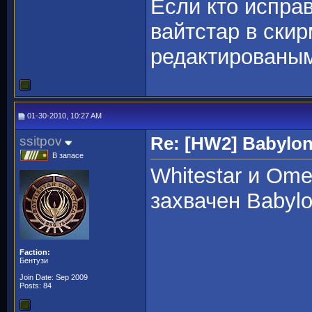
Если кто исправ
вайтстар в ски
редактированым
01-30-2010, 10:27 AM
ssitpov
Re: [HW2] Babylo
В запасе
Whitestar и Ome
захвачен Babylo
Faction:
Бентузи
Join Date: Sep 2009
Posts: 84