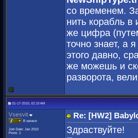
со временем. З
нить корабль в 
же цифра (путе
точно знает, а 
этого давно, с
же можешь и ск
разворота, вели
01-17-2010, 02:10 AM
Vsesvit
Re: [HW2] Babyl
В запасе
Здраствуйте!
Join Date: Jan 2010
Posts: 1