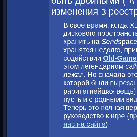
быть двойными ("\\
изменения в реест
В своё время, когда 
дискового пространст
хранить на
Send
space
хранятся недолго, пр
содействии
Old-Game
этом легендарном сай
лежал. Но сначала это
которой были вырезан
раритетнейшая вещь),
пусть и с родными ви
Теперь это полная вер
руководство к игре (п
нас на сайте
).