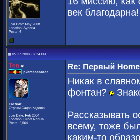
16 миссию, как 
век благодарна!
Join Date: May 2008
Location: Syberia
Posts: 6
05-17-2008, 07:24 PM
Ten
Re: Первый Homewo
p2ambassador
Никак в славно
фонтан?
Знако
Faction:
Стражи Садов Кадеша
Рассказывать о
Join Date: Feb 2004
Location: Great Nebula
всему, тоже бы
Posts: 2,564
каким-то образ