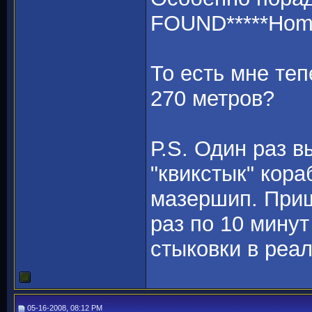
FOUND*****Home
То есть мне теп
270 метров?
Р.S. Один раз в
"квикстык" кора
мазершип. Приш
раз по 10 мину
стыковки в реал
05-16-2008, 08:12 PM