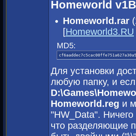
Homeworld v1B
Homeworld.rar
(
[
Homeworld3.RU
MD5:
cf6aaddec7c5cac00ffe751a627a30a
Для установки дост
любую папку, и есл
D:\Games\Homewo
Homeworld.reg
и м
"HW_Data". Ничего 
что разделяющие па