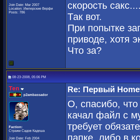
скорость сакс...
Join Date: Mar 2007
Location: Имперские Верфи
Posts: 786
Так вот.
При попытке зап
приводе, хотя 
Что за?
08-23-2008, 05:06 PM
Ten
Re: Первый Homewo
p2ambassador
О, спасибо, чт
качал файл с м
требует обязате
Faction:
Стражи Садов Кадеша
папке, либо в к
Join Date: Feb 2004