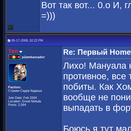
Вот так вот... 0.о И,
=)))
05-17-2008, 02:22 PM
Ten
Re: Первый Homewo
p2ambassador
Лихо! Мануала н
противное, все
побиты. Как Хо
Faction:
Стражи Садов Кадеша
вообще не пони
Join Date: Feb 2004
Location: Great Nebula
выпадать в форт
Posts: 2,564
Боюсь я тут мал