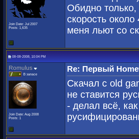
Обидно только, 
скорость около 
Join Date: Jul 2007
меня льют со ск
Posts: 1,635
08-08-2008, 10:04 PM
Romulus
Re: Первый Homewo
В запасе
Скачал с old ga
не ставится рус
- делал всё, ка
русифицирован
Join Date: Aug 2008
Posts: 1