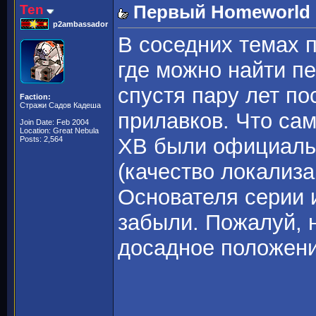
Ten
Первый Homeworld -
p2ambassador
В соседних темах 
где можно найти 
спустя пару лет по
Faction:
Стражи Садов Кадеша
прилавков. Что сам
Join Date: Feb 2004
Location: Great Nebula
ХВ были официаль
Posts: 2,564
(качество локализа
Основателя серии 
забыли. Пожалуй, 
досадное положен