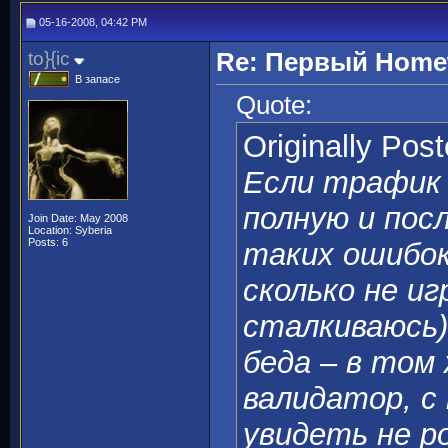
05-16-2008, 04:42 PM
to}{ic
Re: Первый Homewo
В запасе
Quote:
Originally Pos
Если трафик
полную и пос
Join Date: May 2008
Location: Syberia
Posts: 6
таких ошибок
сколько не иг
сталкиваюсь)
беда – в том
валидатор, с
увидеть не р