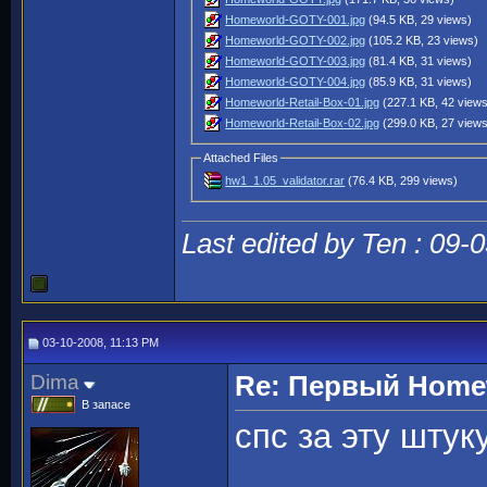
Homeworld-GOTY-001.jpg
(94.5 KB, 29 views)
Homeworld-GOTY-002.jpg
(105.2 KB, 23 views)
Homeworld-GOTY-003.jpg
(81.4 KB, 31 views)
Homeworld-GOTY-004.jpg
(85.9 KB, 31 views)
Homeworld-Retail-Box-01.jpg
(227.1 KB, 42 view
Homeworld-Retail-Box-02.jpg
(299.0 KB, 27 view
Attached Files
hw1_1.05_validator.rar
(76.4 KB, 299 views)
Last edited by Ten : 09-
03-10-2008, 11:13 PM
Dima
Re: Первый Homewo
В запасе
спс за эту штуку