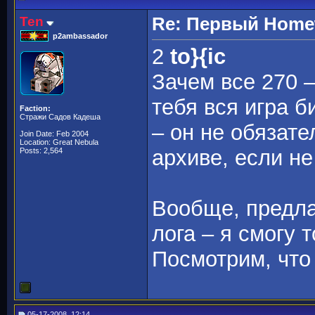
Ten
Re: Первый Homewo
p2ambassador
2
to}{ic
Зачем все 270 –
тебя вся игра 
Faction:
Стражи Садов Кадеша
– он не обязате
Join Date: Feb 2004
Location: Great Nebula
архиве, если н
Posts: 2,564
Вообще, предла
лога – я смогу т
Посмотрим, что 
05-17-2008, 12:14