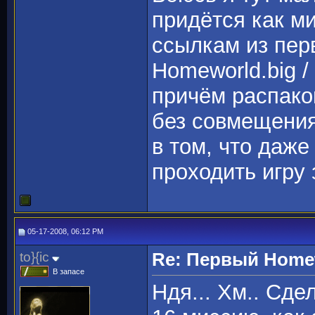
придётся как м
ссылкам из перв
Homeworld.big 
причём распако
без совмещения
в том, что даже
проходить игру 
05-17-2008, 06:12 PM
to}{ic
Re: Первый Homewo
В запасе
Ндя... Хм.. Сде