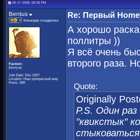
05-17-2008, 08:36 PM
Bentus
Re: Первый Homewo
Командир эскадрильи
А хорошо раска
поллитры ))
Я всё очень быс
второго раза. Н
Faction:
Бентузи
Join Date: Dec 2007
Location: Наш прекрасный мир
Posts: 398
Quote:
Originally Pos
Р.S. Один раз
"квикстык" к
стыковаться