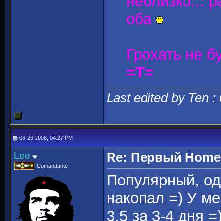
неблизко... 
оба
Грохать не бу
=T=
Last edited by Ten :
06-26-2008, 04:27 PM
Lee
Re: Первый Homewo
Comandante
Популярный, од
накопал =) У м
3.5 за 3-4 дня =