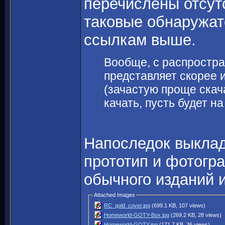
перечислены отсут
таковые обнаружат
ссылкам выше.
Вообще, с распростр
представляет скорее 
(зачастую проще скача
качать, пусть будет 
Напоследок выклад
прототип и фотогр
обычного изданий 
Attached Images
RC_gold_cover.jpg
(699.1 KB, 107 views)
Homeworld-GOTY-Box.jpg
(269.2 KB, 28 views)
Homeworld-GOTY.jpg
(171.7 KB, 36 views)