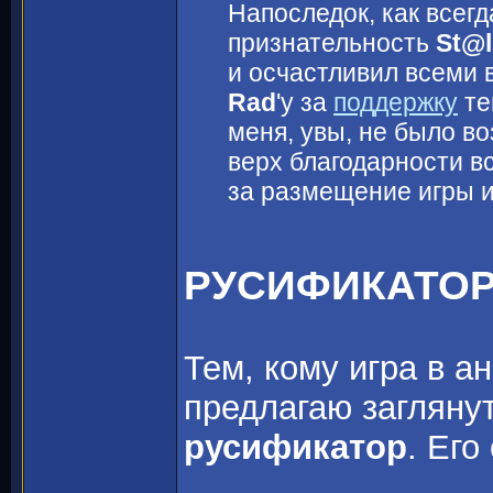
Напоследок, как всег
признательность
St@l
и осчастливил всеми 
Rad
'y за
поддержку
те
меня, увы, не было во
верх благодарности в
за размещение игры 
РУСИФИКАТО
Тем, кому игра в а
предлагаю загляну
русификатор
. Его