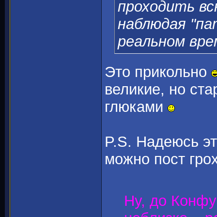
проходить вс
наблюдая "па
реальном врем
Это прикольно
великие, но ст
глюками
P.S. Надеюсь эт
можно пост грох
Ну, до Конф