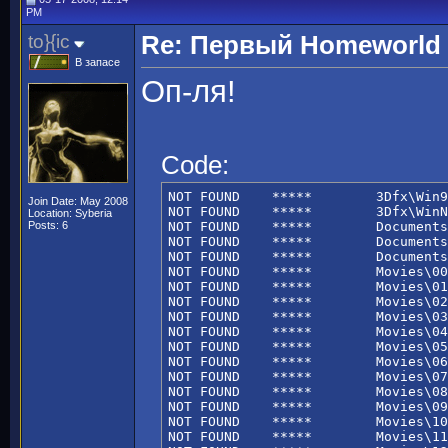
PM
to}{ic
Re: Первый Homeworld -
В запасе
Оп-ля!
Code:
NOT FOUND    *****        3Dfx\Win9
Join Date: May 2008
NOT FOUND    *****        3Dfx\WinN
Location: Syberia
Posts: 6
NOT FOUND    *****        Documents
NOT FOUND    *****        Documents
NOT FOUND    *****        Documents
NOT FOUND    *****        Movies\00
NOT FOUND    *****        Movies\01
NOT FOUND    *****        Movies\02
NOT FOUND    *****        Movies\03
NOT FOUND    *****        Movies\04
NOT FOUND    *****        Movies\05
NOT FOUND    *****        Movies\06
NOT FOUND    *****        Movies\07
NOT FOUND    *****        Movies\08
NOT FOUND    *****        Movies\09
NOT FOUND    *****        Movies\10
NOT FOUND    *****        Movies\11