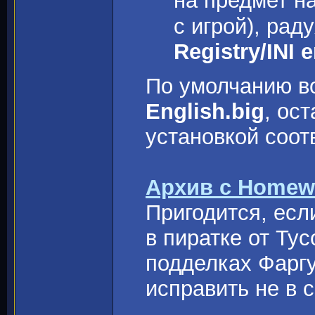
на предмет н
с игрой), ра
Registry/INI e
По умолчанию во
English.big
, ос
установкой соот
Архив с Homewo
Пригодится, есл
в пиратке от Tyc
подделках Фаргу
исправить не в 