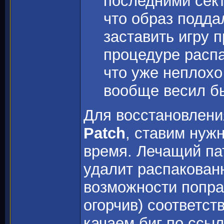
последними сек
что образ подда
заставить игру п
процедуре распа
что уже неплохо
вообще весил бы
Для восстановлен
Patch
, ставим нужн
время. Лечащий пат
удалит распакова
возможности попр
огорчив) соответс
качаем биг по ссы