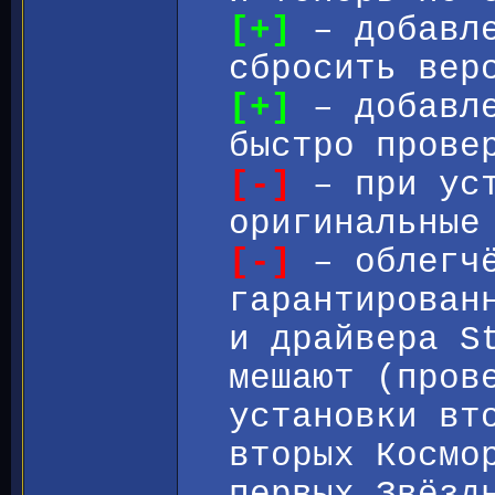
[+]
– добавле
сбросить вер
[+]
– добавле
быстро прове
[-]
– при уст
оригинальные
[-]
– облегчё
гарантирован
и драйвера S
мешают (пров
установки вт
вторых Космо
первых Звёзд