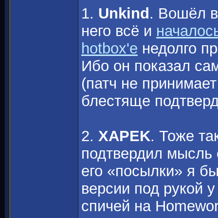
1.
Unkind
. Вошёл в
него всё и
началос
hotbox'e
недолго пр
Ибо он показал са
(патч не принимает
блестяще подтверд
2.
XAPEK
. Тоже та
подтвердил мысль о
его «посылки» я бы
версии под рукой у
спичей на Homeworl