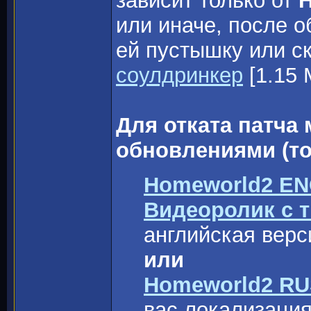
зависит только от
H
или иначе, после о
ей пустышку или ск
соулдринкер
[1.15 
Для отката патч
обновлениями (то
Homeworld2 ENG 
Видеоролик с т
английская верс
или
Homeworld2 RUS 
вас локализация