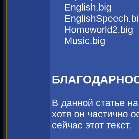
English.big
EnglishSpeech.b
Homeworld2.big
Music.big
БЛАГОДАРНО
В данной статье н
хотя он частично о
сейчас этот текст.