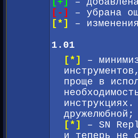
[+]
– добавлена
[-]
– убрана ош
[*]
– изменения
1.01
[*]
– минимиз
инструментов
проще в испо
необходимост
инструкциях.
дружелюбной;
[*]
– SN Repl
и теперь не 