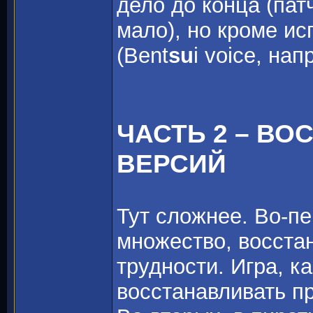
дело до конца (патч
мало), но кроме и
(Bent
su
i voice, на
ЧАСТЬ 2 – В
ВЕРСИЙ
Тут сложнее. Во-пе
множество, восста
трудности. Игра, к
восстанавливать п