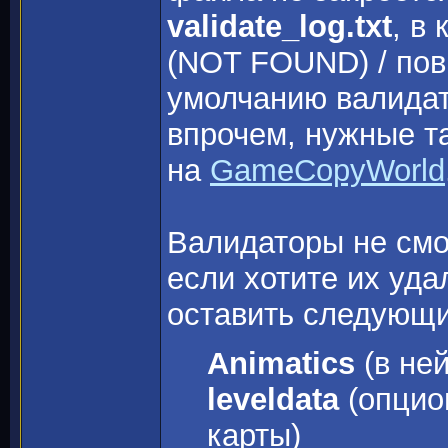
validate_log.txt
, в
(NOT FOUND) / пов
умолчанию валидат
впрочем, нужные т
на
GameCopyWorld
Валидаторы не смог
если хотите их уда
оставить следующи
Animatics
(в ней
leveldata
(опцио
карты)