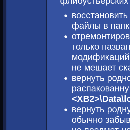
флибустьерских 
восстановить 
файлы в пап
отремонтиро
только назва
модификаций 
не мешает ска
вернуть родн
распакованну
<ХВ2>\Data\l
вернуть родну
обычно забыв