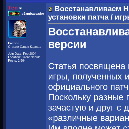
Ten
Восстанавливаем H
p2ambassador
установки патча / игр
Восстанавлив
версии
Faction:
Стражи Садов Кадеша
Join Date: Feb 2004
Location: Great Nebula
Posts: 2,564
Статья посвящена 
игры, полученных и
официального патча
Поскольку разные 
зачастую и друг с 
«различные вариан
Им вполне может ст