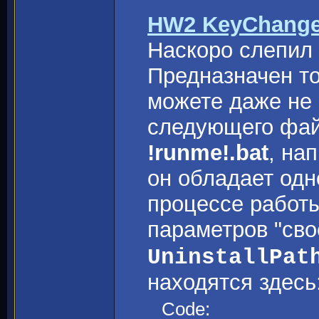
HW2 KeyChange
Наскоро слепил 
Предназначен тол
можете даже не 
следующего фай
!runme!.bat
, на
он обладает одн
процессе работ
параметров "сво
UninstallPat
находятся здесь
Code: