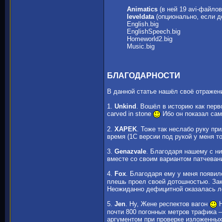
Animatics
(в ней 19 avi-файлов
leveldata
(опционально, если д
English.big
EnglishSpeech.big
Homeworld2.big
Music.big
БЛАГОДАРНОСТИ
В данной статье нашёл своё отражени
1.
Unkind
. Вошёл в историю как перв
carved in stone
Ибо он показал сам
2.
XAPEK
. Тоже так неслабо руку пр
время (1С версии под рукой у меня то
3.
Genazvale
. Благодаря нашему с н
вместе со своим вариантом патчеван
4.
Fox
. Благодаря ему у меня появилс
плешь проел своей дотошностью. Зака
Неожиданно дефицитной оказалась ло
5.
Jen
. Ну, Жене респектов вагон
Н
почти 800 погонных метров трафика –
аргументом при проверке изложенны