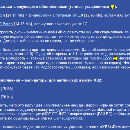
оваться следующими обновлениями (точнее, устарениями
):
tch
[14.14 Мб] +
Видеоролик с титрами от 1.0
[12.95 Мб], если у вас ан
0 Patch
[14.15 Мб], если у вас локализация от 1С
 просить диск – аналогично даём ей образ-пустышку или скармливаем
та
йскую версию обновляли оф.патчем и хотите вернуть все до единого файл
ы. Для русской версии он не нужен, т.к. не обновляется.
 быть разными и при том довольно вескими. Да, в обновлении исправили
дел тех, у кого 1.0). С другой стороны, в 1.1 не работает мод на запис
ть молодость и, тряхнув стариной, в который раз пройти 12ую
миссию
дить просто скучно – море адреналина высохло буквально на корню). Нек
т коснуться разве что модостроителей... В общем, если возникнет необх
дополнения – валидаторы для английских версий ХВ2:
[78 Кб]
[78 Кб]
ить, чего это вдруг две «оригинальнее некуда» версии игры не хотят с
дим в свежесозданную папку валидатора, запускаем
validate.bat
и ждём, п
речислены недостающие (NOT FOUND) / повреждённые (FAILED) файлы и
чать по ссылкам выше или на
GameCopyWorld
.
 на наличие модов, но если хотите их удалить, в папке
<ХВ2>\Data
дост