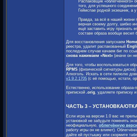
Распаковщик «облегчённого» о
того, для успешного соединени
Геймспае родной экзешник, а у
Правда, за всё в нашей жизни 
верная своему долгу, шибко и
ещё заставить игру признать е
составе образа вообще весил б
Для восстановления запускаем
Homew
реестра, удалит распакованный
Engli
последнем случае качаем биг по ссы
снова нажимаем «Next»
(иначе он не
Для того, чтобы воспользоваться о
RPMS
(физической сигнатуры диска)
Алкоголь. Искать в сети пилюлю дов
v1.9.2.1705
(с её помощью, кстати, ор
Естественно, использование образа-
припиской
.orig
, удаляете приписку и
ЧАСТЬ 3 – УСТАНОВКА/ОТК
Если игра на версии 1.0 вас не прел
установкой не забудьте поменять экз
неофициальную,
облегчённую верси
работу игры он не влияет). Облегчён
дайте ей пустышку или скормите табл