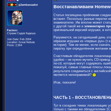
p2ambassador
Восстанавливаем Homewo
Статья посвящена проблемам соедине
встанет. Поскольку разные пиратки н
знаменателю. Им вполне может стать
с другой такой же и
элементарно пр
оригинальной версией игрушки, в кот
Faction:
Стражи Садов Кадеша
Разумеется, на сегодняшний день эт
Join Date: Feb 2004
образом игрушки из «первых рук» (т.
Location: Great Nebula
истории). Тем не менее, если скачат
Posts: 2,564
пиратку при определённом желании м
Счастливым обладателям локализации
удобно – не нужно мучить CD-привод 
no-cd, которые могут содержать ошиб
пожалуй, самые главные плюсы локал
результате соединиться с английской
является непоправимой?
Итак, поехали!
ЧАСТЬ 1 – ВОССТАНОВЛЕН
Тут в соседних темах локализацию у
только с такими же обладателями 1С-