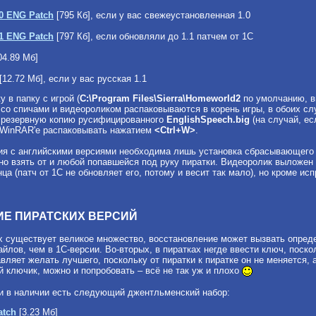
.0 ENG Patch
[795 Кб], если у вас свежеустановленная 1.0
.1 ENG Patch
[797 Кб], если обновляли до 1.1 патчем от 1С
04.89 Мб]
[12.72 Мб], если у вас русская 1.1
 в папку с игрой (
C:\Program Files\Sierra\Homeworld2
по умолчанию, в
со спичами и видеороликом распаковываются в корень игры, в обоих слу
 резервную копию русифицированного
EnglishSpeech.big
(на случай, ес
в WinRAR'e распаковывать нажатием
<Ctrl+W>
.
ия с английскими версиями необходима лишь установка сбрасывающего п
жно взять от и любой попавшейся под руку пиратки. Видеоролик выложен
а (патч от 1С не обновляет его, потому и весит так мало), но кроме ис
ИЕ ПИРАТСКИХ ВЕРСИЙ
х существует великое множество, восстановление может вызвать опреде
йлов, чем в 1С-версии. Во-вторых, в пиратках негде ввести ключ, поск
вляет желать лучшего, поскольку от пиратки к пиратке он не меняется, 
 ключик, можно и попробовать – всё не так уж и плохо
и в наличии есть следующий джентльменский набор:
atch
[3.23 Мб]