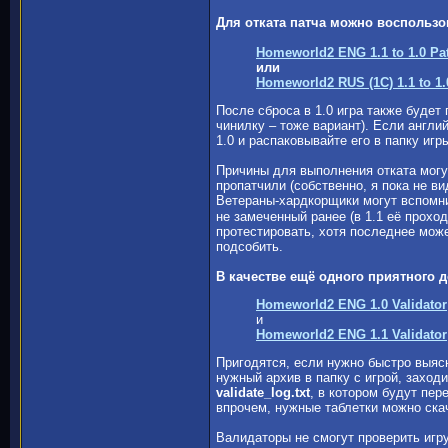
Для отката патча можно воспольз
Homeworld2 ENG 1.1 to 1.0 Pa
или
Homeworld2 RUS (1C) 1.1 to 1.
После сброса в 1.0 игра также будет
чинилку – тоже вариант). Если англи
1.0 и распаковывайте его в папку игр
Причины для выполнения отката могут
пропатчили (собственно, я пока не ви
Ветераны-хардкорщики могут вспомни
не замеченный ранее (в 1.1 её прохо
протестировать, хотя последнее може
подсобить.
В качестве ещё одного приятного 
Homeworld2 ENG 1.0 Validator
и
Homeworld2 ENG 1.1 Validator
Пригодятся, если нужно быстро выясн
нужный архив в папку с игрой, захо
validate_log.txt
, в котором будут пе
впрочем, нужные таблетки можно ска
Валидаторы не смогут проверить игру