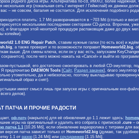
браза родного диска игры. Альтернатива no-cd, ИМХО, более надёжная, 
я нескольких игр (локальная сеть / интернет / Геймспай) их движки дол
 вас – не совсем, баталия не состоится. Для исключения подобного рода 
приходится платить: 1.7 Мб разворачиваются в ~703 Мб (столько и весит
нтересуется несколькими последними секторами CD-диска. Впрочем, уже 
го), и благодаря этой нехитрой процедуре распаковщик даже до двух мега
ы копейки).
orld2 1.0 ENG Repair Patch
, ставим нужные галки (то есть все) и ждё
sh.big
, а также проверит и по возможности поправит
Homeworld2.big
, 
лкам выше. Для смены ключа, если он у вас есть, запускаем KeyChanger
 сохранится), после чего можно нажать на «Cancel» и выйти из программ
бразом-пустышкой, его достаточно смонтировать в любой CD-эмулятор,
. Я предпочитаю
DAEMON Tools
[
Сайт
,
Раздел закачек
], благо эмулятор
ольно утомительно, да и небезопасно, поэтому выкладываю проверенную
игинальный образ и снят).
пустышки имеет смысл лишь при запуске игры с оригинальным exe-файл
 всего делов).
АТ ПАТЧА И ПРОЧИЕ РАДОСТИ
ьщает,
оф.патч
(накрылся) для её обновления до 1.1 лежит здесь:
homewo
ешник игры на оригинальный и удалить его собрата с припиской
.cure
– о
ю патча 1.1
[10.26 Мб], если обновление видеоролика с титрами для ва
ная версия патча зависит только от
Homeworld2.big
(думаю, так удобне
етку 1.1 от
разор
[1.24 Мб] или
соулдринкер
[1.15 Мб].