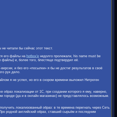
 не читали бы сейчас этот текст.
отя его файлы на
hotbox'e
недолго пролежали, his name must be
 файлы) и, более того, блестяще подтвердил её.
версии, и без его «посылки» я бы не достиг результатов в своё
его рук дело.
йлом я не успел, но его в скором времени выложил Нитроген
кже образ локализации от 1С, при создании которого я ему, наверно,
ом городе (да и в онлайн магазинах) не представлялось возможным.
получить локализованный образ: в те времена перегнать через Сеть
 Про родной английский образ, ставший сырьём и последним