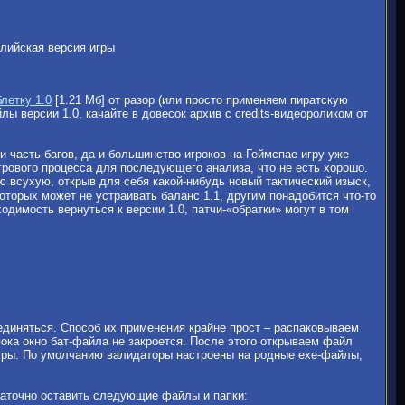
глийская версия игры
блетку 1.0
[1.21 Мб] от разор (или просто применяем пиратскую
ы версии 1.0, качайте в довесок архив с credits-видеороликом от
 часть багов, да и большинство игроков на Геймспае игру уже
ь игрового процесса для последующего анализа, что не есть хорошо.
 всухую, открыв для себя какой-нибудь новый тактический изыск,
оторых может не устраивать баланс 1.1, другим понадобится что-то
одимость вернуться к версии 1.0, патчи-«обратки» могут в том
оединяться. Способ их применения крайне прост – распаковываем
ока окно бат-файла не закроется. После этого открываем файл
гры. По умолчанию валидаторы настроены на родные exe-файлы,
аточно оставить следующие файлы и папки: