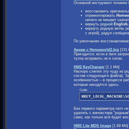
Основной инструмент починки 
восстановить оригинальн
отремонтировать
Homewo
ничего не мешает скачат
вернуть родной
English.
вернуть родную ветвь р
с игрой), радуя сообще
По умолчанию восстанавливае
Архив с Homeworld2.big
[131.
Пригодится, если в биге затро
тулза исправить не в силах.
HW2 KeyChanger
[1.1 Мб]
Наскоро слепил эту чуду из ро
состав следующего файла). З
особенностью – в процессе ра
которые находятся здесь:
Code:
HKEY_LOCAL_MACHINE\S
Без первого параметра патч не
удалить с винчестера "родным"
само, как только всё будет во
HW2 Lite MDS Image
[1.69 Мб]