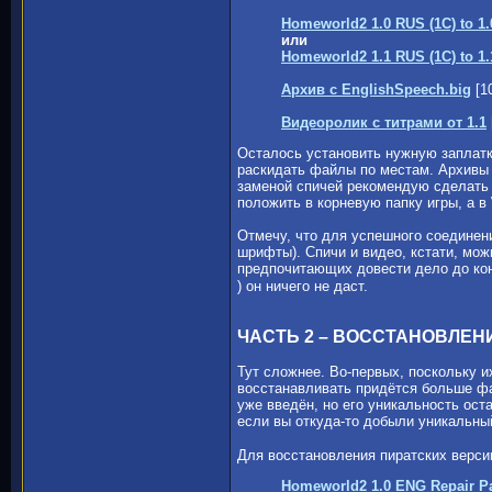
Homeworld2 1.0 RUS (1C) to 1
или
Homeworld2 1.1 RUS (1C) to 1
Архив с EnglishSpeech.big
[1
Видеоролик с титрами от 1.1
Осталось установить нужную заплатку
раскидать файлы по местам. Архивы 
заменой спичей рекомендую сделать
положить в корневую папку игры, а 
Отмечу, что для успешного соединен
шрифты). Спичи и видео, кстати, мо
предпочитающих довести дело до конц
) он ничего не даст.
ЧАСТЬ 2 – ВОССТАНОВЛЕН
Тут сложнее. Во-первых, поскольку и
восстанавливать придётся больше фа
уже введён, но его уникальность оста
если вы откуда-то добыли уникальный
Для восстановления пиратских верси
Homeworld2 1.0 ENG Repair P