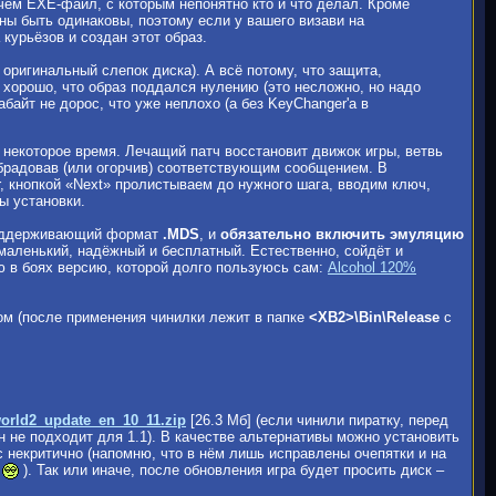
чем EXE-файл, с которым непонятно кто и что делал. Кроме
жны быть одинаковы, поэтому если у вашего визави на
курьёзов и создан этот образ.
 оригинальный слепок диска). А всё потому, что защита,
хорошо, что образ поддался нулению (это несложно, но надо
байт не дорос, что уже неплохо (а без KeyChanger'a в
м некоторое время. Лечащий патч восстановит движок игры, ветвь
обрадовав (или огорчив) соответствующим сообщением. В
, кнопкой «Next» пролистываем до нужного шага, вводим ключ,
ы установки.
 поддерживающий формат
.MDS
, и
обязательно включить эмуляцию
 маленький, надёжный и бесплатный. Естественно, сойдёт и
 в боях версию, которой долго пользуюсь сам:
Alcohol 120%
ом (после применения чинилки лежит в папке
<ХВ2>\Bin\Release
с
rld2_update_en_10_11.zip
[26.3 Мб] (если чинили пиратку, перед
н не подходит для 1.1). В качестве альтернативы можно установить
с некритично (напомню, что в нём лишь исправлены очепятки и на
е
). Так или иначе, после обновления игра будет просить диск –