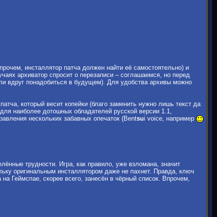
прочем, инсталлятор патча должен найти её самостоятельно) и
чаях архиватор спросит о перезаписи – соглашаемся, но перед
ли вдруг понадобиться в будущем). Для удобства архивы можно
атча, который весит копейки (благо заменить нужно лишь текст да
 для наиболее дотошных обладателей русской версии 1.1,
правления нескольких забавных опечаток (Bent
su
i voice, например
лённые трудности. Игра, как правило, уже взломана, значит
ольку оригинальным инсталлятором даже не пахнет. Правда, ключ
а на Геймспае, скорее всего, занесён в чёрный список. Впрочем,