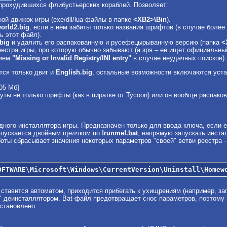
прохудившихся флибустьерских кораблей. Позволяет:
ой движок игры (exe/dll/lua-файлы в папке
<ХВ2>\Bin
).
rld2.big
, если в нём забиты только названия шрифтов (в случае бол
ь этот файл).
big
и удалить его распакованную и русефецырыванную версию (папка
<
еестра игры, про которую обычно забывают (а зря – её ищет официальн
нием
"Missing or Invalid Registry/INI entry"
в случае неудачных поисков).
тся только двиг и
English.big
, остальные возможности включаются устан
05 Мб]
нуты не только шрифты (как в пиратке от Tycoon) или он вообще распако
дного инсталлятора игры. Предназначен только для ввода ключа, если ег
апускается двойным щелчком по
!runme!.bat
, напрямую запускать инстал
боты сбрасывает значения некоторых параметров "своей" ветви реестра 
OFTWARE\Microsoft\Windows\CurrentVersion\Uninstall\Homew
 ставится автоматом, приходится прибегать к ухищрениям (например, запу
 деинсталлятором. Bat-файл предотвращает снос параметров, поэтому н
сстановлено.