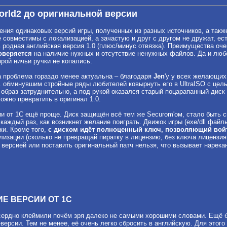
rld2 до оригинальной версии
ния одинаковых версий игры, полученных из разных источников, а также
е совместимы с локализацией, а зачастую и друг с другом не дружат, е
 родная английская версия 1.0 (плюс/минус отвязка). Преимущества оч
оверяется
на наличие нужных и отсутствие ненужных файлов. Да и люб
орой ничьи ручки не копались.
а проблема гораздо менее актуальна – благодаря
Jen
'y у всех желающих
е. обминувшим стройные ряды любителей ковырнуть его в UltraISO с цел
ь образ затруднительно, а под рукой оказался старый поцарапанный ди
ожно превратить в оригинал 1.0.
 от 1С ещё проще. Диск защищён всё тем же Securom'ом, стало быть с
каждый раз, как возникнет желание поиграть. Движок игры (exe/dll файл
ки. Кроме того,
с диском идёт полноценный ключ, позволяющий вой
изации (сколько не превращай пиратку в лицензию, без ключа лицензия
 версией или поставить оригинальный патч нельзя, что вызывает нарекан
ИЕ ВЕРСИИ ОТ 1С
сердно клеймили почём зря далеко не самыми хорошими словами. Ещё бы
версии. Тем не менее, её очень легко сбросить в английскую. Для этого