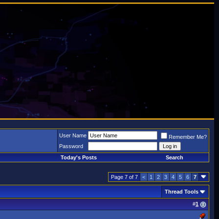
User Name
Remember Me?
Password
Today's Posts
Search
Page 7 of 7
<
1
2
3
4
5
6
7
Thread Tools
#
1