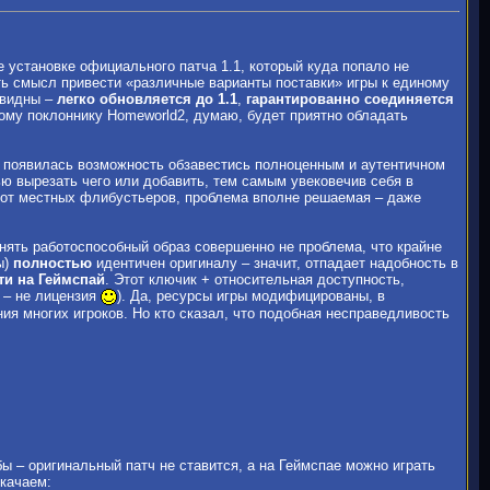
 установке официального патча 1.1, который куда попало не
сть смысл привести «различные варианты поставки» игры к единому
евидны –
легко обновляется до 1.1
,
гарантированно соединяется
ому поклоннику Homeworld2, думаю, будет приятно обладать
 появилась возможность обзавестись полноценным и аутентичном
ью вырезать чего или добавить, тем самым увековечив себя в
ск от местных флибустьеров, проблема вполне решаемая – даже
нять работоспособный образ совершенно не проблема, что крайне
ы)
полностью
идентичен оригиналу – значит, отпадает надобность в
ти на Геймспай
. Этот ключик + относительная доступность,
 – не лицензия
). Да, ресурсы игры модифицированы, в
ия многих игроков. Но кто сказал, что подобная несправедливость
 – оригинальный патч не ставится, а на Геймспае можно играть
 качаем: