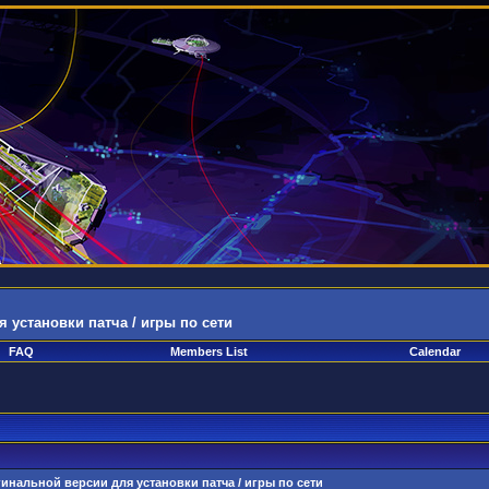
установки патча / игры по сети
FAQ
Members List
Calendar
нальной версии для установки патча / игры по сети