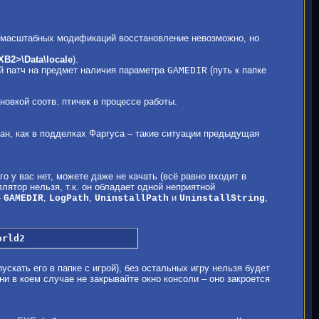
ее масштабных модификаций восстановление невозможно, но
ХВ2>\Data\locale
).
ый патч на предмет наличия параметра
(путь к папке
GAMEDIR
овкой соотв. птичек в процессе работы.
ван, как в подделках Фаргуса – такие ситуации предыдущая
о у вас нет, можете даже не качать (всё равно входит в
лятор нельзя, т.к. он обладает одной неприятной
–
,
,
и
,
GAMEDIR
LogPath
UninstallPath
UninstallString
orld2
скать его в папке с игрой), без остальных игру нельзя будет
и в коем случае не закрывайте окно консоли – оно закроется