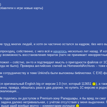
)
обавляли к игре новые карты)
е труд многих людей, и хотя он частично остался за кадром, без него вы
опроходец, собственно, с него всё и
началось
несколько лет назад. И х
у возможность восстановления пираток (патч не принимает некорректные
иложил – собстно, он-то и подтвердил мысль о пригодности файлов от 1С-
гда не было). Проверка английских спичей на HomeworldArchives – тоже 
им сотрудничеству в теме Unkind'a были выложены библиотеки. С EXE-фа
ия.
я оригинальный English.big от версии 1.0 (тот, который 113651
), а та
чка, правда, обошлась раза в два дороже, но купить 1С-версию в родн
кализация...
е поделись он доступом в Premium-зону Рапидшары, я бы вряд ли смог 
 задача далеко нетривиальная, с учётом отсутствия у меня выделенки.
х выше идей вообще молчу – комментарии излишни