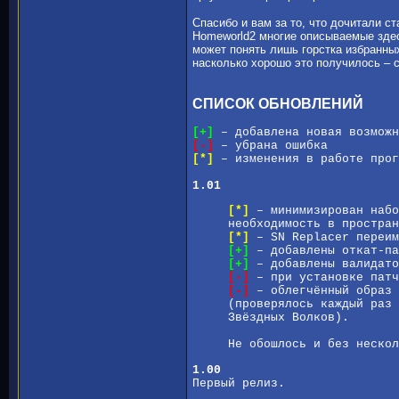
Спасибо и вам за то, что дочитали с
Homeworld2 многие описываемые здес
может понять лишь горстка избранных
насколько хорошо это получилось – с
СПИСОК ОБНОВЛЕНИЙ
[+]
– добавлена новая возможн
[-]
– убрана ошибка
[*]
– изменения в работе прог
1.01
[*]
– минимизирован набо
необходимость в простран
[*]
– SN Replacer переим
[+]
– добавлены откат-па
[+]
– добавлены валидато
[-]
– при установке патч
[-]
– облегчённый образ 
(проверялось каждый раз 
Звёздных Волков).
Не обошлось и без неско
1.00
Первый релиз.