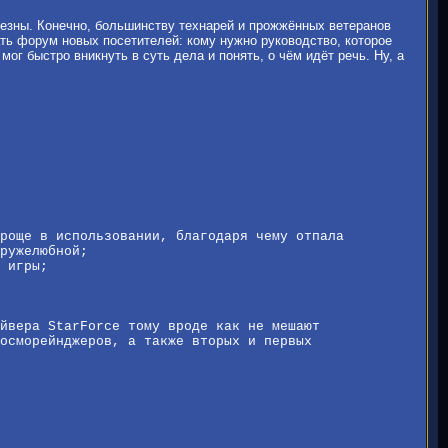
олезны. Конечно, большинству технарей и прожжённых ветеранов
ть форум новых посетителей: кому нужно руководство, которое
г быстро вникнуть в суть дела и понять, о чём идёт речь. Ну, а
роще в использовании, благодаря чему отпала
ружелюбной;
 игры;
йвера StarForce тому вроде как не мешают
осморейнджеров, а также вторых и первых