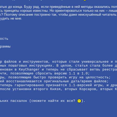
татью до конца. Буду рад, если приведённые в ней методы оказались п
ь принципы хорошо известны. Но ориентироваться только на них – лиша
? Поэтому описание построено так, чтобы даже неискушённый читатель мо
удить не мне.
ость
раммы
р файлов и инструментов, которые стали универсальнее и п
ных пошаговых инструкциях. В целом, статья стала более д
енован в KeyChanger и теперь не сбрасывает ветвь реестра
чти, позволяющие сбросить версию 1.1 в 1.0;
ры, позволяющие быстро проверить игру на целостность;
ей восстанавливаются оригинальные дата/время файлов;
теперь гарантированно признаётся 1.1-версией игры, и дра
после установки второго Князя, вторых Корсаров, вторых К
льких пасхалок (сможете найти их все?
).