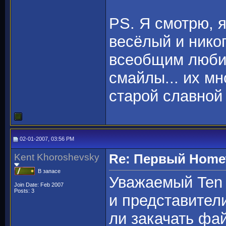
PS. Я смотрю, я
весёлый и нико
всеобщим люби
смайлы... их м
старой славной 
02-01-2007, 03:56 PM
Kent Khoroshevsky
Re: Первый Homewo
В запасе
Уважаемый Ten 
Join Date: Feb 2007
Posts: 3
и представители
ли закачать фа