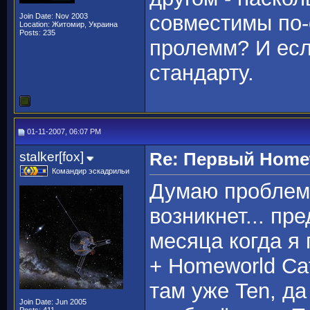
совместимы по-
Join Date: Nov 2003
Location: Житомир, Украина
Posts: 235
пролемм? И есл
стандарту.
01-11-2007, 06:07 PM
stalker[fox]
Re: Первый Homewo
Командир эскадрильи
Думаю проблем 
возникнет... пр
месяца когда я
+ Homeworld Cat
там уже Ten, да
Join Date: Jun 2005