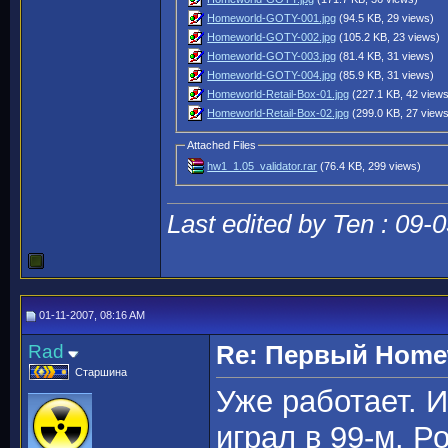
Homeworld-GOTY-001.jpg
(94.5 KB, 29 views)
Homeworld-GOTY-002.jpg
(105.2 KB, 23 views)
Homeworld-GOTY-003.jpg
(81.4 KB, 31 views)
Homeworld-GOTY-004.jpg
(85.9 KB, 31 views)
Homeworld-Retail-Box-01.jpg
(227.1 KB, 42 view
Homeworld-Retail-Box-02.jpg
(299.0 KB, 27 view
Attached Files
hw1_1.05_validator.rar
(76.4 KB, 299 views)
Last edited by Ten : 09-
01-11-2007, 08:16 AM
Rad
Re: Первый Homewo
Старшина
Уже работает. 
играл в 99-м. Р