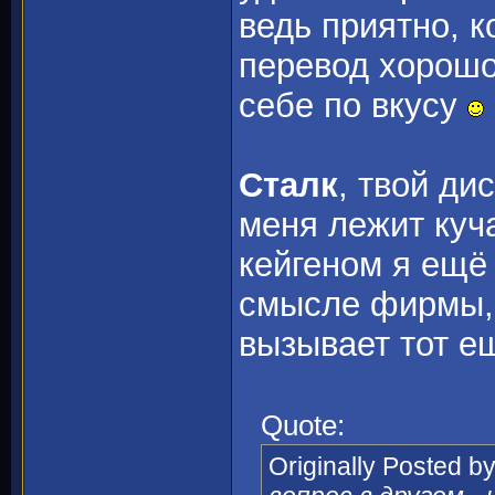
ведь приятно, к
перевод хорошо
себе по вкусу
Сталк
, твой ди
меня лежит куча
кейгеном я ещё 
смысле фирмы, 
вызывает тот е
Quote:
Originally Posted b