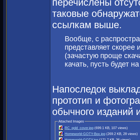
перечислены отсут
таковые обнаружат
ссылкам выше.
Вообще, с распростр
представляет скорее 
(зачастую проще скача
качать, пусть будет 
Напоследок выклад
прототип и фотогр
обычного изданий 
Attached Images
RC_gold_cover.jpg
(699.1 KB, 107 views)
Homeworld-GOTY-Box.jpg
(269.2 KB, 28 views)
Homeworld-GOTY.jpg
(171.7 KB, 36 views)