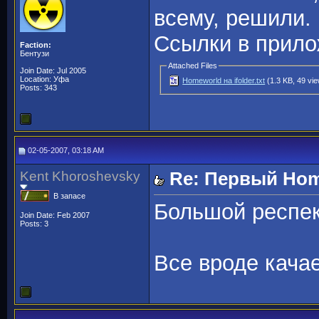
всему, решили.
Ссылки в прило
Faction:
Бентузи
Attached Files
Join Date: Jul 2005
Location: Уфа
Homeworld на ifolder.txt
(1.3 KB, 49 vi
Posts: 343
02-05-2007, 03:18 AM
Kent Khoroshevsky
Re: Первый Home
В запасе
Большой респек
Join Date: Feb 2007
Posts: 3
Все вроде кача