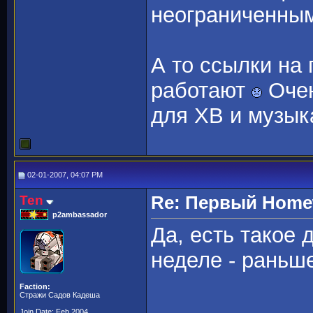
неограниченны
А то ссылки на
работают
Очен
для ХВ и музык
02-01-2007, 04:07 PM
Ten
Re: Первый Homewo
p2ambassador
Да, есть такое
неделе - раньше
Faction:
Стражи Садов Кадеша
Join Date: Feb 2004