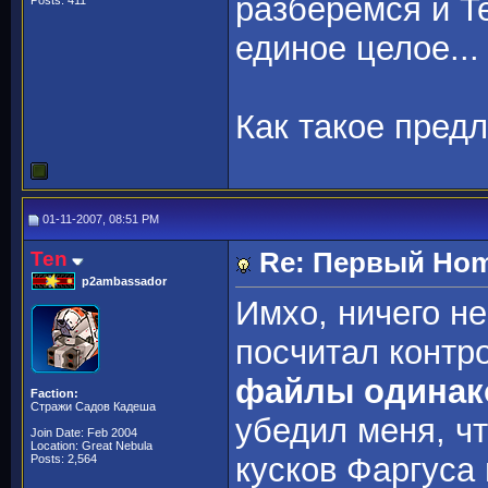
разберёмся и Te
Posts: 411
единое целое...
Как такое пред
01-11-2007, 08:51 PM
Ten
Re: Первый Home
p2ambassador
Имхо, ничего н
посчитал контр
файлы одинако
Faction:
Стражи Садов Кадеша
убедил меня, ч
Join Date: Feb 2004
Location: Great Nebula
кусков Фаргуса
Posts: 2,564