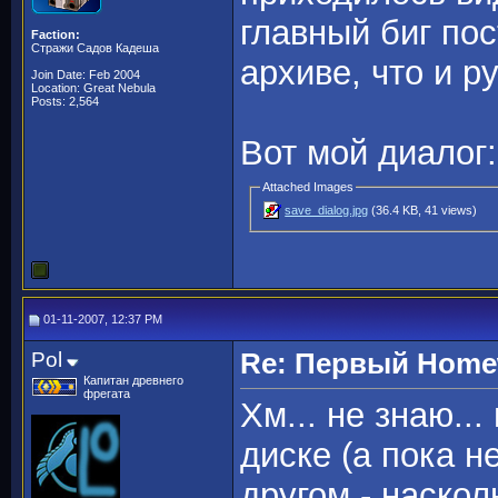
главный биг по
Faction:
Стражи Садов Кадеша
архиве, что и р
Join Date: Feb 2004
Location: Great Nebula
Posts: 2,564
Вот мой диалог:
Attached Images
save_dialog.jpg
(36.4 KB, 41 views)
01-11-2007, 12:37 PM
Pol
Re: Первый Homewo
Капитан древнего
фрегата
Хм... не знаю..
диске (а пока н
другом - наско