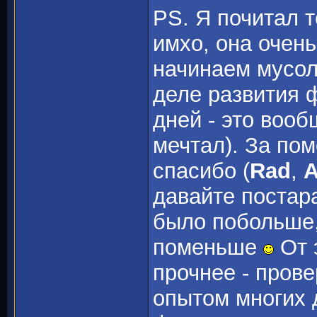
PS. Я почитал те
имхо, она очень
начинаем мусоли
деле развития ф
дней - это вооб
мечтал). За пом
спасибо (
Rad
,
A
давайте постар
было побольше,
поменьше
От 
прочнее - прове
опытом многих 