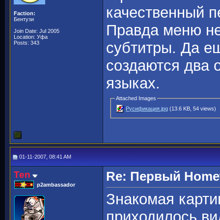
качественный п
Faction:
Бентузи
Правда меню не
Join Date: Jul 2005
Location: Уфа
субтитры. Да е
Posts: 343
создаются два 
языках.
Attached Images
Русификация.jpg
(13.6 KB, 54 views)
01-11-2007, 08:41 AM
Ten
Re: Первый Homewo
p2ambassador
Знакомая карти
приходилось ви