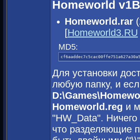
Homeworld v1B
Homeworld.rar
(
[
Homeworld3.RU
MD5:
cf6aaddec7c5cac00ffe751a627a30a
Для установки дост
любую папку, и есл
D:\Games\Homewo
Homeworld.reg
и м
"HW_Data". Ничего 
что разделяющие па