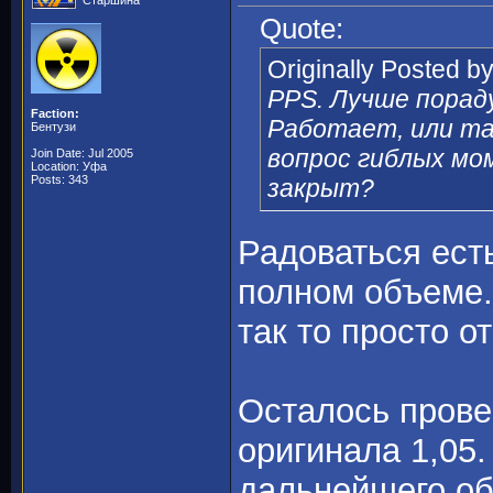
Старшина
Quote:
Originally Posted b
PPS. Лучше порад
Faction:
Работает, или т
Бентузи
вопрос гиблых мо
Join Date: Jul 2005
Location: Уфа
Posts: 343
закрыт?
Радоваться есть
полном объеме.
так то просто о
Осталось прове
оригинала 1,05.
дальнейшего об