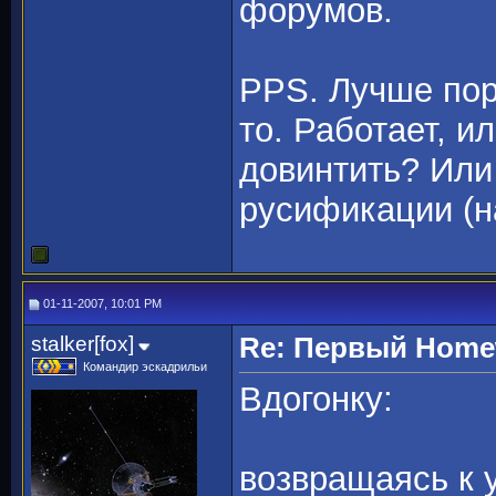
форумов.
PPS. Лучше пор
то. Работает, и
довинтить? Или
русификации (н
01-11-2007, 10:01 PM
stalker[fox]
Re: Первый Homewo
Командир эскадрильи
Вдогонку:
возвращаясь к у