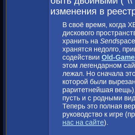
быть двойными ("\\
изменения в реест
В своё время, когда 
дискового пространст
хранить на
Send
space
хранятся недолго, пр
содействии
Old-Game
этом легендарном сай
лежал. Но сначала это
которой были вырезан
раритетнейшая вещь),
пусть и с родными ви
Теперь это полная вер
руководство к игре (п
нас на сайте
).