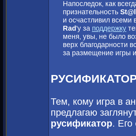
Напоследок, как всег
признательность
St@l
и осчастливил всеми 
Rad
'y за
поддержку
те
меня, увы, не было во
верх благодарности в
за размещение игры 
РУСИФИКАТО
Тем, кому игра в а
предлагаю загляну
русификатор
. Его