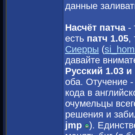
данные заливать
Насчёт патча
- 
есть
патч 1.05
,
Сиерры
(
si_hom
давайте внимат
Русский 1.03 и
оба. Отучение -
кода в английск
очумельцы всег
решения и заб
jmp
). Единств