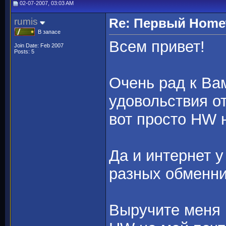
02-07-2007, 03:03 AM
rumis
Re: Первый Homewo
В запасе
Всем привет!
Join Date: Feb 2007
Posts: 5
Очень рад к Ва
удовольствия от
вот просто HW н
Да и интернет у
разных обменник
Выручите меня п