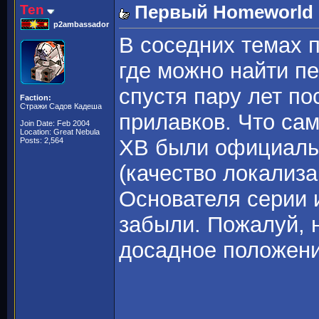
Ten
Первый Homeworld -
p2ambassador
В соседних темах 
где можно найти 
спустя пару лет по
Faction:
Стражи Садов Кадеша
прилавков. Что сам
Join Date: Feb 2004
Location: Great Nebula
ХВ были официаль
Posts: 2,564
(качество локализа
Основателя серии 
забыли. Пожалуй, 
досадное положен