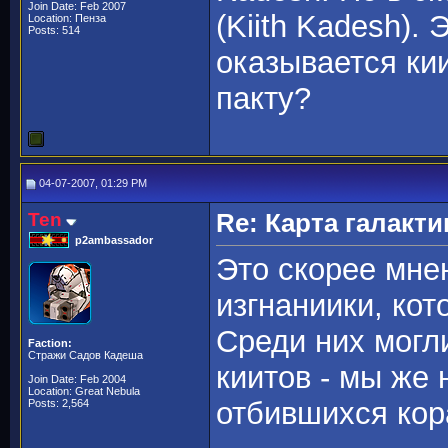
Join Date: Feb 2007
(Kiith Kadesh).
Location: Пенза
Posts: 514
оказывается ки
пакту?
04-07-2007, 01:29 PM
Ten
Re: Карта галакти
p2ambassador
Это скорее мнен
изгнаниики, кот
Среди них могл
Faction:
Стражи Садов Кадеша
киитов - мы же 
Join Date: Feb 2004
Location: Great Nebula
отбившихся кор
Posts: 2,564