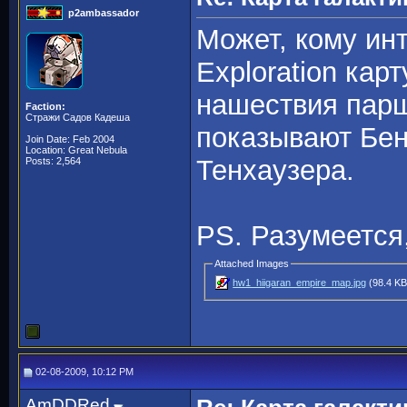
p2ambassador
Может, кому инт
Exploration кар
нашествия парш
Faction:
Стражи Садов Кадеша
показывают Бен
Join Date: Feb 2004
Location: Great Nebula
Тенхаузера.
Posts: 2,564
PS. Разумеется
Attached Images
hw1_hiigaran_empire_map.jpg
(98.4 KB
02-08-2009, 10:12 PM
AmDDRed