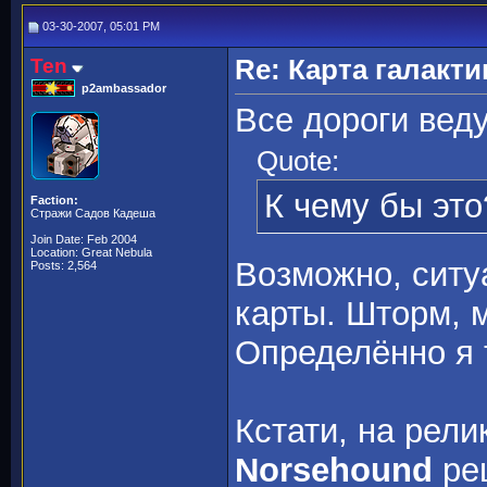
03-30-2007, 05:01 PM
Ten
Re: Карта галакти
p2ambassador
Все дороги вед
Quote:
К чему бы это
Faction:
Стражи Садов Кадеша
Join Date: Feb 2004
Location: Great Nebula
Возможно, ситу
Posts: 2,564
карты. Шторм, 
Определённо я 
Кстати, на рел
Norsehound
реш