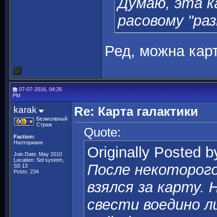
Думаю, эта 
расовому "раз
Ред, можна ка
07-07-2016, 04:26
PM
karak
Re: Карта галактики
Безмолвный
Страж
Quote:
Faction:
Налториане
Originally Posted 
Join Date: May 2010
Location: Sol system,
После некоторог
SS 13
Posts: 234
взялся за карту.
свести воедино л