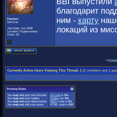
BBI выпустили
благодарит под
ним -
карту
наше
Faction:
Бентузи
локаций из мис
Join Date: Jun 2008
Location: Подмосковье
Posts: 82
«
Previo
Currently Active Users Viewing This Thread: 1
(0 members and 1 gue
Posting Rules
You
may not
post new threads
vB code
is
On
You
may not
post replies
Smilies
are
On
You
may not
post attachments
[IMG]
code is
On
You
may not
edit your posts
HTML code is
Off