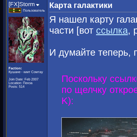
[FX]Storm
Карта галактики
Пользователь
Я нашел карту гала
части [вот
ссылка
, 
И думайте теперь, 
Faction:
Кушане - киит Сомтау
Поскольку ссылки
Join Date: Feb 2007
Location: Пенза
по щелчку откро
Posts: 514
K):