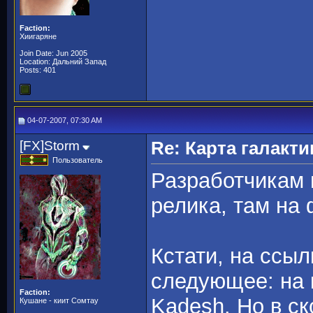
Faction:
Хиигаряне
Join Date: Jun 2005
Location: Дальний Запад
Posts: 401
04-07-2007, 07:30 AM
[FX]Storm
Re: Карта галакти
Пользователь
Разработчикам 
релика, там на 
Кстати, на ссыл
следующее: на к
Faction:
Kadesh. Но в с
Кушане - киит Сомтау