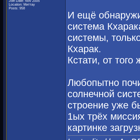
Join Date: Nov 2005
Location: Миттау
Posts: 958
И ещё обнаруж
система Кхарак
системы, только
Кхарак.
Кстати, от того
Любопытно почи
солнечной сист
строение уже б
1ых трёх мисси
картинке загруз