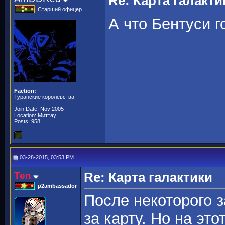
Re: Карта галакти
Старший офицер
А что Бентуси 
Faction:
Туранские королевства
Join Date: Nov 2005
Location: Миттау
Posts: 958
03-28-2015, 03:53 PM
Ten
Re: Карта галактики
p2ambassador
После некоторого 
за карту. Но на эт