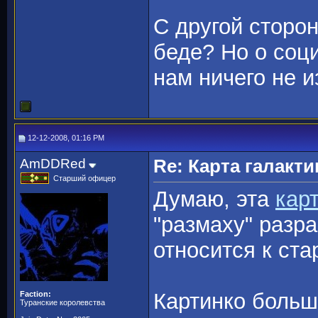
С другой сторон
беде? Но о соц
нам ничего не и
12-12-2008, 01:16 PM
AmDDRed
Re: Карта галакти
Старший офицер
Думаю, эта
кар
"размаху" разра
относится к ст
Картинко боль
Faction:
Туранские королевства