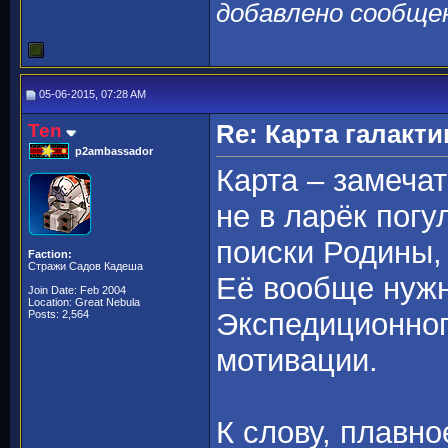
добавлено сообще
05-06-2015, 07:28 AM
Ten
Re: Карта галакти
p2ambassador
Карта – замеча
не в ларёк погу
поиски Родины,
Faction:
Стражи Садов Кадеша
Её вообще нужн
Join Date: Feb 2004
Location: Great Nebula
Экспедиционног
Posts: 2,564
мотивации.
К слову, плавн