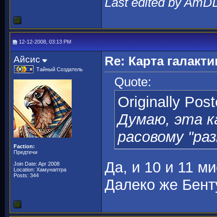
Last edited by AmD
12-12-2008, 03:13 PM
Айсис
Re: Карта галакти
Тайный Создатель
Quote:
Originally Pos
Думаю, эта 
расовому "раз
Faction:
Предтечи
Да, и 10 и 11 м
Join Date: Apr 2008
Location: Хамунаптра
Posts: 344
Далеко же Бент