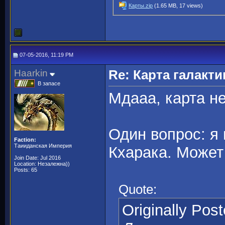
Карты.zip
(1.65 MB, 17 views)
07-05-2016, 11:19 PM
Haarkin
Re: Карта галакти
В запасе
Мдааа, карта н
Один вопрос: я 
Faction:
Таииданская Империя
Кхарака. Может
Join Date: Jul 2016
Location: Незалежна))
Posts: 65
Quote:
Originally Pos