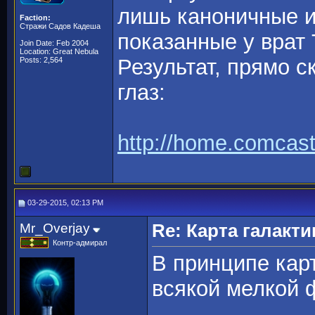
лишь каноничные из
Faction:
Стражи Садов Кадеша
показанные у врат
Join Date: Feb 2004
Location: Great Nebula
Результат, прямо с
Posts: 2,564
глаз:
http://home.comcas
03-29-2015, 02:13 PM
Mr_Overjay
Re: Карта галакти
Контр-адмирал
В принципе кар
всякой мелкой ф