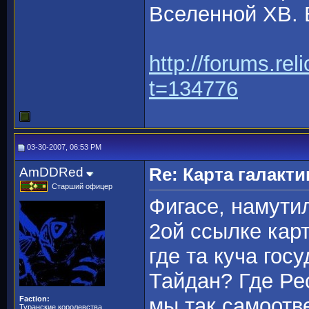
Вселенной ХВ. 
http://forums.r
t=134776
03-30-2007, 06:53 PM
AmDDRed
Re: Карта галакти
Старший офицер
Фигасе, намутил
2ой ссылке ка
где та куча гос
Тайдан? Где Ре
мы так самоотв
Faction:
Туранские королевства