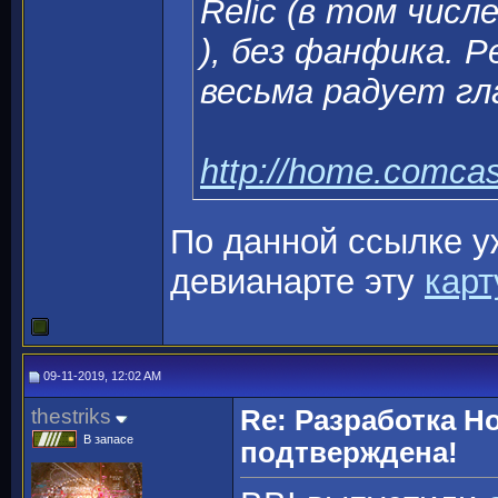
Relic (в том числ
), без фанфика. 
весьма радует гл
http://home.comca
По данной ссылке уж
девианарте эту
карт
09-11-2019, 12:02 AM
thestriks
Re: Разработка H
В запасе
подтверждена!