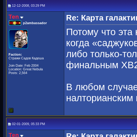
12-12-2008, 03:29 PM
Ten
Re: Карта галакти
p2ambassador
Потому что эта 
когда «саджуко
либо только-то
Faction:
Стражи Садов Кадеша
финальным ХВ2 
Join Date: Feb 2004
Location: Great Nebula
Posts: 2,564
В любом случае
налторианским
02-01-2009, 05:33 PM
Ten
Re: Карта галакти