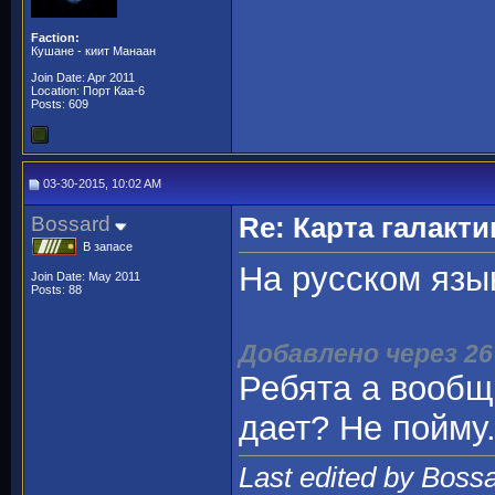
Faction:
Кушане - киит Манаан
Join Date: Apr 2011
Location: Порт Каа-6
Posts: 609
03-30-2015, 10:02 AM
Bossard
Re: Карта галакти
В запасе
На русском язык
Join Date: May 2011
Posts: 88
Добавлено через 2
Ребята а вообщ
дает? Не пойму..
Last edited by Boss