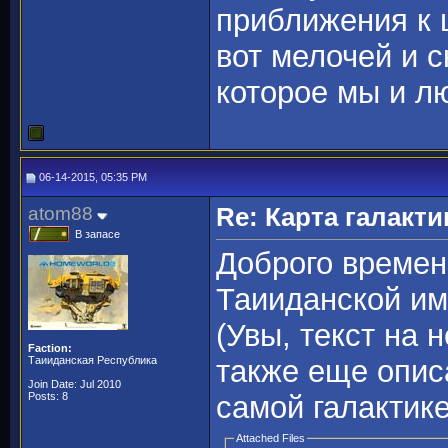
приближения к ц
вот мелочей и с
которое мы и 
06-14-2015, 05:35 PM
atom88
Re: Карта галакти
В запасе
Доброго времени
Таииданской им
(Увы, текст на 
Faction:
Таииданская Республика
также еще опис
Join Date: Jul 2010
Posts: 8
самой галактике
Attached Files