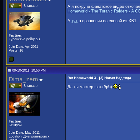
В запасе
А я покруче фанатское видео откопал
Homeworld - The Turanic Raiders - A C
А
тут
в сравнении со сценой из ХВ1.
Faction:
Туранские рейдеры
Join Date: Apr 2011
Posts: 16
09-10-2011, 10:50 PM
Dima_zern
Re: Homeworld 3 - [3] Новая Надежда
В запасе
Да ты мастер-шахтёр!))
Faction:
Бентузи
Join Date: May 2011
Location: Днепропетровск