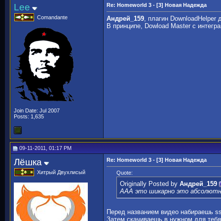
Lee
Re: Homeworld 3 - [3] Новая Надежда
Comandante
Андрей_159
, плагин DownloadHelper 
В принципе, Dowload Master с интегр
Join Date: Jul 2007
Posts: 1,635
09-11-2011, 01:17 PM
Лёшка
Re: Homeworld 3 - [3] Новая Надежда
Хитрый Двухлисый
Quote:
Originally Posted by
Андрей_159
ААА это шикарно это абсолютн
Перед названием видео набираешь s
Затем скачиваешь в нужном для тебя