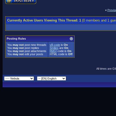
«
Previo
Currently Active Users Viewing This Thread: 1
(0 members and 1 gue
Posting Rules
You
may not
post new threads
vB code
is
On
You
may not
post replies
Smilies
are
On
You
may not
post attachments
[IMG]
code is
On
You
may not
edit your posts
HTML code is
Off
All times are G