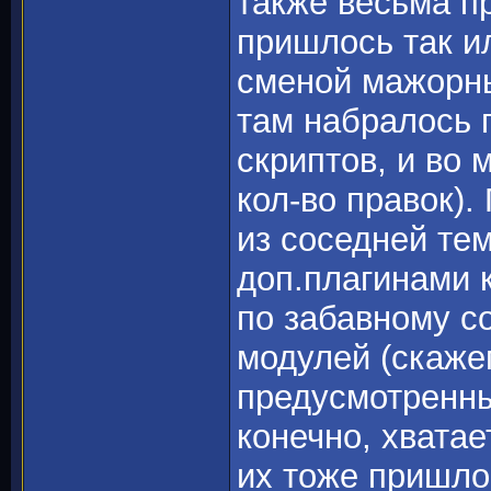
также весьма п
пришлось так ил
сменой мажорны
там набралось 
скриптов, и во 
кол-во правок).
из соседней те
доп.плагинами к
по забавному с
модулей (скажем
предусмотренны
конечно, хватае
их тоже пришло