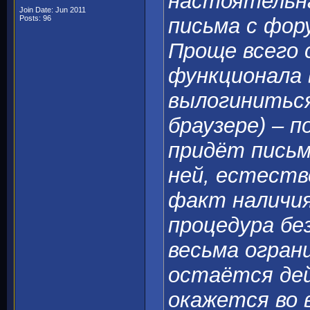
настоятельна
Join Date: Jun 2011
Posts: 96
письма с фор
Проще всего 
функционала 
вылогиниться
браузере) – п
придёт письм
ней, естеств
факт наличия
процедура бе
весьма огран
остаётся де
окажется во 