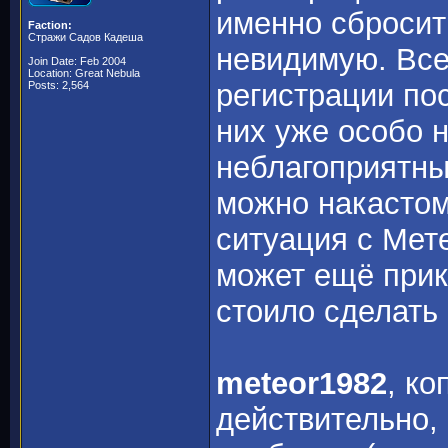
именно сбросить
Faction:
Стражи Садов Кадеша
невидимую. Все
Join Date: Feb 2004
Location: Great Nebula
регистрации по
Posts: 2,564
них уже особо н
неблагоприятны
можно накастом
ситуация с Мете
может ещё прик
стоило сделать
meteor1982
, ко
действительно, 