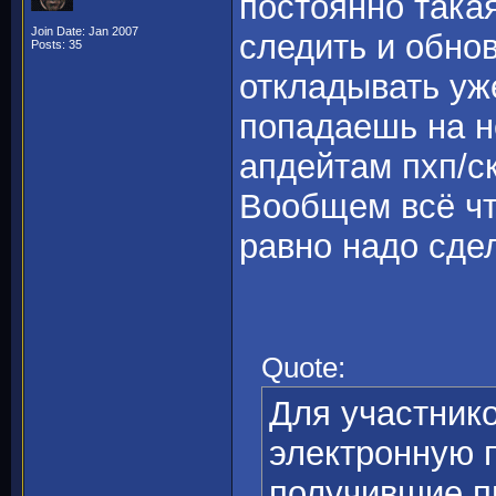
постоянно такая
Join Date: Jan 2007
следить и обнов
Posts: 35
откладывать уже
попадаешь на н
апдейтам пхп/с
Вообщем всё чт
равно надо сдел
Quote:
Для участник
электронную 
получившие п