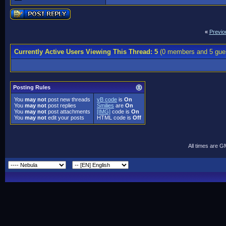
«
Previo
Currently Active Users Viewing This Thread: 5
(0 members and 5 gue
Posting Rules
You
may not
post new threads
vB code
is
On
You
may not
post replies
Smilies
are
On
You
may not
post attachments
[IMG]
code is
On
You
may not
edit your posts
HTML code is
Off
All times are 