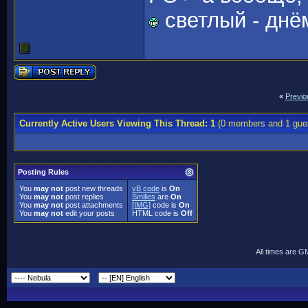
светлый - днё
«
Previo
Currently Active Users Viewing This Thread: 1
(0 members and 1 gue
Posting Rules
You
may not
post new threads
vB code
is
On
You
may not
post replies
Smilies
are
On
You
may not
post attachments
[IMG]
code is
On
You
may not
edit your posts
HTML code is
Off
All times are G