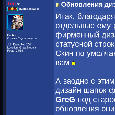
Ten
Обновления ди
p2ambassador
Итак, благодар
отдельные ему 
фирменный диза
Faction:
Стражи Садов Кадеша
статусной стро
Join Date: Feb 2004
Location: Great Nebula
Скин по умолча
Posts: 2,564
вам
А заодно с эти
дизайн шапок ф
GreG
под старое
обновления они