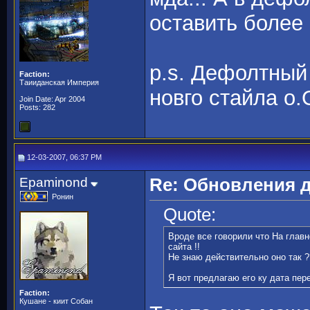
оставить более 
p.s. Дефолтный
Faction:
Таииданская Империя
новго стайла o.
Join Date: Apr 2004
Posts: 282
12-03-2007, 06:37 PM
Epaminond
Re: Обновления 
Ронин
Quote:
Вроде все говорили что На главно
сайта !!
Не знаю действительно оно так ?
Я вот предлагаю его ку дата пер
Faction:
Кушане - киит Собан