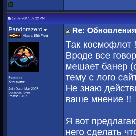
12-02-2007, 09:22 PM
Pandorazero
Re: Обновления
Higara 15th Fleet
Так космофлот !
Вроде все гово
мешает банер (о
тему с лого сайт
Faction:
Хиигаряне
Не знаю действ
Join Date: Mar 2007
Location: Киев
ваше мнение !!
Posts: 1,457
Я вот предлагаю
него сделать ч