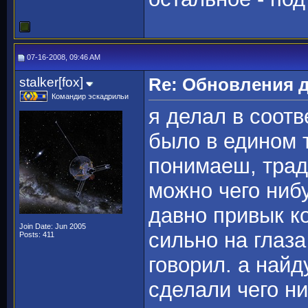
07-16-2008, 09:46 AM
stalker[fox]
Re: Обновления 
Командир эскадрильи
я делал в соотв
было в едином т
понимаеш, трад
можно чего нибу
давно привык к
Join Date: Jun 2005
сильно на глаз
Posts: 411
говорил. а най
сделали чего ни