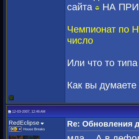
сайта
НА ПР
Чемпионат по H
число
Или что то типа 
Как вы думаете
12-03-2007, 12:46 AM
RedEclipse
Re: Обновления 
House Breaks
мда... А в деф