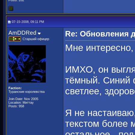
Posts: 282
07-15-2008, 09:11 PM
AmDDRed
Re: Обновления 
Старший офицер
Мне интересно,
ИМХО, он выгля
тёмный. Синий 
светлее, здоров
Faction:
Туранские королевства
Join Date: Nov 2005
Location: Миттау
Posts: 958
Я не настаиваю
текстом более м
остальное - под