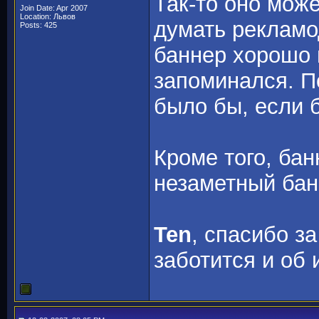
Так-то оно може
Join Date: Apr 2007
Location: Львов
думать рекламо
Posts: 425
баннер хорошо 
запоминался. П
было бы, если 
Кроме того, ба
незаметный банн
Ten
, спасибо з
заботится и об