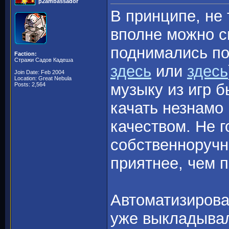
p2ambassador
В принципе, не 
вполне можно с
поднимались по
Faction:
Стражи Садов Кадеша
здесь
или
здесь
Join Date: Feb 2004
Location: Great Nebula
музыку из игр б
Posts: 2,564
качать незнамо 
качеством. Не г
собственноручн
приятнее, чем п
Автоматизирова
уже выкладывал