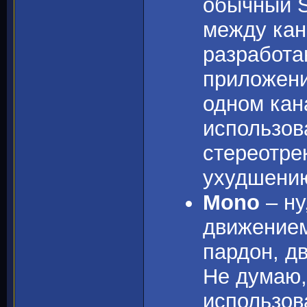
обычный S
между кан
разработа
приложени
одном кан
использов
стереотре
ухудшению
Mono
– ну
движением
пардон, д
Не думаю,
использов