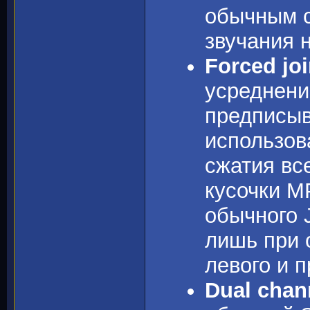
обычным с
звучания н
Forced joi
усреднени
предписыв
использова
сжатия вс
кусочки M
обычного J
лишь при 
левого и п
Dual chan