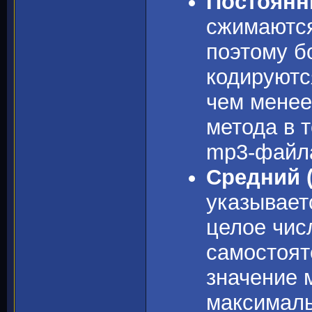
Постоянн
сжимаются
поэтому б
кодируютс
чем менее
метода в 
mp3-файла
Средний 
указывает
целое числ
самостоят
значение 
максималь