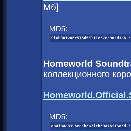
Мб]
MD5:
9f6b901206c575d64111e37ec904d3d8
 *
Homeworld Soundtr
коллекционного кор
Homeworld.Official.
MD5:
dbafbaab398ee4b6a7fcb89a78f13a8d
 *