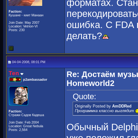
форматах. Стан
перекодироватьс
Faction:
Кушане - киит Манаан
ошибка. С FDA к
Join Date: May 2007
Location: Vetrion-VI
Posts: 230
делать?
04-04-2008, 08:01 PM
Ten
Re: Достаём музы
p2ambassador
Homeworld2
Quote:
Originally Posted by
AmDDRed
Программка классно выглядит
Faction:
Стражи Садов Кадеша
Join Date: Feb 2004
Обычный Delphi7
Location: Great Nebula
Posts: 2,564