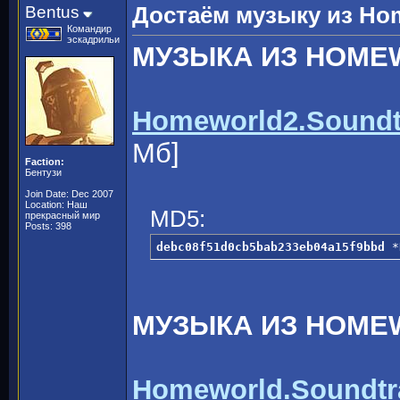
Bentus
Достаём музыку из Hom
Командир
эскадрильи
МУЗЫКА ИЗ HOME
Homeworld2.Soundtr
Мб]
Faction:
Бентузи
Join Date: Dec 2007
Location: Наш
MD5:
прекрасный мир
Posts: 398
debc08f51d0cb5bab233eb04a15f9bbd
 *
МУЗЫКА ИЗ HOME
Homeworld.Soundtra