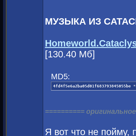
МУЗЫКА ИЗ CATA
Homeworld.Cataclys
[130.40 Мб]
MD5:
4fd4f5e6a2ba05d01f683793845055be
 *
========== оригинальное
Я вот что не пойму,