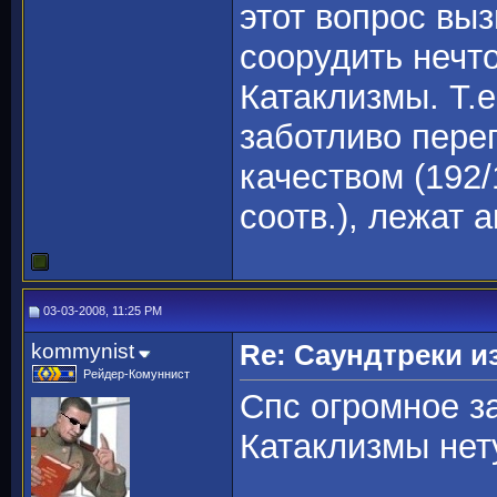
этот вопрос выз
соорудить нечт
Катаклизмы. Т.е
заботливо пере
качеством (192
соотв.), лежат
03-03-2008, 11:25 PM
kommynist
Re: Саундтреки из
Рейдер-Комуннист
Спс огромное за
Катаклизмы нет