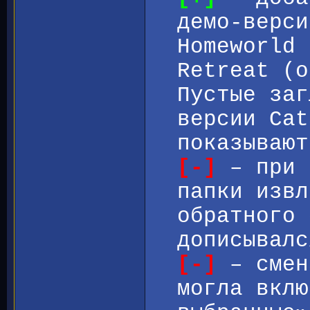
демо-верси
Homeworld 
Retreat (о
Пустые заг
версии Cat
показывают
[-]
– при 
папки извл
обратного 
дописывалс
[-]
– смен
могла вклю