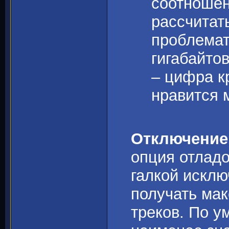
соотношен
рассчитат
проблемат
гигабайто
– цифра к
нравится 
Отключение
опция отлад
галкой искл
получать ма
треков. По 