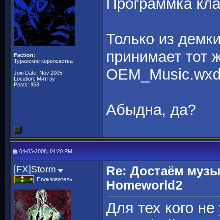
Программка кл
Только из демк
принимает тот 
Faction:
Туранские королевства
OEM_Music.wxd
Join Date: Nov 2005
Location: Миттау
Posts: 958
Абыдна, да?
04-03-2008, 04:20 PM
[FX]Storm
Re: Достаём музы
Пользователь
Homeworld2
Для тех кого не