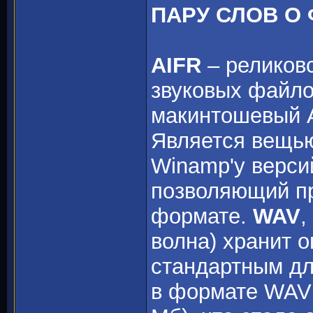
ПАРУ СЛОВ О
AIFR
– реликовс
звуковых файло
макинтошевый A
Является вещью
Winamp'y версий 
позволяющий п
формате.
WAV
,
волна) хранит 
стандартным дл
в формате WAV 