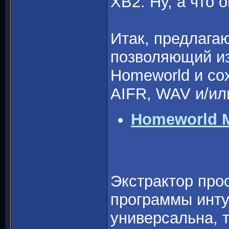
ХВ2. Ну, а что 
Итак, предлага
позволяющий из
Homeworld и со
AIFR, WAV и/ил
Homeworld Mu
Экстрактор прос
программы инту
универсальна, т