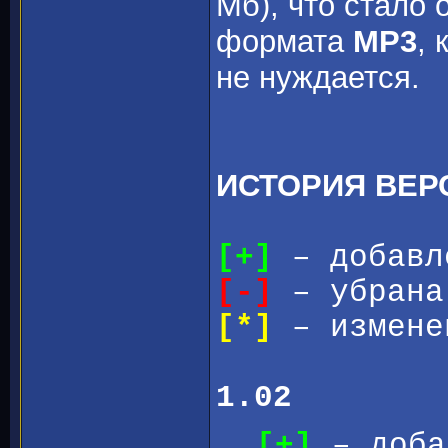
Мб), что стало 
формата
MP3
, 
не нуждается.
ИСТОРИЯ ВЕР
[+]
– добавл
[-]
– убрана
[*]
– измене
1.02
[+]
– доба