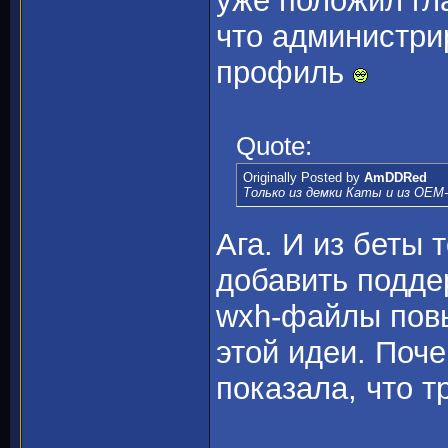
уже положил гла
что администри
профиль
Quote:
Originally Posted by
AmDDRed
Только из демки Каты и из ОЕМ
Ага. И из беты 
добавить подде
wxh-файлы повы
этой идеи. Поч
показала, что 