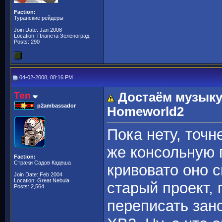
Faction:
Туранские рейдеры
Join Date: Jan 2008
Location: Планета Зеленоград
Posts: 290
04-02-2008, 08:16 PM
Ten
Достаём музыку 
p2ambassador
Homeworld2
Пока нету, точ
же консольную п
Faction:
Стражи Садов Кадеша
кривовато оно с
Join Date: Feb 2004
Location: Great Nebula
старый проект,
Posts: 2,564
переписать зан