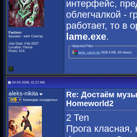
интерфейс, пре
облегчалкой - 
работает, то в 
Faction:
lame.exe
.
Кушане - киит Сомтау
Join Date: Feb 2007
Attached Files
Location: Пенза
Posts: 514
lame_razor.rar
(928.4 KB, 43 views)
04-04-2008, 01:27 AM
aleks-nikita
Re: Достаём музы
Командир эскадрильи
Homeworld2
2 Ten
Прога класная, 