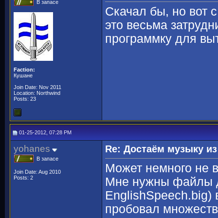
В запасе
Скачал бы, но вот 
это весьма затрудн
программку для вы
Faction:
Кушане
Join Date: Nov 2011
Location: Northwind
Posts: 23
01-25-2012, 07:28 PM
yohanes
Re: Достаём музыку из
В запасе
Может немного не в
Join Date: Aug 2010
Posts: 2
Мне нужны файлы д
EnglishSpeech.big)
пробовал множество