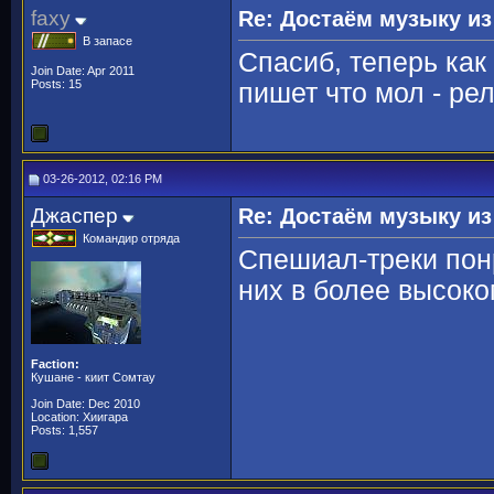
faxy
Re: Достаём музыку из
В запасе
Спасиб, теперь как
Join Date: Apr 2011
Posts: 15
пишет что мол - рел
03-26-2012, 02:16 PM
Джаспер
Re: Достаём музыку из
Командир отряда
Спешиал-треки по
них в более высоко
Faction:
Кушане - киит Сомтау
Join Date: Dec 2010
Location: Хиигара
Posts: 1,557