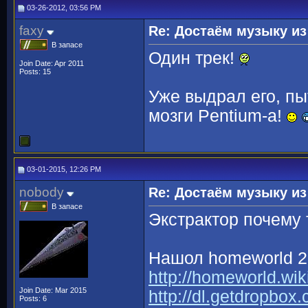
03-26-2012, 03:56 PM
faxy
Re: Достаём музыку из
В запасе
Один трек!
Join Date: Apr 2011
Posts: 15
Уже выдрал его, п
мозги Pentium-а!
03-01-2015, 12:26 PM
nobody
Re: Достаём музыку из
В запасе
Экстрактор почему 
Нашол homeworld 2 
http://homeworld.wi
Join Date: Mar 2015
http://dl.getdropbo
Posts: 6