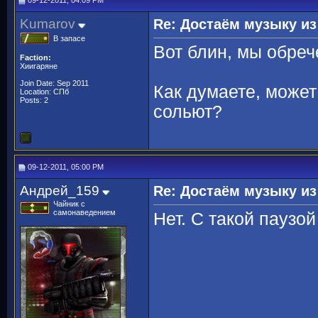
09-12-2011, 04:09 PM
Kumarov
Re: Достаём музыку из
В запасе
Вот блин, мы обреч
Faction:
Хиигаряне
Join Date: Sep 2011
Как думаете, может
Location: СПб
Posts: 2
сольют?
09-12-2011, 05:00 PM
Андрей_159
Re: Достаём музыку из
Чайник с
самонаведением
Нет. С такой паузой