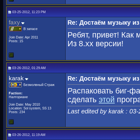
03-25-2012, 11:23 PM
faxy
Re: Достаём музыку из
В запасе
Ребят, привет! Как
Join Date: Apr 2011
Posts: 15
Из 8.хх версии!
03-26-2012, 01:29 AM
karak
Re: Достаём музыку из
Безмолвный Страж
Распаковать биг-ф
Faction:
Налториане
сделать
этой
прогр
Join Date: May 2010
Location: Sol system, SS 13
Last edited by karak : 03
Posts: 234
03-26-2012, 11:19 AM