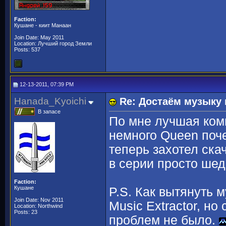
Faction:
Кушане - киит Манаан
Join Date: May 2011
Location: Лучший город Земли
Posts: 537
12-13-2011, 07:39 PM
Hanada_Kyoichi
Re: Достаём музыку 
В запасе
По мне лучшая комп
немного Queen поче
теперь захотел ска
в серии просто шед
Faction:
Кушане
P.S. Как вытянуть 
Join Date: Nov 2011
Music Extractor, но
Location: Northwind
Posts: 23
проблем не было.