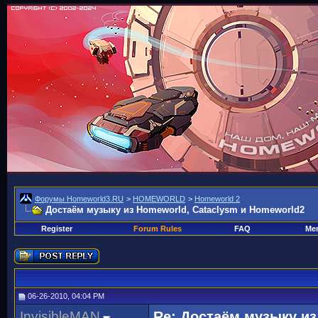
Форумы Homeworld3.RU
>
HOMEWORLD
>
Homeworld 2
Достаём музыку из Homeworld, Cataclysm и Homeworld2
Register
Forum Rules
FAQ
Mem
06-26-2010, 04:04 PM
InvisibleMAN
Re: Достаём музыку из