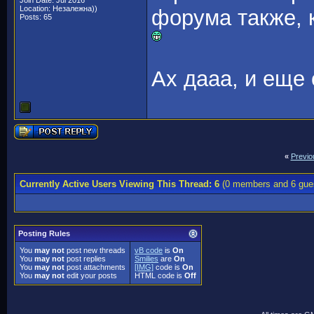
Join Date: Jul 2016
Location: Незалежна))
форума также, 
Posts: 65
Ах дааа, и еще
«
Previo
Currently Active Users Viewing This Thread: 6
(0 members and 6 gue
Posting Rules
You
may not
post new threads
vB code
is
On
You
may not
post replies
Smilies
are
On
You
may not
post attachments
[IMG]
code is
On
You
may not
edit your posts
HTML code is
Off