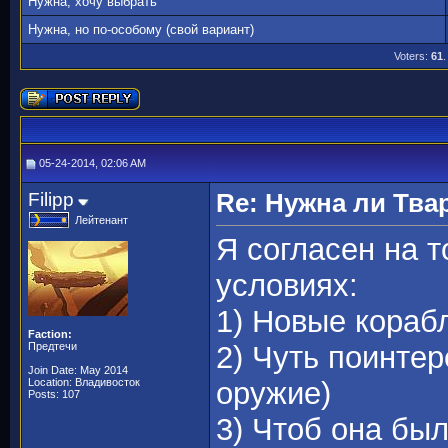
Нужна, хочу выбрать
Нужна, но по-особому (свой вариант)
Voters:
61
.
05-24-2014, 02:06 AM
Filipp
Re: Нужна ли Тва
Лейтенант
Я согласен на то
условиях:
1) Новые корабл
Faction:
Предтечи
2) Чуть поинте
Join Date: May 2014
Location: Владивосток
оружие)
Posts: 107
3) Чтоб она бы