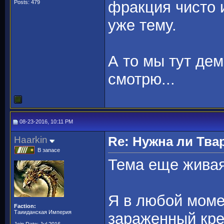
фракция чисто и
Posts: 479
уже тему.
А то мы тут де
смотрю...
08-23-2016, 10:11 PM
Haarkin
Re: Нужна ли Тва
В запасе
Тема еще жива
Я в любой моме
Faction:
Таииданская Империя
зараженный крей