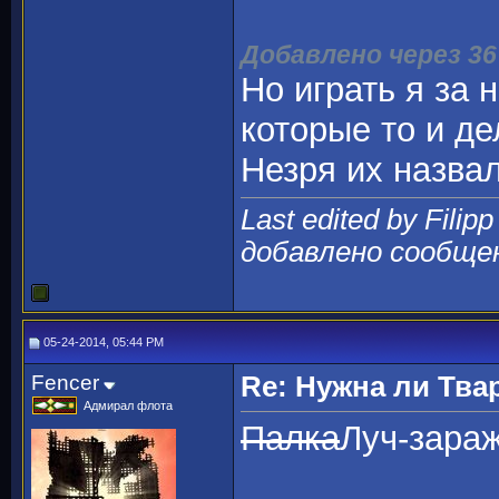
Добавлено через 3
Но играть я за 
которые то и д
Незря их назва
Last edited by Filip
добавлено сообще
05-24-2014, 05:44 PM
Fencer
Re: Нужна ли Тва
Адмирал флота
Палка
Луч-зара