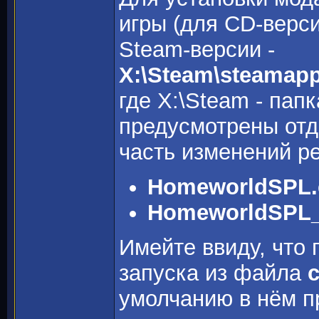
игры (для CD-верс
Steam-версии -
X:\Steam\steamap
где X:\Steam - пап
предусмотрены отд
часть изменений ре
HomeworldSPL.
HomeworldSPL_
Имейте ввиду, что
запуска из файла
умолчанию в нём п