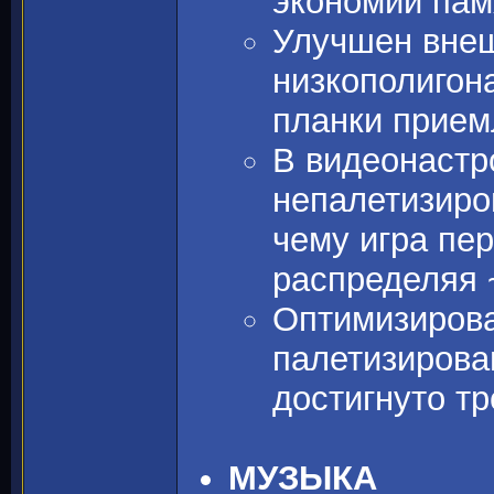
экономии пам
Улучшен внеш
низкополигон
планки прием
В видеонастр
непалетизиро
чему игра пе
распределяя 
Оптимизирова
палетизирова
достигнуто т
МУЗЫКА