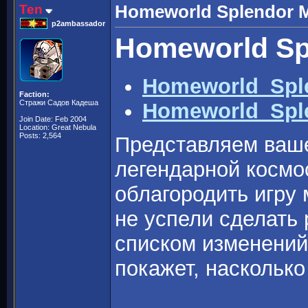
Ten
Homeworld Splendor
p2ambassador
Homeworld Sp
Homeworld_Spl
Faction:
Стражи Садов Кадеша
Homeworld_Spl
Join Date: Feb 2004
Location: Great Nebula
Posts: 2,564
Представляем ваш
легендарной космос
облагородить игру
не успели сделать 
списком изменений
покажет, наскольк