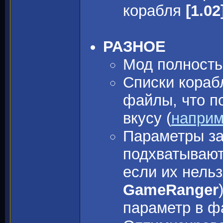
корабля
[1.02
РАЗНОЕ
Мод полность
Списки кораб
файлы, что п
вкусу (
напри
Параметры за
подхватываю
если их нельз
GameRanger
параметр в ф