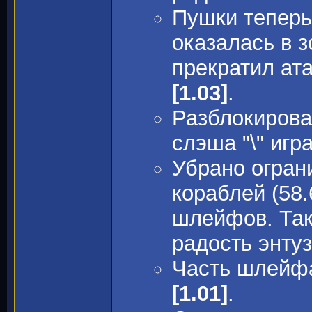
Пушки теперь 
оказалась в з
прекратил ат
[1.03]
.
Разблокирова
слэша "\" игр
Убрано огран
кораблей (58
шлейфов. Так
радость энту
Часть шлейфа
[1.01]
.