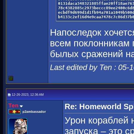
0131daca348321885ffae20ff18ae76
78c4382885c2973beccc89ee2400c6d
ecbdf9d699d1d1fb94a701a1049b500
b4133c2ef16d4e9caa7478c7c86d37b
Напоследок хочетс
всем поклонникам 
былых сражений на
Last edited by Ten : 05-
12-26-2023, 12:36 AM
Ten
Re: Homeworld Sp
p2ambassador
Урон кораблей 
запуска – это с