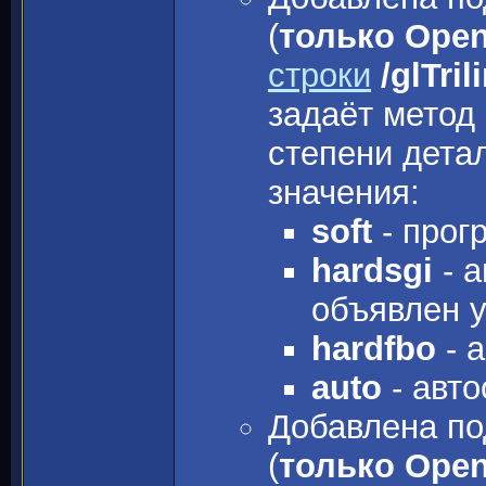
(
только Ope
строки
/glTri
задаёт метод
степени дета
значения:
soft
- прог
hardsgi
- а
объявлен у
hardfbo
- а
auto
- авто
Добавлена по
(
только Ope