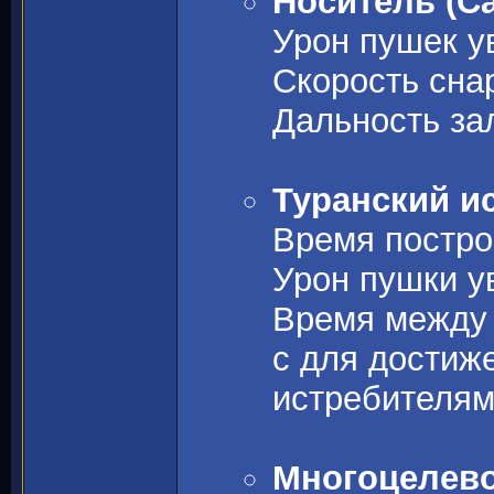
Носитель (Car
Урон пушек ув
Скорость сна
Дальность за
Туранский ис
Время построй
Урон пушки ув
Время между 
с для достиж
истребителям
Многоцелевой