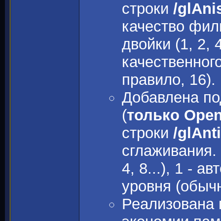
строки
/glAni
качество фил
двойки (1, 2,
качественног
правило, 16).
Добавлена под
(
только Ope
строки
/glAnt
сглаживания.
4, 8...), 1 -
уровня (обычн
Реализована 