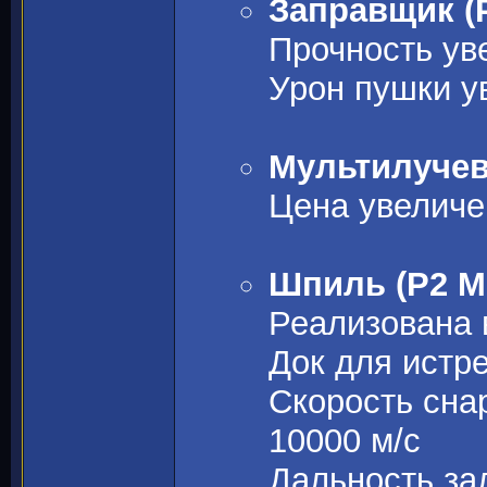
Заправщик (P
Прочность ув
Урон пушки у
Мультилучево
Цена увеличе
Шпиль (P2 Mo
Реализована 
Док для истр
Скорость сна
10000 м/с
Дальность за