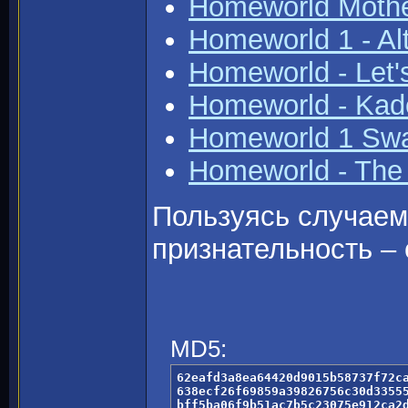
Homeworld Mothe
Homeworld 1 - Al
Homeworld - Let's
Homeworld - Kade
Homeworld 1 Swar
Homeworld - The G
Пользуясь случае
признательность –
MD5:
62eafd3a8ea64420d9015b58737f72c
638ecf26f69859a39826756c30d3355
bff5ba06f9b51ac7b5c23075e912ca2