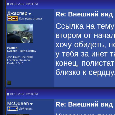
01-15-2012, 01:54 PM
Джаспер
Re: Внешний вид
Командир отряда
Ссылка на тему
втором от нача
хочу обидеть, н
Faction:
Кушане - киит Сомтау
у тебя за инет 
Join Date: Dec 2010
Location: Хиигара
конец, полиста
Posts: 1,557
близко к сердцу
01-15-2012, 07:50 PM
McQueen
Re: Внешний вид
Лейтенант