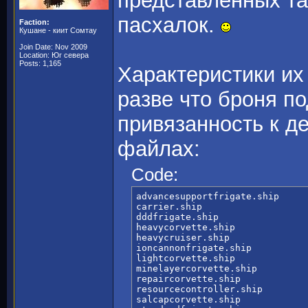
представленных т
пасхалок.
Faction:
Кушане - киит Сомтау
Join Date: Nov 2009
Location: Юг севера
Posts: 1,165
Характеристики их
разве что броня по
привязанность к де
файлах:
Code:
advancesupportfrigate.ship

carrier.ship

dddfrigate.ship

heavycorvette.ship

heavycruiser.ship

ioncannonfrigate.ship

lightcorvette.ship

minelayercorvette.ship

repaircorvette.ship

resourcecontroller.ship

salcapcorvette.ship
