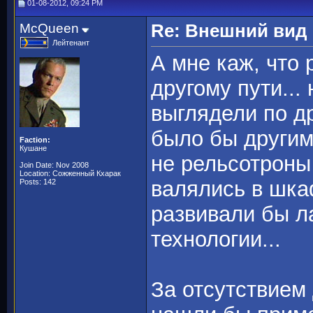
01-08-2012, 09:24 PM
McQueen
Re: Внешний вид
Лейтенант
А мне каж, что
другому пути...
выглядели по д
было бы другим
Faction:
Кушане
не рельсотроны
Join Date: Nov 2008
Location: Сожженный Кхарак
валялись в шка
Posts: 142
развивали бы л
технологии...
За отсутствием