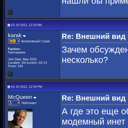
нашли бы приме
01-10-2012, 12:10 AM
karak
Re: Внешний вид
Безмолвный Страж
Зачем обсужден
Faction:
Налториане
несколько?
Join Date: May 2010
Location: Sol system, SS 13
Posts: 234
01-15-2012, 12:34 PM
McQueen
Re: Внешний вид
Лейтенант
А где это еще 
модемный инет 