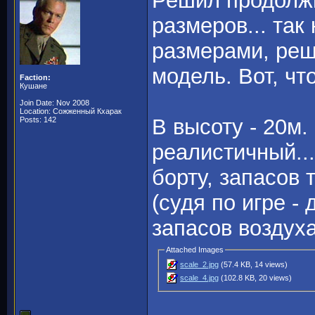
Решил продолжи
размеров... та
размерами, реш
модель. Вот, чт
Faction:
Кушане
Join Date: Nov 2008
Location: Сожженный Кхарак
В высоту - 20м.
Posts: 142
реалистичный..
борту, запасов 
(судя по игре 
запасов воздуха и
Attached Images
scale_2.jpg
(57.4 KB, 14 views)
scale_4.jpg
(102.8 KB, 20 views)