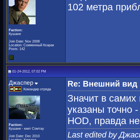
102 метра прибл
Faction:
Кушане
Join Date: Nov 2008
Location: Сожженный Кхарак
Posts: 142
01-24-2012, 07:02 PM
Джаспер
Re: Внешний вид
Командир отряда
Значит в самих
указаны точно -
HOD, правда не 
Faction:
Кушане - киит Сомтау
Last edited by Джас
Join Date: Dec 2010
Location: Хиигара