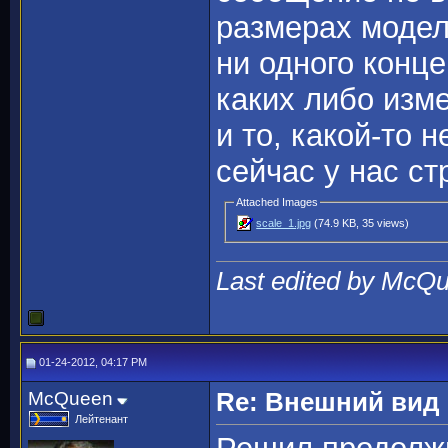
размерах моделе
ни одного конц
каких либо изме
и то, какой-то 
сейчас у нас ст
Attached Images
scale_1.jpg
(74.9 KB, 35 views)
Last edited by McQu
01-24-2012, 04:17 PM
McQueen
Re: Внешний вид
Лейтенант