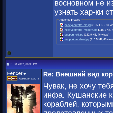
восновном не и
узнать хар-ки с
Attached Images
heavycorvette_old.jpg
(105.1 KB, 50 vi
heavycorvette_modern.jpg
(116.1 KB, 
support_old.jpg
(132.9 KB, 46 views)
support_modern.jpg
(110.5 KB, 48 view
01-08-2012, 06:36 PM
Fencer
Re: Внешний вид ко
Адмирал флота
Чувак, не хочу теб
инфа. Кушанские к
кораблей, которым