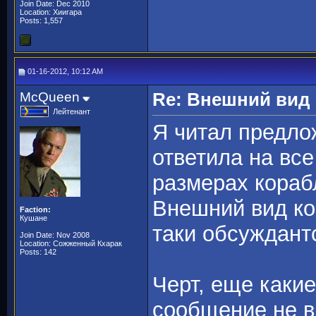
Join Date: Dec 2010
Location: Хиигара
Posts: 1,557
01-16-2012, 10:12 AM
McQueen
Re: Внешний вид
Лейтенант
Я читал предло
ответила на все
размерах корабл
Внешний вид ко
Faction:
Кушане
таки обсуждант
Join Date: Nov 2008
Location: Сожженный Кхарак
Posts: 142
Черт, еще какие
сообщение не в