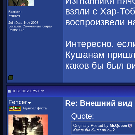
Изгнанники ниче
взяли с Хар-То
Faction:
Кушане
воспроизвели на
Join Date: Nov 2008
Location: Сожженный Кхарак
Posts: 142
Интересно, есл
Кушанам пришло
каков бы был в
01-08-2012, 07:50 PM
Fencer
Re: Внешний вид
Адмирал флота
Quote:
Originally Posted by
McQueen
Какие бы были типы?