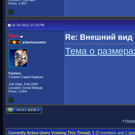
Posts: 1,557
01-24-2012, 07:19 PM
Ten
Re: Внешний вид
p2ambassador
Тема о размера
Faction:
Стражи Садов Кадеша
Join Date: Feb 2004
Location: Great Nebula
Posts: 2,564
«
Previo
Currently Active Users Viewing This Thread: 1
(0 members and 1 gue