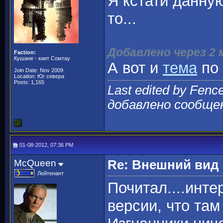
Я кстати данну
то...
Добавлено через 2
Faction:
Кушане - киит Сомтау
А вот и
тема
по
Join Date: Nov 2009
Location: Юг севера
Posts: 1,165
Last edited by Fenc
добавлено сообще
01-08-2012, 07:36 PM
McQueen
Re: Внешний вид
Лейтенант
Почитал....инте
версии, что там