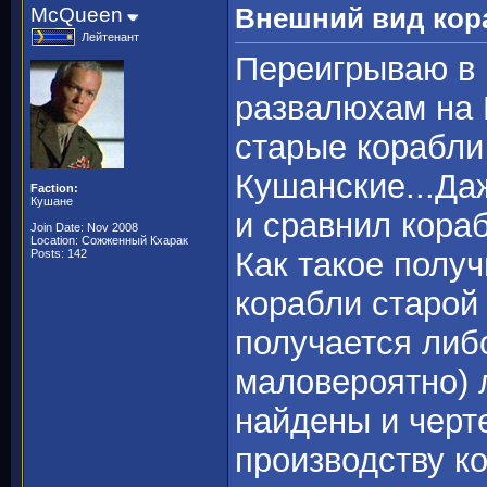
McQueen
Внешний вид кор
Лейтенант
Переигрываю в 
развалюхам на 
старые корабли
Кушанские...Да
Faction:
Кушане
и сравнил кораб
Join Date: Nov 2008
Location: Сожженный Кхарак
Как такое полу
Posts: 142
корабли старой
получается либ
маловероятно) 
найдены и черт
производству ко