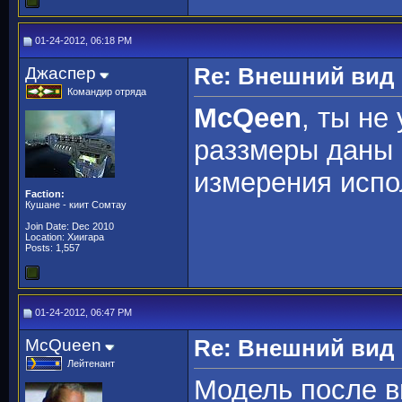
01-24-2012, 06:18 PM
Джаспер
Re: Внешний вид
Командир отряда
МcQeen
, ты не
раззмеры даны 
измерения испо
Faction:
Кушане - киит Сомтау
Join Date: Dec 2010
Location: Хиигара
Posts: 1,557
01-24-2012, 06:47 PM
McQueen
Re: Внешний вид
Лейтенант
Модель после вы