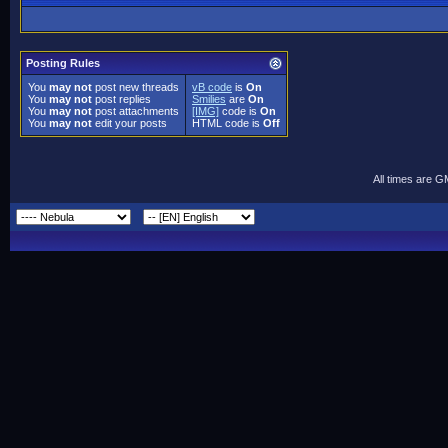
Posting Rules
You
may not
post new threads
vB code
is
On
You
may not
post replies
Smilies
are
On
You
may not
post attachments
[IMG]
code is
On
You
may not
edit your posts
HTML code is
Off
All times are 