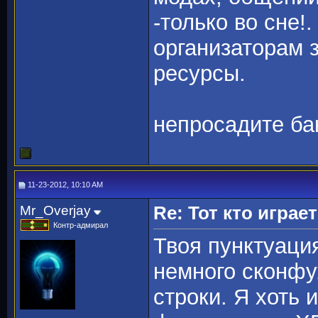
-только во сне!
организаторам 
ресурсы.
непросадите бак
11-23-2012, 10:10 AM
Mr_Overjay
Re: Тот кто играе
Контр-адмирал
Твоя пунктуаци
немного сконфуж
строки. Я хоть 