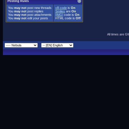
Posting Rules
You
may not
post new threads
vB code
is
On
You
may not
post replies
Smilies
are
On
You
may not
post attachments
[IMG]
code is
On
You
may not
edit your posts
HTML code is
Off
All times are G