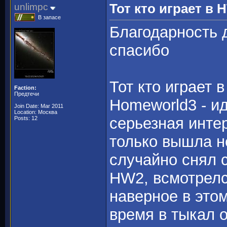
unlimpc
Тот кто играет в
В запасе
Благодарность 
спасибо
Тот кто играет
Faction:
Предтечи
Homeworld3 - и
Join Date: Mar 2011
Location: Москва
серьезная интер
Posts: 12
только вышла не
случайно снял 
HW2, всмотрелся
наверное в это
время в тыкал 