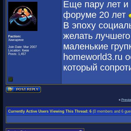
Еще пару лет и
форуме 20 лет
В эпоху социал
желать лучшего 
Faction:
Хиигаряне
маленькие групк
Join Date: Mar 2007
Location: Киев
homeworld3.ru 
Posts: 1,457
который сопрот
«
Previo
Currently Active Users Viewing This Thread: 6
(0 members and 6 gue