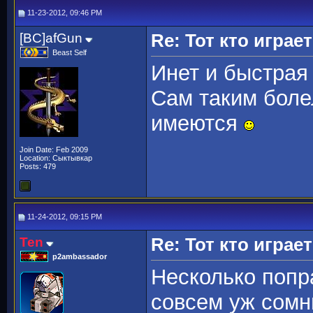
11-23-2012, 09:46 PM
[BC]afGun
Re: Тот кто играе
Beast Self
Инет и быстрая 
Сам таким боле
имеются
Join Date: Feb 2009
Location: Сыктывкар
Posts: 479
11-24-2012, 09:15 PM
Ten
Re: Тот кто игра
p2ambassador
Несколько попр
совсем уж сомн