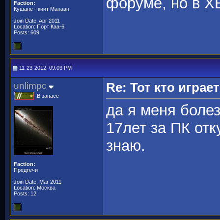
форуме, но в Х
Faction:
Кушане - киит Манаан
Join Date: Apr 2011
Location: Порт Каа-6
Posts: 609
11-23-2012, 09:03 PM
unlimpc
Re: Тот кто играе
В запасе
да я меня боле
17лет за ПК отк
знаю.
Faction:
Предтечи
Join Date: Mar 2011
Location: Москва
Posts: 12