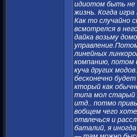
идиотом быть не 
жизнь. Когда игра
Как то случайно 
всмотрелся в нег
дайка возьму домо
управление.Потом 
линейных линкоров
компанию, потом 
куча других модов.
бесконечно будет
кторый как обычн
типа мол старый 
итд.. потмо прив
вобщем чего хоте
отвлечься и расс
баталий, я иногд
— там можно быст