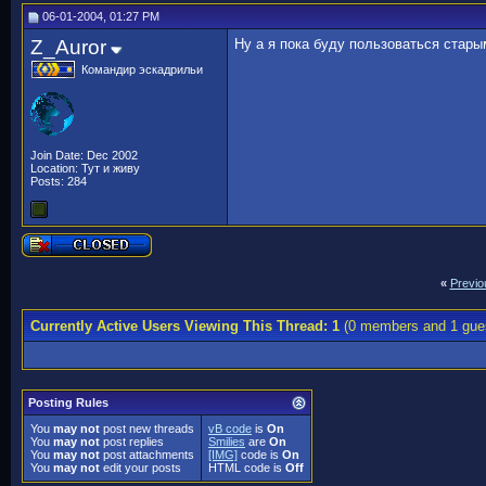
06-01-2004, 01:27 PM
Z_Auror
Ну а я пока буду пользоваться стар
Командир эскадрильи
Join Date: Dec 2002
Location: Тут и живу
Posts: 284
«
Previo
Currently Active Users Viewing This Thread: 1
(0 members and 1 gue
Posting Rules
You
may not
post new threads
vB code
is
On
You
may not
post replies
Smilies
are
On
You
may not
post attachments
[IMG]
code is
On
You
may not
edit your posts
HTML code is
Off