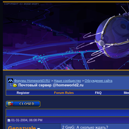
Форумы Homeworld3.RU
>
Наше сообщество
>
Обсуждение сайта
Почтовый сервер @homeworld2.ru
Register
Forum Rules
FAQ
Mem
01-31-2004, 06:08 PM
Genazvale
2 GreG: А сколько ждать?