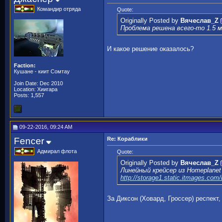
Командир отряда
Quote:
Originally Posted by
Вячеслав_Z
Проблема решена всего-то 1.5 м
И какое решение оказалось?
Faction:
Кушане - киит Сомтау
Join Date: Dec 2010
Location: Хиигара
Posts: 1,557
09-22-2016, 09:24 AM
Fencer
Re: Кораблики
Адмирал флота
Quote:
Originally Posted by
Вячеслав_Z
Линейный крейсер из Homeplanet
http://storage1.static.itmages.com
За Диксон (Ховард, Гроссер) респект,