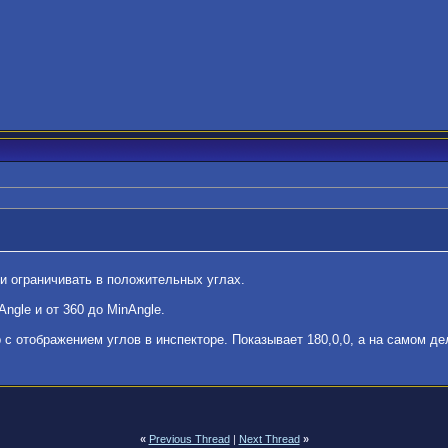
 и ограничивать в положительных углах.
ngle и от 360 до MinAngle.
 с отображением углов в инспекторе. Показывает 180,0,0, а на самом де
«
Previous Thread
|
Next Thread
»