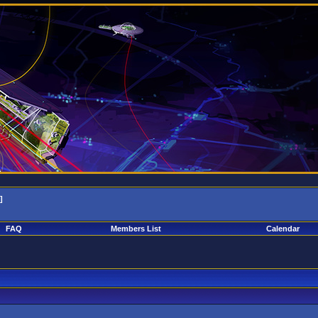
]
FAQ
Members List
Calendar