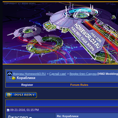
Форумы Homeworld3.RU
>
Сделай сам!
>
Верфи близ Сарума
[HW2 Modding
Кораблики
Register
Forum Rules
09-21-2016, 01:15 PM
Джаспер
Re: Кораблики