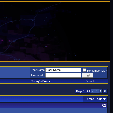
User Name
Remember Me?
Password
Today's Posts
Search
Page 2 of 2
<
1
2
Thread Tools
#
21