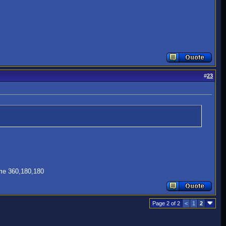
#
23
ле 360,180,180
Page 2 of 2
<
1
2