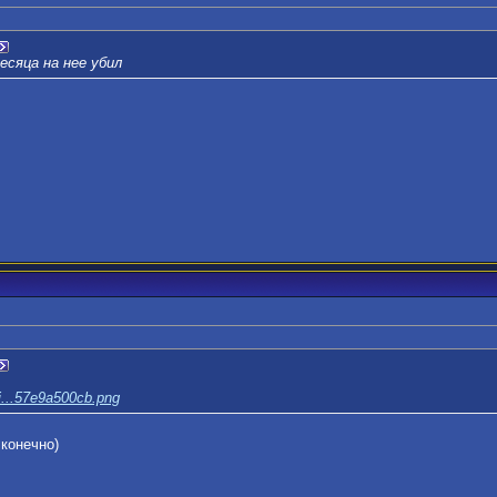
есяца на нее убил
/i...57e9a500cb.png
 конечно)