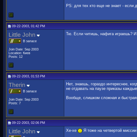
PS: для тех кто еще не знает - если
09-22-2003, 01:42 PM
Little John
Тю. Если читишь, нафига играешь? И 
В запасе
Join Date: Sep 2003
Location: Киев
Posts: 12
09-22-2003, 01:53 PM
Therin
Нет, знаешь, гораздо интереснее, ког
не отдавать на паузе приказы каждые
В запасе
Вообще, слишком сложная и быстрая и
Join Date: Sep 2003
Posts: 7
09-22-2003, 02:06 PM
Little John
Хе-хе
Я тоже на четвертой миссии 