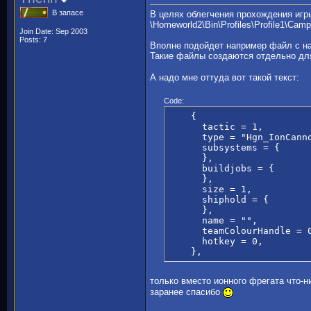
В запасе
В целях облегчения прохождения игр
\Homeworld2\Bin\Profiles\Profile1\Ca
Join Date: Sep 2003
Posts: 7
Вполне подойдет например файл с наз
Такие файлы создаются отдельно для 
А надо мне оттуда вот такой текст:
Code:
    {

      tactic = 1,

      type = "Hgn_IonCanno
      subsystems = {

      },

      buildjobs = {

      },

      size = 1,

      shiphold = {

      },

      name = "",

      teamColourHandle = 0
      hotkey = 0,

    },
только вместо ионного фрегата что-н
заранее спасибо