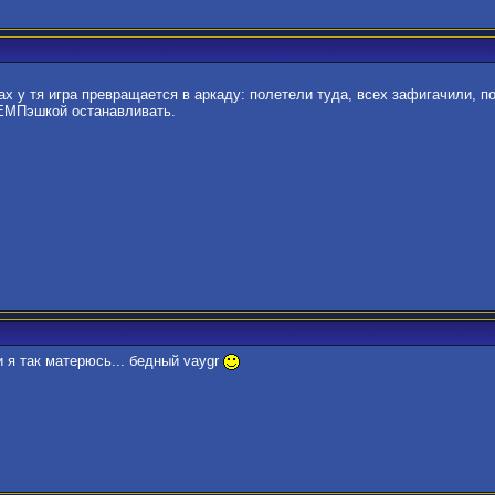
ах у тя игра превращается в аркаду: полетели туда, всех зафигачили, по
 ЕМПэшкой останавливать.
и я так матерюсь... бедный vaygr