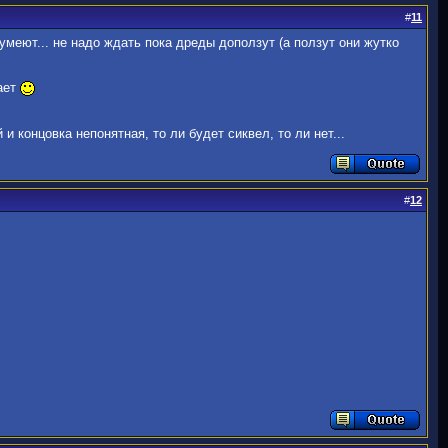
#
11
 умеют... не надо ждать пока дреды доползут (а ползут они жутко
гает
 концовка непонятная, то ли будет сиквел, то ли нет...
#
12