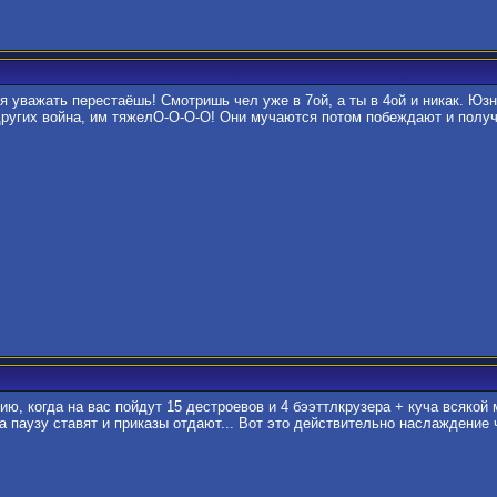
я уважать перестаёшь! Смотришь чел уже в 7ой, а ты в 4ой и никак. Юзн
других война, им тяжелО-О-О-О! Они мучаются потом побеждают и получа
ию, когда на вас пойдут 15 дестроевов и 4 бээттлкрузера + куча всякой
 паузу ставят и приказы отдают... Вот это действительно наслаждение