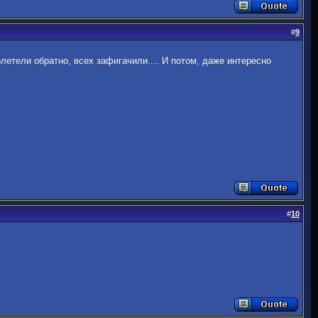
#
9
летели обратно, всех зафигачили.... И потом, даже интересно
#
10