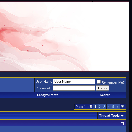
User Name
Remember Me?
Password
Today's Posts
Search
Page 1 of 5
1
2
3
4
5
>
Thread Tools
#
1