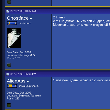
09-23-2003, 10:07 AM
Ghostface
2 Therin
А ты не думаешь, что при 20 дреднот
Лейтенант
Mover'ов в шестой миссии скаутской
Join Date: Sep 2003
Location: Мытищи М.О.
Posts: 137
09-23-2003, 05:06 PM
AlienAss
Я вот уже 3 день играю в 12 миссию 
Командир звена
Join Date: Dec 2002
Location: Эстония, Таллинн
Posts: 211