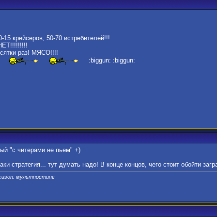
0-15 крейсеров, 50-70 истребителей!!!
Т!!!!!!!!!
сятки раз! МЯСО!!!!
:biggun: :biggun:
ый "с читерами не пьем" +)
аки стратегия... тут думать надо! В конце концов, чего стоит обойти заг
Reason: мультпостинг