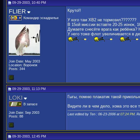
09-29-2003, 10:40 PM
FLIER
Круто!!
Командир эскадрильи
У кого там ХВ2 не тормозил???????
В 15ой миссии вставте 20-25 ионок, 1
Думаете снесёте врага как ребёнка? НЕ
У него тоже флот увеличивается в де
Join Date: May 2003
Location: Воронеж
Posts: 344
09-29-2003, 11:13 PM
LOKI
Гыгы, помню плакатик такой прикольн
В запасе
Видите ли в чем дело, хома это все т
Join Date: Sep 2003
Last edited by Ten : 06-23-2006 at
07:24 PM
. 
Posts: 88
09-30-2003, 12:45 PM