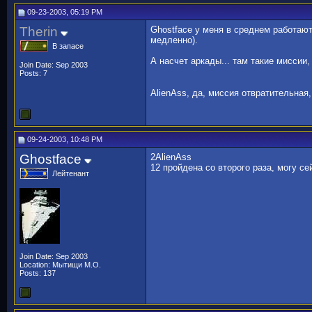
09-23-2003, 05:19 PM
Therin
Ghostface у меня в среднем работают 
медленно).
В запасе
А насчет аркады... там такие миссии,
Join Date: Sep 2003
Posts: 7
AlienAss, да, миссия отвратительная
09-24-2003, 10:48 PM
Ghostface
2AlienAss
12 пройдена со второго раза, могу се
Лейтенант
Join Date: Sep 2003
Location: Мытищи М.О.
Posts: 137