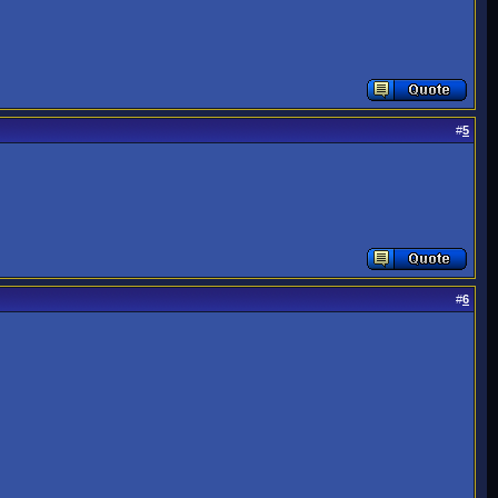
#
5
#
6