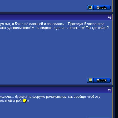
#
7
ул чит, а 5ая ещё сложней и понеслась... Проходит 5 часов игра
ют удовольствие! А ты сидишь и делать нечего те! Так где кайф?!
#
8
 мелочи... буржуи на форуме реликовском так вообще чтоб эту
 честной игрой
))