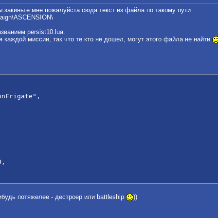
ы закиньте мне пожалуйста сюда текст из файла по такому пути
mpaign\ASCENSION\
ванием persist10.lua.
каждой миссии, так что те кто не дошел, могут этого файла не найти
nFrigate",

,

ибудь потяжелее - дестроер или battleship
))