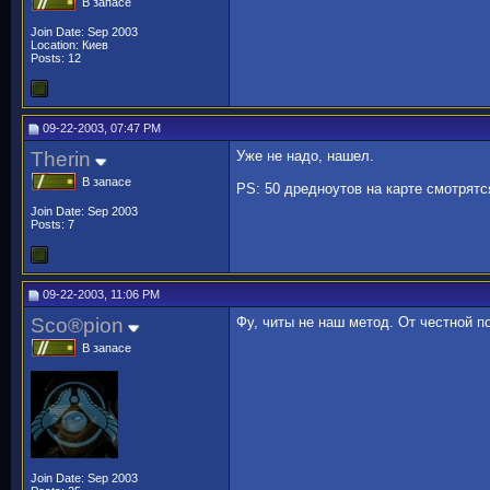
В запасе
Join Date: Sep 2003
Location: Киев
Posts: 12
09-22-2003, 07:47 PM
Therin
Уже не надо, нашел.
В запасе
PS: 50 дредноутов на карте смотрятс
Join Date: Sep 2003
Posts: 7
09-22-2003, 11:06 PM
Sco®pion
Фу, читы не наш метод. От честной 
В запасе
Join Date: Sep 2003