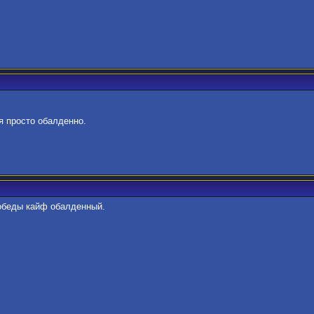
я просто обалденно.
победы кайф обалденный.