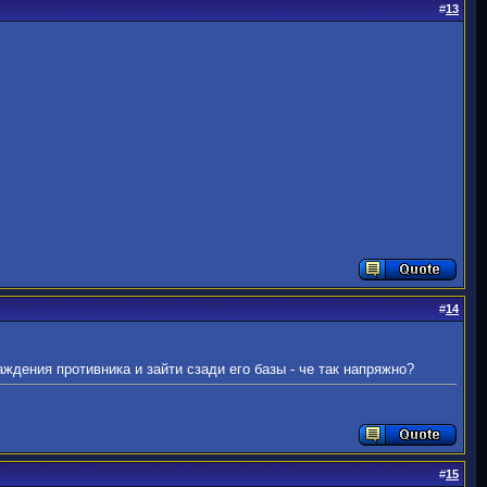
#
13
#
14
раждения противника и зайти сзади его базы - че так напряжно?
#
15