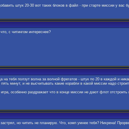
 добавить штук 20-30 вот таких блоков в файл - при старте миссии у вас
что, с читингом интереснее?
да на тебя ползут волна за волной фрегатов - штук по 20 в каждой и ника
 пять минут, и не высчитывать какие корабли в какой миссии надо строит
гра, особенно раздражает что в конце миссии не дают флот отстроить и
застрял, но читить не планирую. Что, комп умнее тебя? Нихрена! Прор