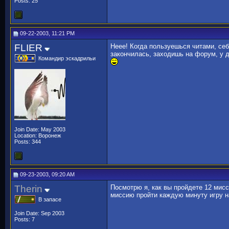
Posts: 25
09-22-2003, 11:21 PM
FLIER
Неее! Когда пользуешься читами, себ
закончилась, заходишь на форум, у 
Командир эскадрильи
Join Date: May 2003
Location: Воронеж
Posts: 344
09-23-2003, 09:20 AM
Therin
Посмотрю я, как вы пройдете 12 мисс
миссию пройти каждую минуту игру на
В запасе
Join Date: Sep 2003
Posts: 7