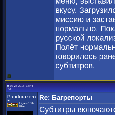
меню, выставил
вкусу. Загрузи
миссию и заста
нормально. Пок
русской локали
Полёт нормальны
говорилось ране
субтитров.
02-26-2015, 12:44
PM
Pandorazero
Re: Багрепорты
Higara 15th
Fleet
Субтитры включаютс