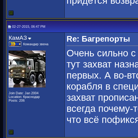
придётся возвр
02-27-2015, 06:47 PM
КамАЗ
Re: Багрепорты
Командир звена
Очень сильно с 
тут захват назна
первых. А во-в
корабля в спец
Join Date: Jan 2004
захват прописан
Location: Краснодар
Posts: 206
всегда почему-
что всё пофикся