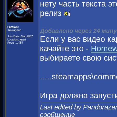
нету часть текста э
релиз
Faction:
Добавлено через 24 мин
Хиигаряне
Если у вас видео к
Join Date: Mar 2007
Location: Киев
Posts: 1,457
качайте это -
Homewo
выбираете свою сис
.....steamapps\comm
Игра должна запусти
Last edited by Pandoraze
сообщение