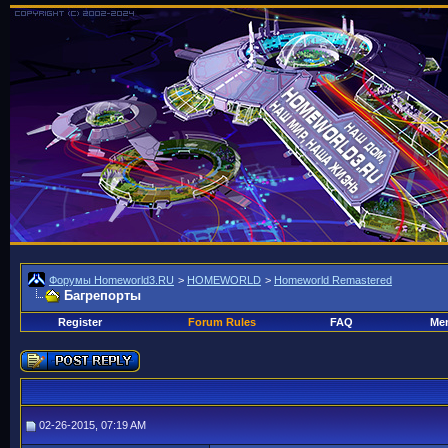
Форумы Homeworld3.RU
>
HOMEWORLD
>
Homeworld Remastered
Багрепорты
Register
Forum Rules
FAQ
Mem
02-26-2015, 07:19 AM