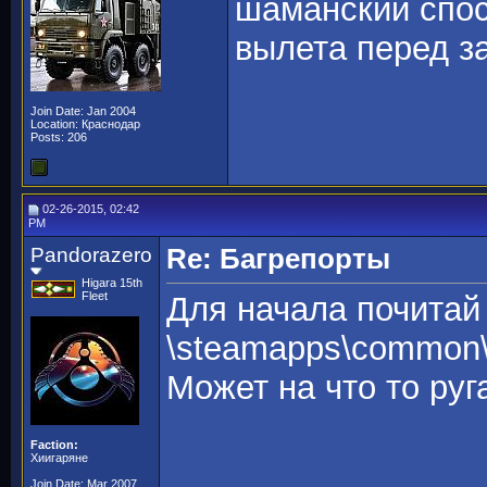
шаманский спо
вылета перед з
Join Date: Jan 2004
Location: Краснодар
Posts: 206
02-26-2015, 02:42
PM
Pandorazero
Re: Багрепорты
Higara 15th
Fleet
Для начала почитай
\steamapps\common
Может на что то руга
Faction:
Хиигаряне
Join Date: Mar 2007