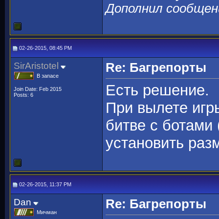
Дополнил сообщен
02-26-2015, 08:45 PM
SirAristotel
Re: Багрепорты
В запасе
Есть решение.
Join Date: Feb 2015
Posts: 6
При вылете игр
битве с ботами 
установить разм
02-26-2015, 11:37 PM
Dan
Re: Багрепорты
Мичман