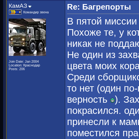
КамАЗ
Re: Багрепорты
Командир звена
В пятой миссии
Похоже те, у к
никак не подда
Не один из зах
Join Date: Jan 2004
цвета моих кор
Location: Краснодар
Posts: 206
Среди сборщико
то нет (один по
верность
). За
покрасился. од
принесли к мамк
поместился пр