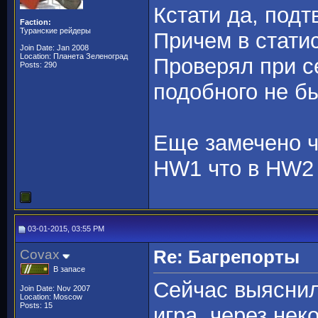
Кстати да, подт
Faction:
Туранские рейдеры
Причем в статис
Join Date: Jan 2008
Location: Планета Зеленоград
Проверял при с
Posts: 290
подобного не б
Еще замечено чт
HW1 что в HW2 
03-01-2015, 03:55 PM
Covax
Re: Багрепорты
В запасе
Сейчас выяснил
Join Date: Nov 2007
Location: Moscow
Posts: 15
игра, через нек