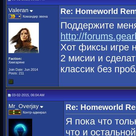
Valeran
Re: Homeworld Rem
Командир звена
Поддержите меня 
http://forums.gea
Хот фиксы игре н
2 мисии и сдела
Faction:
Хиигаряне
классик без проб
Join Date: Jun 2014
Posts: 211
03-02-2015, 06:04 AM
Mr_Overjay
Re: Homeworld Re
Контр-адмирал
Я пока что толь
что и остально