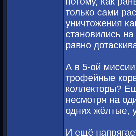
потому, как ра
только сами ра
уничтожения ка
становились на 
равно дотаскив
А в 5-ой миссии
трофейные корв
коллекторы? Ещ
несмотря на од
одних жёлтые, у
И ещё напрягает