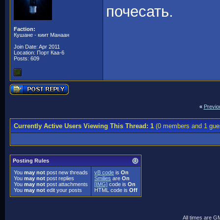
почесать.
Faction:
Кушане - киит Манаан
Join Date: Apr 2011
Location: Порт Каа-6
Posts: 609
«
Previo
Currently Active Users Viewing This Thread: 1
(0 members and 1 gue
Posting Rules
You
may not
post new threads
vB code
is
On
You
may not
post replies
Smilies
are
On
You
may not
post attachments
[IMG]
code is
On
You
may not
edit your posts
HTML code is
Off
All times are G