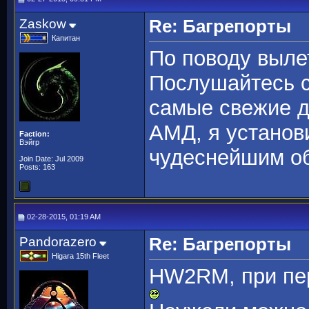
Zaskow
Re: Багрепорты
Капитан
По поводу выле
Послушайтесь с
самые свежие д
АМД, я установ
Faction:
Вэйгр
чудеснейшим об
Join Date: Jul 2009
Posts: 163
02-28-2015, 01:19 AM
Pandorazero
Re: Багрепорты
Higara 15th Fleet
HW2RM, при пер