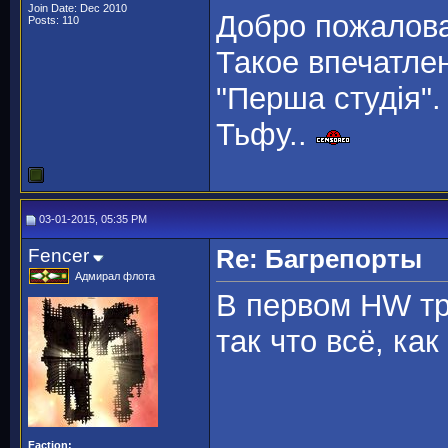
Join Date: Dec 2010
Добро пожаловат
Posts: 110
Такое впечатле
"Перша студiя".
Тьфу..
03-01-2015, 05:35 PM
Fencer
Re: Багрепорты
Адмирал флота
В первом HW тр
так что всё, как
Faction: