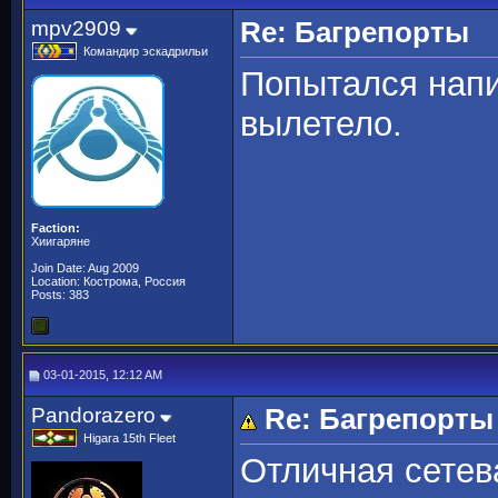
mpv2909
Re: Багрепорты
Командир эскадрильи
Попытался напис
вылетело.
Faction:
Хиигаряне
Join Date: Aug 2009
Location: Кострома, Россия
Posts: 383
03-01-2015, 12:12 AM
Pandorazero
Re: Багрепорты
Higara 15th Fleet
Отличная сете