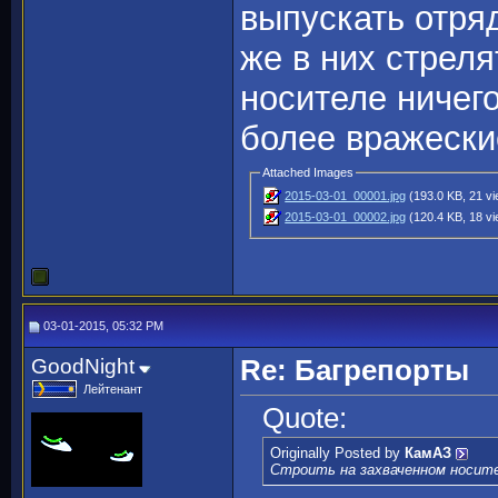
выпускать отря
же в них стреля
носителе ничего
более вражески
Attached Images
2015-03-01_00001.jpg
(193.0 KB, 21 v
2015-03-01_00002.jpg
(120.4 KB, 18 v
03-01-2015, 05:32 PM
GoodNight
Re: Багрепорты
Лейтенант
Quote:
Originally Posted by
КамАЗ
Строить на захваченном носител