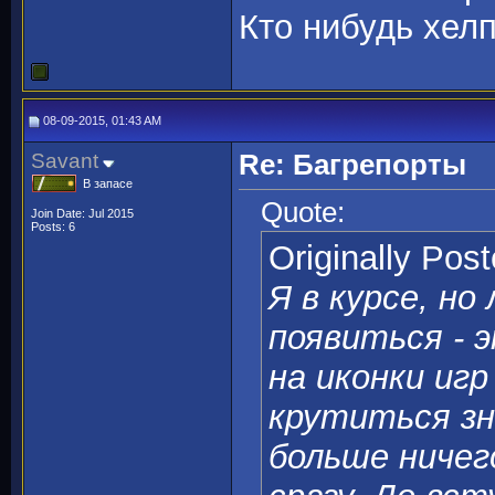
Кто нибудь хелп
08-09-2015, 01:43 AM
Savant
Re: Багрепорты
В запасе
Quote:
Join Date: Jul 2015
Posts: 6
Originally Pos
Я в курсе, но
появиться - 
на иконки игр
крутиться зн
больше ничег