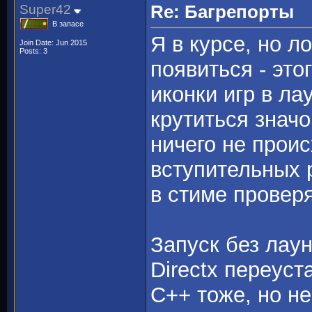
Super42
Re: Багрепорты
В запасе
Я в курсе, но л
Join Date: Jun 2015
Posts: 3
появиться - это
иконки игр в ла
крутиться знач
ничего не проис
вступительных 
в стиме проверя
Запуск без лау
Directx переуст
C++ тоже, но н