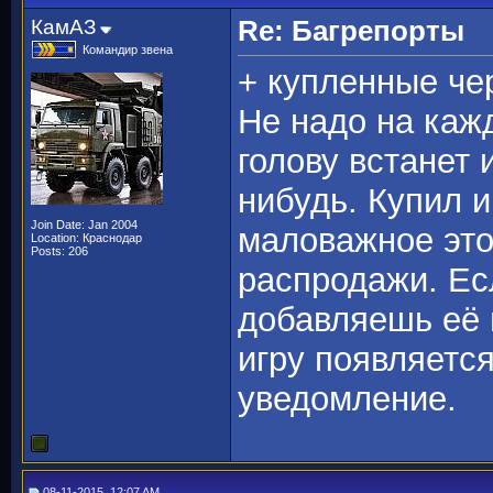
КамАЗ
Re: Багрепорты
Командир звена
+ купленные че
Не надо на каж
голову встанет 
нибудь. Купил и
Join Date: Jan 2004
маловажное это
Location: Краснодар
Posts: 206
распродажи. Есл
добавляешь её в
игру появляетс
уведомление.
08-11-2015, 12:07 AM