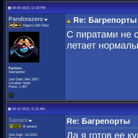
08-09-2015, 12:18 PM
Pandorazero
Re: Багрепорты
Higara 15th Fleet
С пиратами не 
летает нормаль
Faction:
Хиигаряне
Join Date: Mar 2007
Location: Киев
Posts: 1,457
08-10-2015, 11:31 AM
Savant
Re: Багрепорты
В запасе
Да я готов ее ку
Join Date: Jul 2015