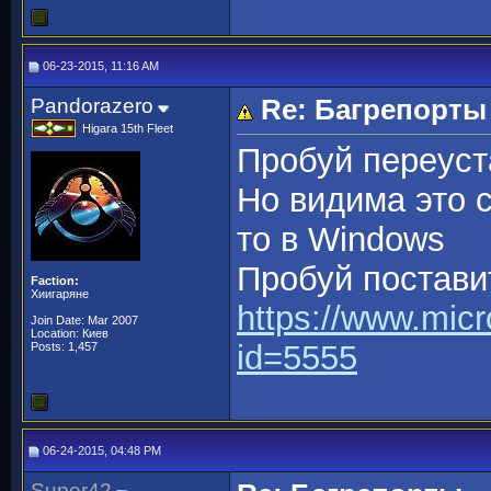
06-23-2015, 11:16 AM
Pandorazero
Re: Багрепорты
Higara 15th Fleet
Пробуй переуст
Но видима это 
то в Windows
Пробуй постави
Faction:
Хиигаряне
https://www.micr
Join Date: Mar 2007
Location: Киев
id=5555
Posts: 1,457
06-24-2015, 04:48 PM
Super42