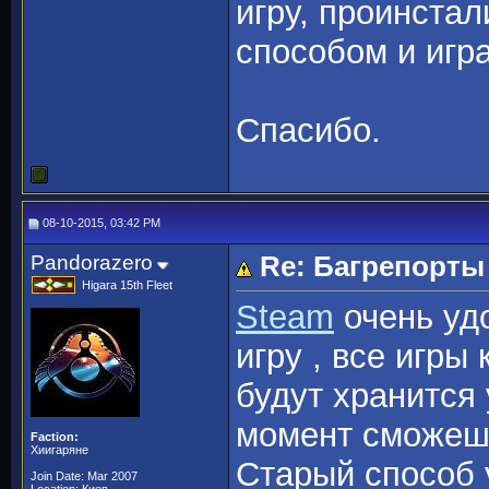
игру, проинста
способом и игра
Спасибо.
08-10-2015, 03:42 PM
Pandorazero
Re: Багрепорты
Higara 15th Fleet
Steam
очень удо
игру , все игры
будут хранится 
момент сможешь
Faction:
Хиигаряне
Старый способ у
Join Date: Mar 2007