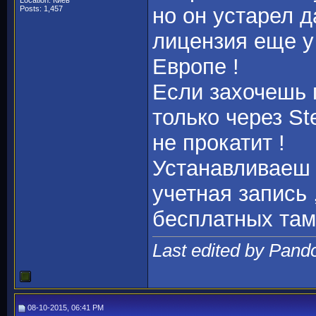
Location: Киев
но он устарел 
Posts: 1,457
лицензия еще у 
Европе !
Если захочешь п
только через St
не прокатит !
Устанавливаеш 
учетная запись 
бесплатных там
Last edited by Pand
08-10-2015, 06:41 PM