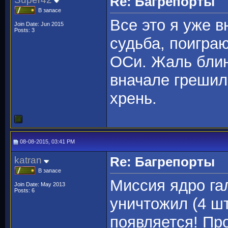
Re: Багрепорты
В запасе
Все это я уже в
Join Date: Jun 2015
Posts: 3
судьба, поигра
ОСи. Жаль блин
вначале грешил 
хрень.
08-08-2015, 03:41 PM
katran
Re: Багрепорты
В запасе
Миссия ядро га
Join Date: May 2013
Posts: 6
уничтожил (4 шт
появляется! Пр