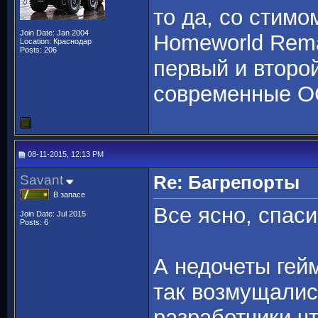
то да, со стимо
Join Date: Jan 2004
Homeworld Rema
Location: Краснодар
Posts: 206
первый и второ
современные О
08-11-2015, 12:13 PM
Savant
Re: Багрепорты
В запасе
Все ясно, спаси
Join Date: Jul 2015
Posts: 6
А недочеты гей
так возмущалис
разработчики чт