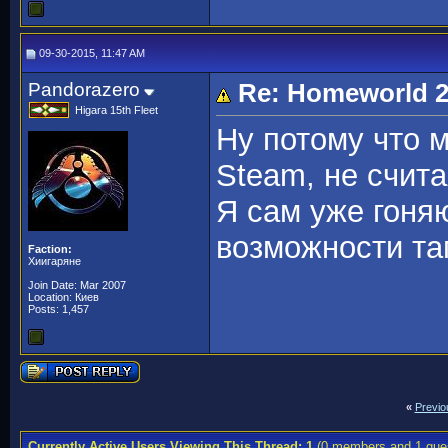
09-30-2015, 11:47 AM
Pandorazero
Re: Homeworld 2 
Higara 15th Fleet
Ну потому что м
Steam, не счита
Я сам уже гоняю
возможности та
Faction:
Хиигаряне
Join Date: Mar 2007
Location: Киев
Posts: 1,457
«
Previo
Currently Active Users Viewing This Thread: 1
(0 members and 1 gue