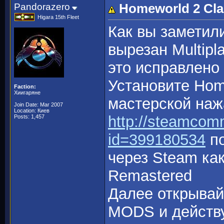
Pandorazero
Homeworld 2 Clas
Higara 15th Fleet
Как вы заметили
вырезан Multipl
это исправлено 
Установите Home
Faction:
Хиигаряне
мастерской наж
Join Date: Mar 2007
Location: Киев
http://steamcomm
Posts: 1,457
id=399180534
по
через Steam ка
Remastered
Далее открывай
MODS и действу