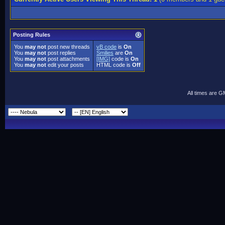
Posting Rules
You
may not
post new threads
vB code
is
On
You
may not
post replies
Smilies
are
On
You
may not
post attachments
[IMG]
code is
On
You
may not
edit your posts
HTML code is
Off
All times are 