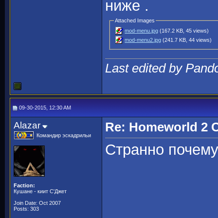
ниже .
Attached Images
mod-menu.jpg
(167.2 KB, 45 views)
mod-menu2.jpg
(241.7 KB, 44 views)
Last edited by Pand
09-30-2015, 12:30 AM
Alazar
Re: Homeworld 2 Cl
Командир эскадрильи
Странно почему
Faction:
Кушане - киит С'Джет
Join Date: Oct 2007
Posts: 303