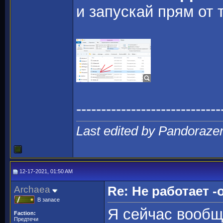
и запускай прям от 
-----------------------------
Last edited by Pandoraze
12-17-2021, 01:50 AM
Archaea
Re: Не работает -o
В запасе
Я сейчас вообщ
Faction:
Предтечи