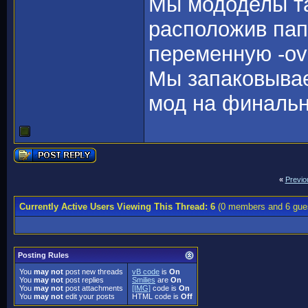
Мы мододелы та
расположив пап
переменную -over
Мы запаковываем
мод на финальн
«
Previo
Currently Active Users Viewing This Thread: 6
(0 members and 6 gue
Posting Rules
You
may not
post new threads
vB code
is
On
You
may not
post replies
Smilies
are
On
You
may not
post attachments
[IMG]
code is
On
You
may not
edit your posts
HTML code is
Off