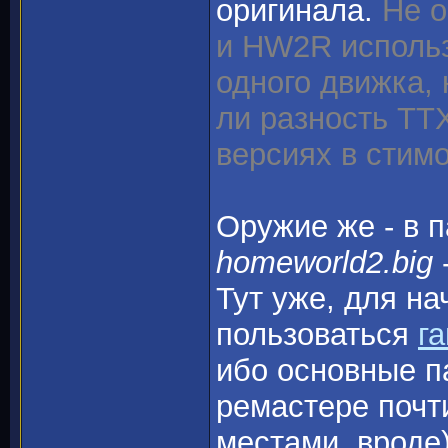
оригинала.
Не 
и HW2R использ
одного движка, 
ли разность ТТХ
версиях в стим
Оружие же - в п
homeworld2.big
Тут уже, для н
пользоваться
г
ибо основные п
ремастере почт
местами, вроде