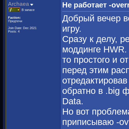
Archaea
Не работает -overr
В запасе
Добрый вечер в
Faction:
Предтечи
игру.
Join Date: Dec 2021
Posts: 4
Сразу к делу, р
моддинге HWR. 
то простого и о
перед этим рас
отредактировав 
обратно в .big 
Data.
Но вот проблема
приписываю -ove