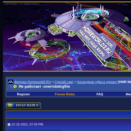
Форумы Homeworld3.RU
>
Сделай сам!
>
Космодром «Два в одном»
[HWR M
Не работает -overridebigfile
Register
Forum Rules
FAQ
Mem
12-15-2021, 07:43 PM