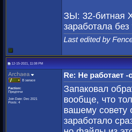
ЗЫ: 32-битная Х
заработала без
Last edited by Fenc
12-15-2021, 11:08 PM
Archaea
Re: Не работает -o
В запасе
Запаковал обра
Faction:
Предтечи
вообще, что тол
Join Date: Dec 2021
Posts: 4
вашему совету 
заработало сразу
но файлы из это