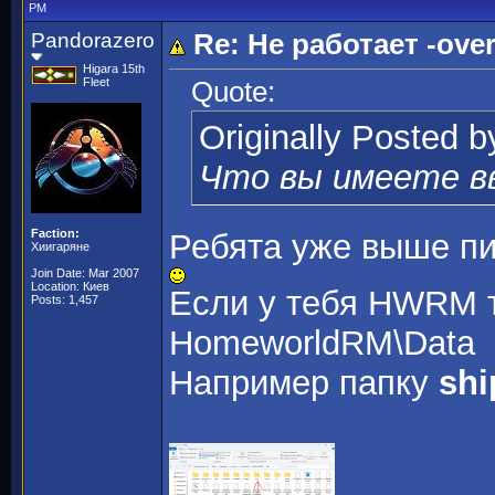
PM
Pandorazero
Re: Не работает -overr
Higara 15th
Fleet
Quote:
Originally Posted 
Что вы имеете в
Faction:
Ребята уже выше пи
Хиигаряне
Join Date: Mar 2007
Location: Киев
Если у тебя HWRM т
Posts: 1,457
HomeworldRM\Data
Например папку
shi