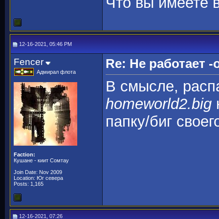
Что вы имеете 
12-16-2021, 05:46 PM
Fencer
Re: Не работает -o
Адмирал флота
В смысле, распа
homeworld2.big
папку/биг своег
Faction:
Кушане - киит Сомтау
Join Date: Nov 2009
Location: Юг севера
Posts: 1,165
12-16-2021, 07:26