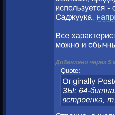
используется - 
Саджуука,
напр
Все характерист
можно и обычны
Добавлено через 5
Quote:
Originally Pos
ЗЫ: 64-битная
встроенка, т.