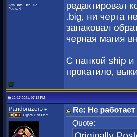
редактировал к
Join Date: Dec 2021
Posts: 4
.big, ни черта 
запаковал обрат
черная магия вн
С папкой ship и 
прокатило, вык
12-17-2021, 07:12 PM
Pandorazero
Re: Не работает 
Higara 15th Fleet
Quote:
Originally Pos