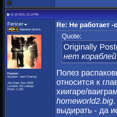
12-16-2021, 01:14 PM
Fencer
Re: Не работает -o
Адмирал флота
Quote:
Originally Pos
нет кораблей
Полез распаковы
Faction:
Кушане - киит Сомтау
относится к гла
Join Date: Nov 2009
Location: Юг севера
хиигаре/ваиграм,
Posts: 1,165
homeworld2.big
.
выдирать - да и