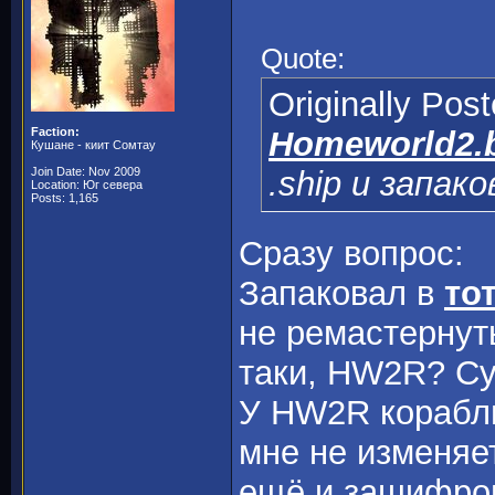
Quote:
Originally Pos
Faction:
Homeworld2.
Кушане - киит Сомтау
Join Date: Nov 2009
.ship и запак
Location: Юг севера
Posts: 1,165
Сразу вопрос:
Запаковал в
то
не ремастернут
таки, HW2R? Суд
У HW2R корабли
мне не изменяет
ещё и зашифров