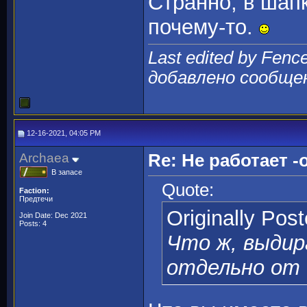
Странно, в шапк
почему-то.
Last edited by Fenc
добавлено сообще
12-16-2021, 04:05 PM
Archaea
Re: Не работает -o
В запасе
Quote:
Faction:
Предтечи
Originally Pos
Join Date: Dec 2021
Posts: 4
Что ж, выдир
отдельно от 