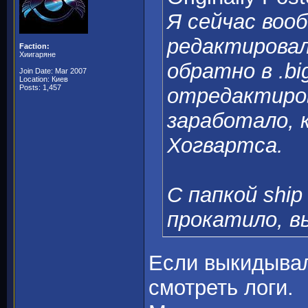
Я сейчас воо
редактировал
Faction:
Хиигаряне
обратно в .bi
Join Date: Mar 2007
Location: Киев
Posts: 1,457
отредактиров
заработало, 
Хогвартса.
С папкой ship 
прокатило, в
Если выкидывал
смотреть логи.