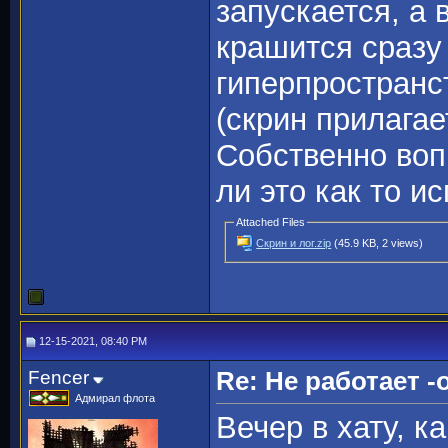
запускается, а 
крашится сразу
гиперпространс
(скрин прилагае
Собственно вопр
ли это как то и
Attached Files
Скрин и лог.zip
(45.9 KB, 2 views)
12-15-2021, 08:40 PM
Fencer
Re: Не работает -o
Адмирал флота
Вечер в хату, ка