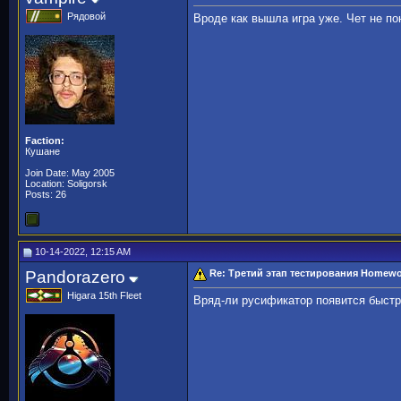
Рядовой
Вроде как вышла игра уже. Чет не по
Faction:
Кушане
Join Date: May 2005
Location: Soligorsk
Posts: 26
10-14-2022, 12:15 AM
Pandorazero
Re: Третий этап тестирования Homewor
Higara 15th Fleet
Вряд-ли русификатор появится быстро