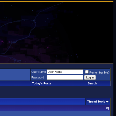
User Name
Remember Me?
Password
Today's Posts
Search
Thread Tools
#
1