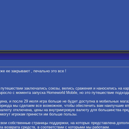
же ее закрывают , печально это все !
 путешествии заключались союзы, велись сражения и наносились на ка
росло с момента запуска Homeworld Mobile, но это путешествие подходи
на, и после 29 июля игра больше не будет доступна в мобильных магазина
 периода мы сделаем все возможное, чтобы обеспечить вам наилучшие вп
алюту отключена, цены на внутриигровую валюту для большинства пре
омогут игрокам принести им больше пользы.
ь свои собственные страницы поддержки, на которых представлена ​​допо
а возврата средств, в соответствии с которыми мы работаем.