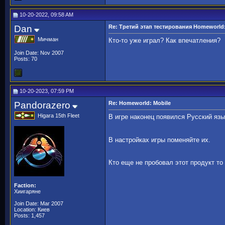
10-20-2022, 09:58 AM
Dan
Re: Третий этап тестирования Homeworld:
Мичман
Кто-то уже играл? Как впечатления?
Join Date: Nov 2007
Posts: 70
10-20-2023, 07:59 PM
Pandorazero
Re: Homeworld: Mobile
Higara 15th Fleet
В игре наконец появился Русский яз
В настройках игры поменяйте их.
Кто еще не пробовал этот продукт т
Faction:
Хиигаряне
Join Date: Mar 2007
Location: Киев
Posts: 1,457