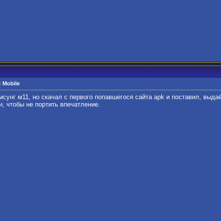
 Mobile
мсунг м11, но скачал с первого попавшегося сайта apk и поставил, выда
, чтобы не портить впечатление.