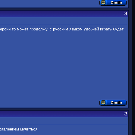
#
6
версии то может продолжу, с русским языком удобней играть будет
#
7
правлением мучиться.