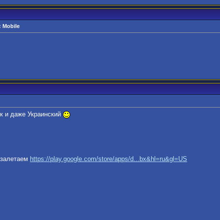
 Mobile
ык и даже Украинский
о залетаем
https://play.google.com/store/apps/d...bx&hl=ru&gl=US