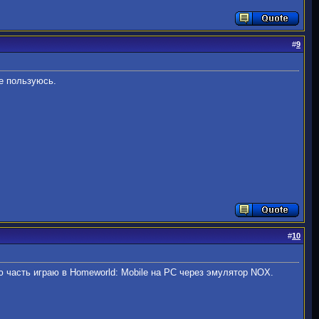
#
9
е пользуюсь.
#
10
ю часть играю в Homeworld: Mobile на PC через эмулятор NOX.