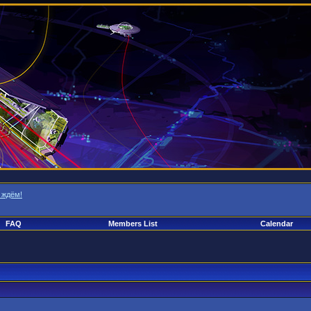
 ждём!
FAQ
Members List
Calendar