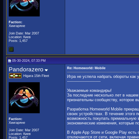
Faction:
Хиигаряне
Join Date: Mar 2007
Location: Киев
Posts: 1,457
05-30-2024, 07:33 PM
Pandorazero
Re: Homeworld: Mobile
Higara 15th Fleet
Игра не успела набрать обороты как у
---------------------------
Уважаемые командиры!
За последние несколько лет в нашем
признательны сообществу, которое вы
Разработка Homeworld Mobile прекраще
своих устройствах. В течение этого
возможность покупать премиальную в
Faction:
Хиигаряне
экономические изменения, которые п
Join Date: Mar 2007
В Apple App Store и Google Play ест
Location: Киев
отключаются от сети, включая правил
Posts: 1,457